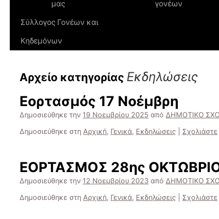
μας
γονέων
Σύλλογος Γονέων και
Κηδεμόνων
Εκδηλώσεις
Αρχείο κατηγορίας
Εορτασμός 17 Νοέμβρη
Δημοσιεύθηκε την
19 Νοεμβρίου 2025
από
ΔΗΜΟΤΙΚΟ ΣΧΟ
Δημοσιεύθηκε στη
Αρχική
,
Γενικά
,
Εκδηλώσεις
|
Σχολιάστε
ΕΟΡΤΑΣΜΟΣ 28ης ΟΚΤΩΒΡΙ
Δημοσιεύθηκε την
12 Νοεμβρίου 2023
από
ΔΗΜΟΤΙΚΟ ΣΧΟ
Δημοσιεύθηκε στη
Αρχική
,
Γενικά
,
Εκδηλώσεις
|
Σχολιάστε