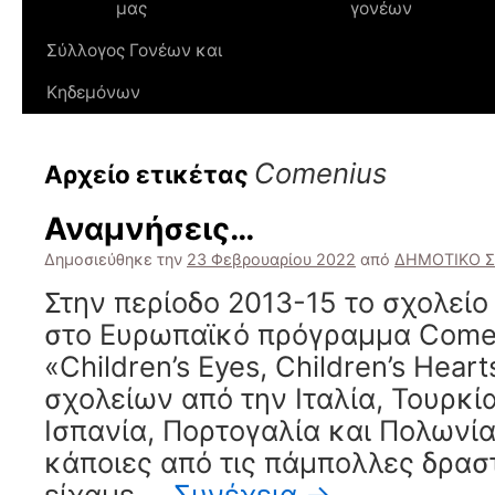
μας
γονέων
Σύλλογος Γονέων και
Κηδεμόνων
Comenius
Αρχείο ετικέτας
Αναμνήσεις…
Δημοσιεύθηκε την
23 Φεβρουαρίου 2022
από
ΔΗΜΟΤΙΚΟ Σ
Στην περίοδο 2013-15 το σχολείο
στο Ευρωπαϊκό πρόγραμμα Comen
«Children’s Eyes, Children’s Hear
σχολείων από την Ιταλία, Τουρκί
Ισπανία, Πορτογαλία και Πολωνία
κάποιες από τις πάμπολλες δρασ
είχαμε …
Συνέχεια
→