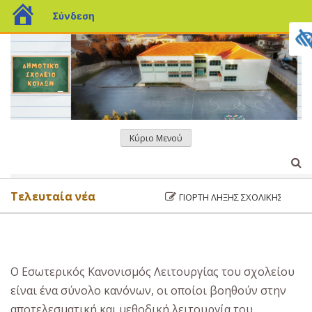
blogs.sch.gr
Σύνδεση
Μετάβαση
σε
περιεχόμενο
Κύριο Μενού
Τελευταία νέα
ΓΙΟΡΤΉ ΛΉΞΗΣ ΣΧΟΛΙΚΉΣ ΧΡΟΝΙΆ
Ο Εσωτερικός Κανονισμός Λειτουργίας του σχολείου
είναι ένα σύνολο κανόνων, οι οποίοι βοηθούν στην
αποτελεσματική και μεθοδική λειτουργία του