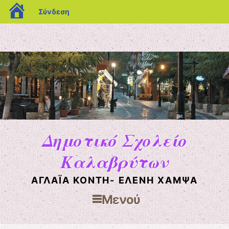
blogs.sch.gr
Σύνδεση
Δημοτικό Σχολείο
Καλαβρύτων
ΑΓΛΑΪΑ ΚΟΝΤΗ- ΕΛΕΝΗ ΧΑΜΨΑ
Μενού
Μετάβαση στο περιεχόμενο