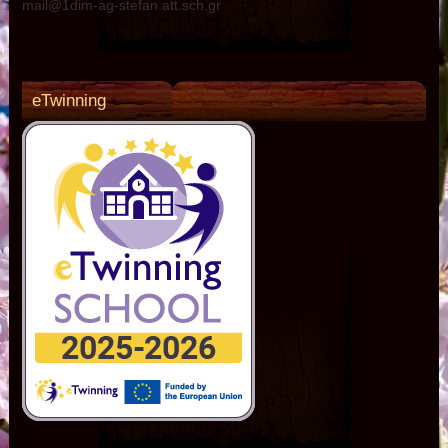
mail@1dim-ag-stefan.att.sch.gr
eTwinning