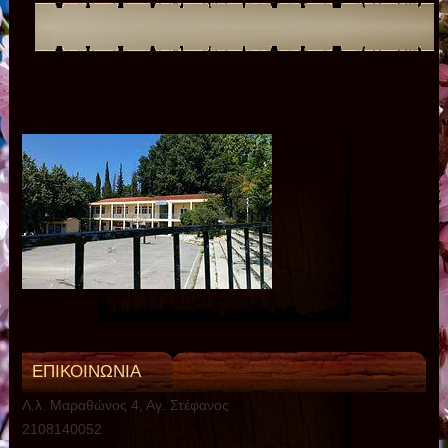
ΕΠΙΚΟΙΝΩΝΙΑ
Λ.λ. Μαραθώνος 4, Αγ. Στέφανος
2108140052