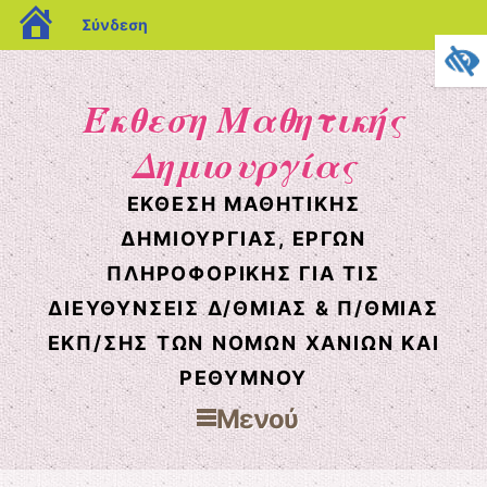
blogs.sch.gr
Σύνδεση
Έκθεση Μαθητικής
Δημιουργίας
ΈΚΘΕΣΗ ΜΑΘΗΤΙΚΉΣ
ΔΗΜΙΟΥΡΓΊΑΣ, ΈΡΓΩΝ
ΠΛΗΡΟΦΟΡΙΚΉΣ ΓΙΑ ΤΙΣ
ΔΙΕΥΘΎΝΣΕΙΣ Δ/ΘΜΙΑΣ & Π/ΘΜΙΑΣ
ΕΚΠ/ΣΗΣ ΤΩΝ ΝΟΜΏΝ ΧΑΝΊΩΝ ΚΑΙ
ΡΕΘΎΜΝΟΥ
Μενού
Μετάβαση στο περιεχόμενο