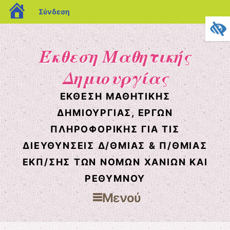
blogs.sch.gr
Σύνδεση
Έκθεση Μαθητικής
Δημιουργίας
ΈΚΘΕΣΗ ΜΑΘΗΤΙΚΉΣ
ΔΗΜΙΟΥΡΓΊΑΣ, ΈΡΓΩΝ
ΠΛΗΡΟΦΟΡΙΚΉΣ ΓΙΑ ΤΙΣ
ΔΙΕΥΘΎΝΣΕΙΣ Δ/ΘΜΙΑΣ & Π/ΘΜΙΑΣ
ΕΚΠ/ΣΗΣ ΤΩΝ ΝΟΜΏΝ ΧΑΝΊΩΝ ΚΑΙ
ΡΕΘΎΜΝΟΥ
Μενού
Μετάβαση στο περιεχόμενο