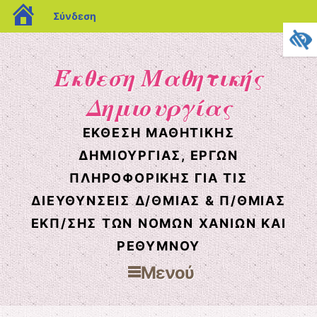
blogs.sch.gr
Σύνδεση
Έκθεση Μαθητικής
Δημιουργίας
ΈΚΘΕΣΗ ΜΑΘΗΤΙΚΉΣ
ΔΗΜΙΟΥΡΓΊΑΣ, ΈΡΓΩΝ
ΠΛΗΡΟΦΟΡΙΚΉΣ ΓΙΑ ΤΙΣ
ΔΙΕΥΘΎΝΣΕΙΣ Δ/ΘΜΙΑΣ & Π/ΘΜΙΑΣ
ΕΚΠ/ΣΗΣ ΤΩΝ ΝΟΜΏΝ ΧΑΝΊΩΝ ΚΑΙ
ΡΕΘΎΜΝΟΥ
Μενού
Μετάβαση στο περιεχόμενο