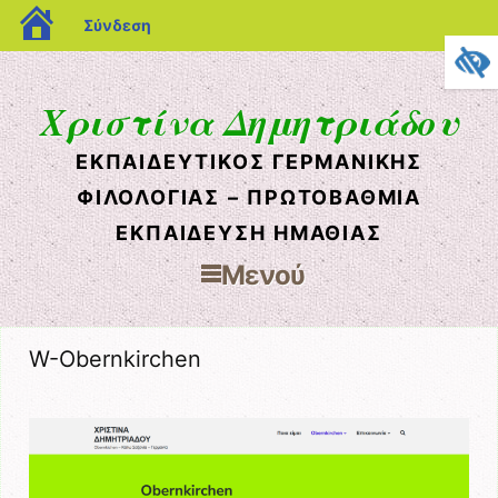
blogs.sch.gr
Σύνδεση
Χριστίνα Δημητριάδου
ΕΚΠΑΙΔΕΥΤΙΚΌΣ ΓΕΡΜΑΝΙΚΉΣ
ΦΙΛΟΛΟΓΊΑΣ – ΠΡΩΤΟΒΆΘΜΙΑ
ΕΚΠΑΊΔΕΥΣΗ ΗΜΑΘΊΑΣ
Μενού
Μετάβαση στο περιεχόμενο
W-Obernkirchen