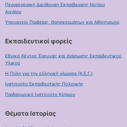
Περιφερειακή Διεύθυνση Εκπαίδευσης Νοτίου
Αιγαίου
Υπουργείο Παιδείας, Θρησκευμάτων και Αθλητισμού
Εκπαιδευτικοί φορείς
Εθνικό Κέντρο Έρευνας και Διάσωσης Εκπαιδευτικού
Υλικού
Η Πύλη για την ελληνική γλώσσα (Κ.Ε.Γ.)
Ινστιτούτο Εκπαιδευτικής Πολιτικής
Παιδαγωγικό Ινστιτούτο Κύπρου
Θέματα Ιστορίας