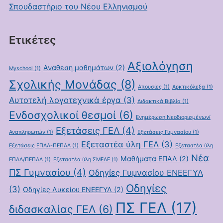
Σπουδαστήριο του Νέου Ελληνισμού
Ετικέτες
Αξιολόγηση
Ανάθεση μαθημάτων
(2)
Myschool
(1)
Σχολικής Μονάδας
(8)
Απουσίες
(1)
Αρκτικόλεξα
(1)
Αυτοτελή λογοτεχνικά έργα
(3)
Διδακτικά Βιβλία
(1)
Ενδοσχολικοί θεσμοί
(6)
Ενημέρωση Νεοδιορισμένων/
Εξετάσεις ΓΕΛ
(4)
Αναπληρωτών
(1)
Εξετάσεις Γυμνασίου
(1)
Εξεταστέα ύλη ΓΕΛ
(3)
Εξετάσεις ΕΠΑΛ-ΠΕΠΑΛ
(1)
Εξεταστέα ύλη
Νέα
Μαθήματα ΕΠΑΛ
(2)
ΕΠΑΛ/ΠΕΠΑΛ
(1)
Εξεταστέα ύλη ΣΜΕΑΕ
(1)
ΠΣ Γυμνασίου
(4)
Οδηγίες Γυμνασίου ΕΝΕΕΓΥΛ
Οδηγίες
(3)
Οδηγίες Λυκείου ΕΝΕΕΓΥΛ
(2)
ΠΣ ΓΕΛ
(17)
διδασκαλίας ΓΕΛ
(6)