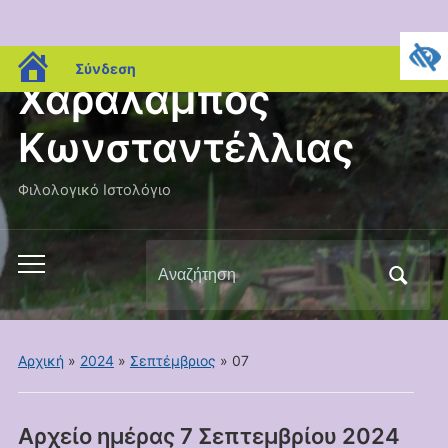
blogs.sch.gr
Σύνδεση
Χαράλαμπος
Κωνσταντέλλιας
Φιλολογικό Ιστολόγιο
Αναζήτηση
Εναλλαγή
για:
του
μενού
για
Αρχική
»
2024
»
Σεπτέμβριος
»
07
κινητά
Αρχείο ημέρας
7 Σεπτεμβρίου 2024