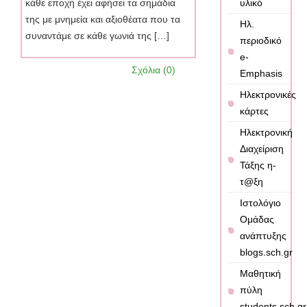
κάθε εποχή έχει αφήσει τα σημάδια
υλικό
της με μνημεία και αξιοθέατα που τα
Ηλ.
συναντάμε σε κάθε γωνιά της […]
περιοδικό
e-
Σχόλια (0)
Emphasis
Ηλεκτρονικές
κάρτες
Ηλεκτρονική
Διαχείριση
Τάξης η-
τ@ξη
Ιστολόγιο
Ομάδας
ανάπτυξης
blogs.sch.gr
Μαθητική
πύλη
students.sch.gr