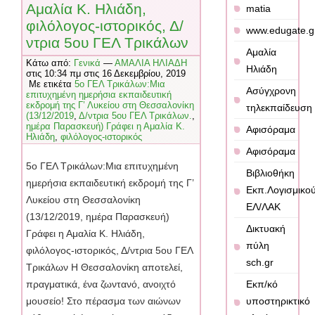
Αμαλία Κ. Ηλιάδη,
matia
φιλόλογος-ιστορικός, Δ/
www.edugate.g
ντρια 5ου ΓΕΛ Τρικάλων
Αμαλία
Κάτω από:
Γενικά
—
ΑΜΑΛΙΑ ΗΛΙΑΔΗ
Ηλιάδη
στις 10:34 πμ στις 16 Δεκεμβρίου, 2019
Με ετικέτα
5ο ΓΕΛ Τρικάλων:Μια
Ασύγχρονη
επιτυχημένη ημερήσια εκπαιδευτική
εκδρομή της Γ’ Λυκείου στη Θεσσαλονίκη
τηλεκπαίδευση
(13/12/2019
,
Δ/ντρια 5ου ΓΕΛ Τρικάλων.
,
ημέρα Παρασκευή) Γράφει η Αμαλία Κ.
Αφισόραμα
Ηλιάδη
,
φιλόλογος-ιστορικός
Αφισόραμα
5ο ΓΕΛ Τρικάλων:Μια επιτυχημένη
Βιβλιοθήκη
ημερήσια εκπαιδευτική εκδρομή της Γ’
Εκπ.Λογισμικο
Λυκείου στη Θεσσαλονίκη
ΕΛ/ΛΑΚ
(13/12/2019, ημέρα Παρασκευή)
Δικτυακή
Γράφει η Αμαλία Κ. Ηλιάδη,
πύλη
φιλόλογος-ιστορικός, Δ/ντρια 5ου ΓΕΛ
sch.gr
Τρικάλων Η Θεσσαλονίκη αποτελεί,
πραγματικά, ένα ζωντανό, ανοιχτό
Εκπ/κό
μουσείο! Στο πέρασμα των αιώνων
υποστηρικτικό