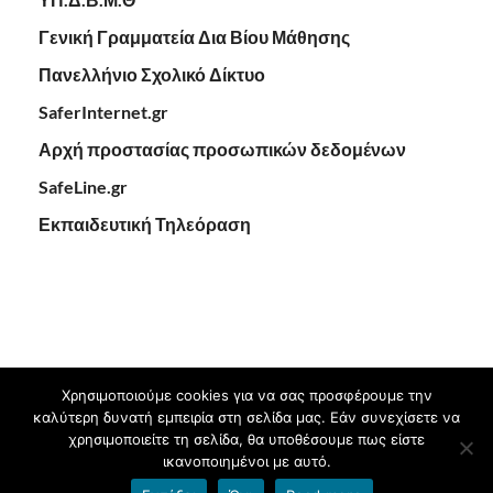
Γενική Γραμματεία Δια Βίου Μάθησης
Πανελλήνιο Σχολικό Δίκτυο
SaferInternet.gr
Αρχή προστασίας προσωπικών δεδομένων
SafeLine.gr
Εκπαιδευτική Τηλεόραση
Χρησιμοποιούμε cookies για να σας προσφέρουμε την
καλύτερη δυνατή εμπειρία στη σελίδα μας. Εάν συνεχίσετε να
Πνευματικά δικαιώματα © 2026
9ο ΓΥΜΝΑΣΙΟ ΚΑΛΑΜΑΡΙΑΣ
.
χρησιμοποιείτε τη σελίδα, θα υποθέσουμε πως είστε
ικανοποιημένοι με αυτό.
Υποστηρίζεται από
blogs.sch.gr
και
HitMag
.