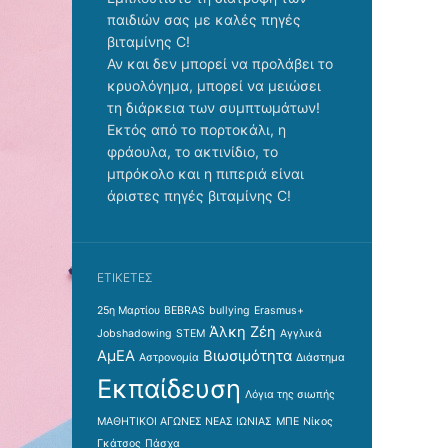
παιδιών σας με καλές πηγές
βιταμίνης C!
Αν και δεν μπορεί να προλάβει το
κρυολόγημα, μπορεί να μειώσει
τη διάρκεια των συμπτωμάτων!
Εκτός από το πορτοκάλι, η
φράουλα, το ακτινίδιο, το
μπρόκολο και η πιπεριά είναι
άριστες πηγές βιταμίνης C!
ΕΤΙΚΈΤΕΣ
25η Μαρτίου
BEBRAS
bullying
Erasmus+
Άλκη Ζέη
Jobshadowing
STEM
Αγγλικά
ΑμΕΑ
Βιωσιμότητα
Αστρονομία
Διάστημα
Εκπαίδευση
Λόγια της σιωπής
ΜΑΘΗΤΙΚΟΙ ΑΓΩΝΕΣ ΝΕΑΣ ΙΩΝΙΑΣ
ΜΠΕ
Νίκος
Γκάτσος
Πάσχα