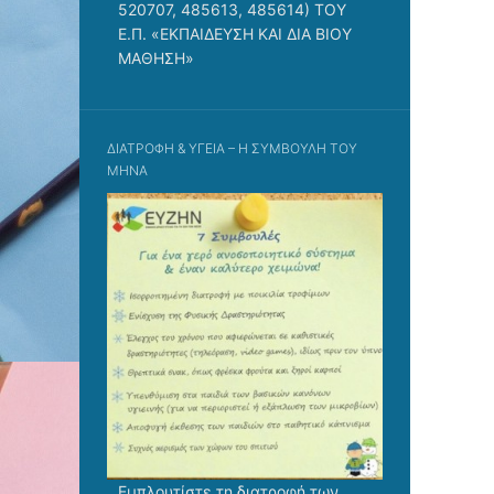
520707, 485613, 485614) ΤΟΥ
Ε.Π. «ΕΚΠΑΙΔΕΥΣΗ ΚΑΙ ΔΙΑ ΒΙΟΥ
ΜΑΘΗΣΗ»
ΔΙΑΤΡΟΦΉ & ΥΓΕΊΑ – Η ΣΥΜΒΟΥΛΉ ΤΟΥ
ΜΉΝΑ
Eμπλουτίστε τη διατροφή των