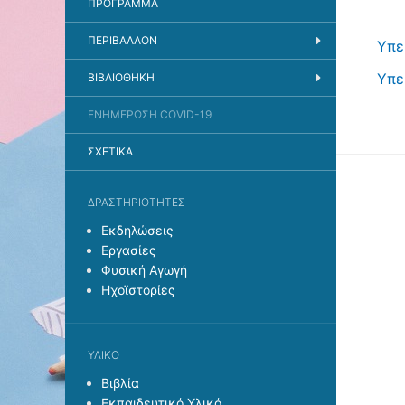
ΠΡΟΓΡΑΜΜΑ
ΠΕΡΙΒΑΛΛΟΝ
Υπε
Υπε
ΒΙΒΛΙΟΘΉΚΗ
ΕΝΗΜΈΡΩΣΗ COVID-19
ΣΧΕΤΙΚΆ
ΔΡΑΣΤΗΡΙΌΤΗΤΕΣ
Εκδηλώσεις
Εργασίες
Φυσική Αγωγή
Ηχοϊστορίες
ΥΛΙΚΌ
Βιβλία
Εκπαιδευτικό Υλικό