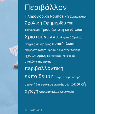
Περιβάλλον
Πληροφορική
Ρομποτική
Συμπερίληψη
Σχολική Εφημερίδα
ΤΠΕ
Τρισδιάστατη εκτύπωση
Τεχνολογία
Χριστούγεννα
Ψηφιακό Σχολείο
ανακύκλωση
Οδηγίες
αθλητισμός
διαφορετικότητα
δράσεις
ενεργός πολίτης
ηχοϊστορίες
καινοτομία
λειψυδρία
μπαλόνια της φιλίας
περιβαλλοντική
εκπαίδευση
πινγκ πονγκ
σπορά
φυσική
σχολική βία
σχολικός εκφοβισμός
αγωγή
ψηφιακό βιβλίο
ψυχολογία
ΜΕΤΆΦΡΑΣΗ