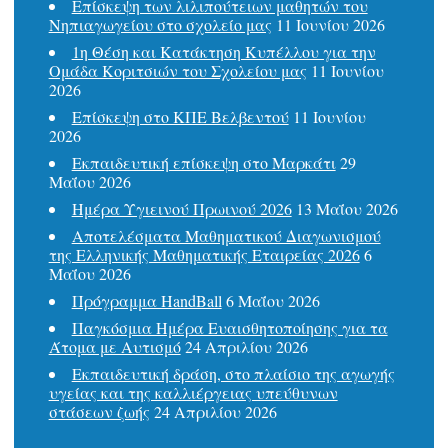
Επίσκεψη των λιλιπούτειων μαθητών του
Νηπιαγωγείου στο σχολείο μας
11 Ιουνίου 2026
1η Θέση και Κατάκτηση Κυπέλλου για την
Ομάδα Κοριτσιών του Σχολείου μας
11 Ιουνίου
2026
Επίσκεψη στο ΚΠΕ Βελβεντού
11 Ιουνίου
2026
Εκπαιδευτική επίσκεψη στο Μαρκάτι
29
Μαΐου 2026
Ημέρα Υγιεινού Πρωινού 2026
13 Μαΐου 2026
Αποτελέσματα Μαθηματικού Διαγωνισμού
της Ελληνικής Μαθηματικής Εταιρείας 2026
6
Μαΐου 2026
Πρόγραμμα HandBall
6 Μαΐου 2026
Παγκόσμια Ημέρα Ευαισθητοποίησης για τα
Άτομα με Αυτισμό
24 Απριλίου 2026
Εκπαιδευτική δράση, στο πλαίσιο της αγωγής
υγείας και της καλλιέργειας υπεύθυνων
στάσεων ζωής
24 Απριλίου 2026