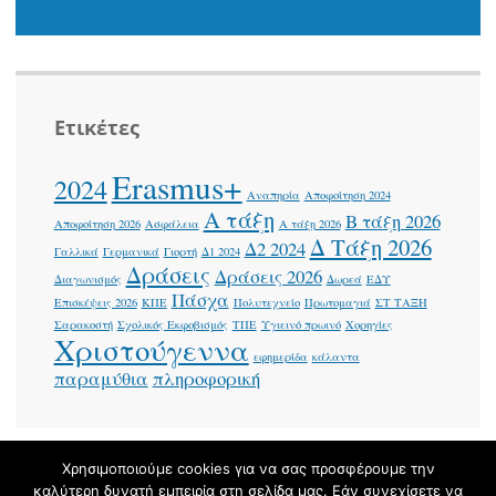
Ετικέτες
Erasmus+
2024
Αναπηρία
Αποφοίτηση 2024
Α τάξη
Β τάξη 2026
Αποφοίτηση 2026
Ασφάλεια
Α τάξη 2026
Δ Τάξη 2026
Δ2 2024
Γαλλικά
Γερμανικά
Γιορτή
Δ1 2024
Δράσεις
Δράσεις 2026
Διαγωνισμός
Δωρεά
ΕΔΥ
Πάσχα
Επισκέψεις 2026
ΚΠΕ
Πολυτεχνείο
Πρωτομαγιά
ΣΤ ΤΑΞΗ
Σαρακοστή
Σχολικός Εκφοβισμός
ΤΠΕ
Υγιεινό πρωινό
Χορηγίες
Χριστούγεννα
εφημερίδα
κάλαντα
παραμύθια
πληροφορική
Χρησιμοποιούμε cookies για να σας προσφέρουμε την
καλύτερη δυνατή εμπειρία στη σελίδα μας. Εάν συνεχίσετε να