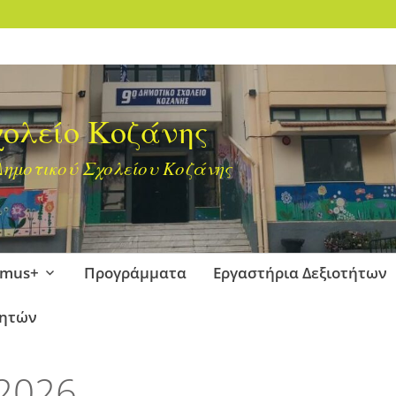
χολείο Κοζάνης
 Δημοτικού Σχολείου Κοζάνης
smus+
Προγράμματα
Εργαστήρια Δεξιοτήτων
θητών
 2026