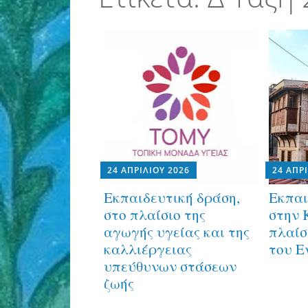
24 ΑΠΡΙΛΊΟΥ 2026
24 ΑΠΡ
Εκπαιδευτική δράση,
Εκπαι
στο πλαίσιο της
στην 
αγωγής υγείας και της
πλαίσ
καλλιέργειας
του Ε
υπεύθυνων στάσεων
ζωής