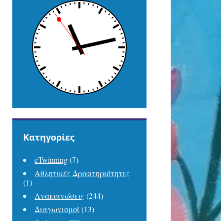
Kατηγορίες
eTwinning
(7)
Αθλητικές Δραστηριότητες
(1)
Ανακοινώσεις
(244)
Διαγωνισμοί
(13)