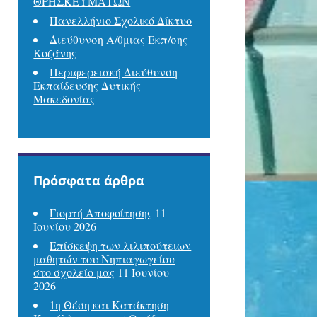
ΘΡΗΣΚΕΥΜΑΤΩΝ
Πανελλήνιο Σχολικό Δίκτυο
Διεύθυνση Α/θμιας Εκπ/σης
Κοζάνης
Περιφερειακή Διεύθυνση
Εκπαίδευσης Δυτικής
Μακεδονίας
Πρόσφατα άρθρα
Γιορτή Αποφοίτησης
11
Ιουνίου 2026
Επίσκεψη των λιλιπούτειων
μαθητών του Νηπιαγωγείου
στο σχολείο μας
11 Ιουνίου
2026
1η Θέση και Κατάκτηση