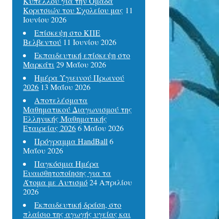
Κυπέλλου για την Ομάδα
Κοριτσιών του Σχολείου μας
11
Ιουνίου 2026
Επίσκεψη στο ΚΠΕ
Βελβεντού
11 Ιουνίου 2026
Εκπαιδευτική επίσκεψη στο
Μαρκάτι
29 Μαΐου 2026
Ημέρα Υγιεινού Πρωινού
2026
13 Μαΐου 2026
Αποτελέσματα
Μαθηματικού Διαγωνισμού της
Ελληνικής Μαθηματικής
Εταιρείας 2026
6 Μαΐου 2026
Πρόγραμμα HandBall
6
Μαΐου 2026
Παγκόσμια Ημέρα
Ευαισθητοποίησης για τα
Άτομα με Αυτισμό
24 Απριλίου
2026
Εκπαιδευτική δράση, στο
πλαίσιο της αγωγής υγείας και