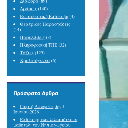
Διάφορα
(89)
Δράσεις
(140)
Εκπαιδευτική Επίσκεψη
(4)
Θεατρικές Παραστάσεις
(14)
Παρελάσεις
(8)
Πληροφορική ΤΠΕ
(32)
Τάξεις
(125)
Χριστούγεννα
(6)
Πρόσφατα άρθρα
Γιορτή Αποφοίτησης
11
Ιουνίου 2026
Επίσκεψη των λιλιπούτειων
μαθητών του Νηπιαγωγείου