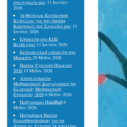
στο σχολείο μας
11 Ιουνίου
2026
1η Θέση και Κατάκτηση
Κυπέλλου για την Ομάδα
Κοριτσιών του Σχολείου μας
11
Ιουνίου 2026
Επίσκεψη στο ΚΠΕ
Βελβεντού
11 Ιουνίου 2026
Εκπαιδευτική επίσκεψη στο
Μαρκάτι
29 Μαΐου 2026
Ημέρα Υγιεινού Πρωινού
2026
13 Μαΐου 2026
Αποτελέσματα
Μαθηματικού Διαγωνισμού της
Ελληνικής Μαθηματικής
Εταιρείας 2026
6 Μαΐου 2026
Πρόγραμμα HandBall
6
Μαΐου 2026
Παγκόσμια Ημέρα
Ευαισθητοποίησης για τα
Άτομα με Αυτισμό
24 Απριλίου