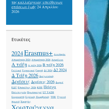
της καλλιέργειας υπεύθυνων
στάσεων ζωής
24 Απριλίου
2026
Ετικέτες
Erasmus+
2024
Αναπηρία
Αποφοίτηση 2024
Αποφοίτηση 2026
Ασφάλεια
Α τάξη
Β τάξη 2026
Α τάξη 2026
Δ2 2024
Γαλλικά
Γερμανικά
Γιορτή
Δ1 2024
Δ Τάξη 2026
Διαγωνισμός
Δράσεις
Δράσεις 2026
Δωρεά
Πάσχα
ΕΔΥ
Επισκέψεις 2026
ΚΠΕ
Πολυτεχνείο
Πρωτομαγιά
ΣΤ ΤΑΞΗ
Σαρακοστή
Σχολικός Εκφοβισμός
ΤΠΕ
Υγιεινό
πρωινό
Χορηγίες
Χριστούγεννα