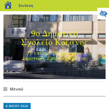
blogs.sch.gr
Σύνδεση
9ο Δημοτικό
Σχολείο Κοζάνης
Το επίσημο Blog του 9ου
Δημοτικού Σχολείου Κοζάνης
Μενού
Μετάβαση
στο
6 ΜΑΪ́ΟΥ 2026