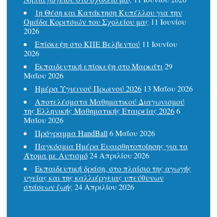
1η Θέση και Κατάκτηση Κυπέλλου για την
Ομάδα Κοριτσιών του Σχολείου μας
11 Ιουνίου
2026
Επίσκεψη στο ΚΠΕ Βελβεντού
11 Ιουνίου
2026
Εκπαιδευτική επίσκεψη στο Μαρκάτι
29
Μαΐου 2026
Ημέρα Υγιεινού Πρωινού 2026
13 Μαΐου 2026
Αποτελέσματα Μαθηματικού Διαγωνισμού
της Ελληνικής Μαθηματικής Εταιρείας 2026
6
Μαΐου 2026
Πρόγραμμα HandBall
6 Μαΐου 2026
Παγκόσμια Ημέρα Ευαισθητοποίησης για τα
Άτομα με Αυτισμό
24 Απριλίου 2026
Εκπαιδευτική δράση, στο πλαίσιο της αγωγής
υγείας και της καλλιέργειας υπεύθυνων
στάσεων ζωής
24 Απριλίου 2026