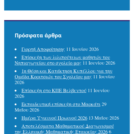
Πρόσφατα άρθρα
Γιορτή Αποφοίτησης
11 Ιουνίου 2026
Επίσκεψη των λιλιπούτειων μαθητών του
Νηπιαγωγείου στο σχολείο μας
11 Ιουνίου 2026
1η Θέση και Κατάκτηση Κυπέλλου για την
Ομάδα Κοριτσιών του Σχολείου μας
11 Ιουνίου
2026
Επίσκεψη στο ΚΠΕ Βελβεντού
11 Ιουνίου
2026
Εκπαιδευτική επίσκεψη στο Μαρκάτι
29
Μαΐου 2026
Ημέρα Υγιεινού Πρωινού 2026
13 Μαΐου 2026
Αποτελέσματα Μαθηματικού Διαγωνισμού
της Ελληνικής Μαθηματικής Εταιρείας 2026
6