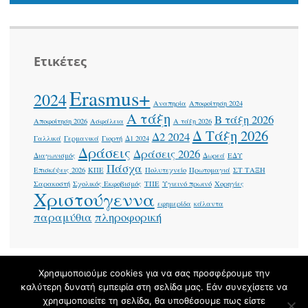
Ετικέτες
Erasmus+
2024
Αναπηρία
Αποφοίτηση 2024
Α τάξη
Β τάξη 2026
Αποφοίτηση 2026
Ασφάλεια
Α τάξη 2026
Δ Τάξη 2026
Δ2 2024
Γαλλικά
Γερμανικά
Γιορτή
Δ1 2024
Δράσεις
Δράσεις 2026
Διαγωνισμός
Δωρεά
ΕΔΥ
Πάσχα
Επισκέψεις 2026
ΚΠΕ
Πολυτεχνείο
Πρωτομαγιά
ΣΤ ΤΑΞΗ
Σαρακοστή
Σχολικός Εκφοβισμός
ΤΠΕ
Υγιεινό πρωινό
Χορηγίες
Χριστούγεννα
εφημερίδα
κάλαντα
παραμύθια
πληροφορική
Χρησιμοποιούμε cookies για να σας προσφέρουμε την
καλύτερη δυνατή εμπειρία στη σελίδα μας. Εάν συνεχίσετε να
Φιλοξενείται στο https://blogs.sch.gr
|
Theme: Apostrophe by
χρησιμοποιείτε τη σελίδα, θα υποθέσουμε πως είστε