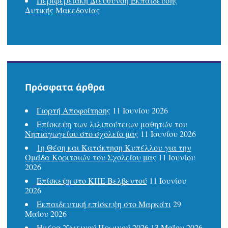
Περιφερειακή Διεύθυνση Εκπαίδευσης
Δυτικής Μακεδονίας
Πρόσφατα άρθρα
Γιορτή Αποφοίτησης
11 Ιουνίου 2026
Επίσκεψη των λιλιπούτειων μαθητών του
Νηπιαγωγείου στο σχολείο μας
11 Ιουνίου 2026
1η Θέση και Κατάκτηση Κυπέλλου για την
Ομάδα Κοριτσιών του Σχολείου μας
11 Ιουνίου
2026
Επίσκεψη στο ΚΠΕ Βελβεντού
11 Ιουνίου
2026
Εκπαιδευτική επίσκεψη στο Μαρκάτι
29
Μαΐου 2026
Ημέρα Υγιεινού Πρωινού 2026
13 Μαΐου 2026