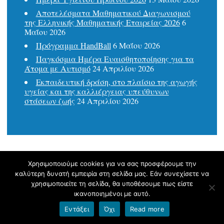
Αποτελέσματα Μαθηματικού Διαγωνισμού
της Ελληνικής Μαθηματικής Εταιρείας 2026
6
Μαΐου 2026
Πρόγραμμα HandBall
6 Μαΐου 2026
Παγκόσμια Ημέρα Ευαισθητοποίησης για τα
Άτομα με Αυτισμό
24 Απριλίου 2026
Εκπαιδευτική δράση, στο πλαίσιο της αγωγής
υγείας και της καλλιέργειας υπεύθυνων
στάσεων ζωής
24 Απριλίου 2026
Χρησιμοποιούμε cookies για να σας προσφέρουμε την
καλύτερη δυνατή εμπειρία στη σελίδα μας. Εάν συνεχίσετε να
Ετικέτες
χρησιμοποιείτε τη σελίδα, θα υποθέσουμε πως είστε
ικανοποιημένοι με αυτό.
Erasmus+
2024
Αναπηρία
Αποφοίτηση 2024
Εντάξει
Όχι
Read more
Α τάξη
Β τάξη 2026
Αποφοίτηση 2026
Ασφάλεια
Α τάξη 2026