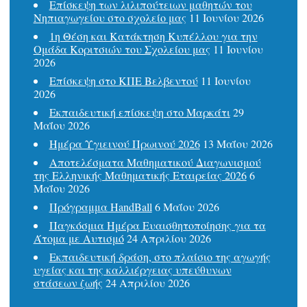
Επίσκεψη των λιλιπούτειων μαθητών του
Νηπιαγωγείου στο σχολείο μας
11 Ιουνίου 2026
1η Θέση και Κατάκτηση Κυπέλλου για την
Ομάδα Κοριτσιών του Σχολείου μας
11 Ιουνίου
2026
Επίσκεψη στο ΚΠΕ Βελβεντού
11 Ιουνίου
2026
Εκπαιδευτική επίσκεψη στο Μαρκάτι
29
Μαΐου 2026
Ημέρα Υγιεινού Πρωινού 2026
13 Μαΐου 2026
Αποτελέσματα Μαθηματικού Διαγωνισμού
της Ελληνικής Μαθηματικής Εταιρείας 2026
6
Μαΐου 2026
Πρόγραμμα HandBall
6 Μαΐου 2026
Παγκόσμια Ημέρα Ευαισθητοποίησης για τα
Άτομα με Αυτισμό
24 Απριλίου 2026
Εκπαιδευτική δράση, στο πλαίσιο της αγωγής
υγείας και της καλλιέργειας υπεύθυνων
στάσεων ζωής
24 Απριλίου 2026