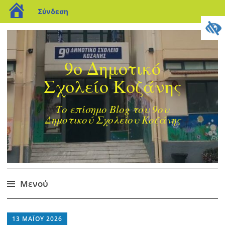
blogs.sch.gr
Σύνδεση
9ο Δημοτικό
Σχολείο Κοζάνης
Το επίσημο Blog του 9ου
Δημοτικού Σχολείου Κοζάνης
Μενού
Μετάβαση
στο
13 ΜΑΪ́ΟΥ 2026