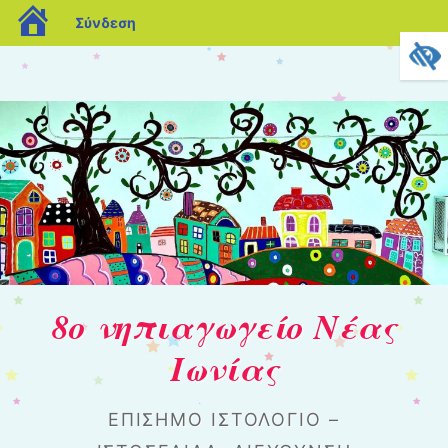
blogs.sch.gr
Σύνδεση
8ο νηπιαγωγείο Νέας
Ιωνίας
ΕΠΊΣΗΜΟ ΙΣΤΟΛΌΓΙΟ –