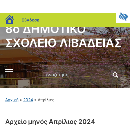
blogs.sch.gr
Σύνδεση
8ο ΔΗΜΟΤΙΚΟ
ΣΧΟΛΕΙΟ ΛΙΒΑΔΕΙΑΣ
Αναζήτηση
Εναλλαγή
για:
του
μενού
για
Αρχική
»
2024
»
Απρίλιος
κινητά
Αρχείο μηνός
Απρίλιος 2024