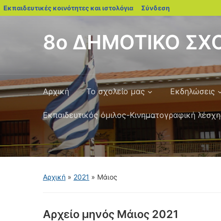
blogs.sch.gr
Εκπαιδευτικές κοινότητες και ιστολόγια
Σύνδεση
8ο ΔΗΜΟΤΙΚΟ ΣΧΟ
Αρχική
Το σχολείο μας
Εκδηλώσεις
Εκπαιδευτικός όμιλος-Κινηματογραφική λέσχη
Αρχική
»
2021
»
Μάιος
Αρχείο μηνός
Μάιος 2021