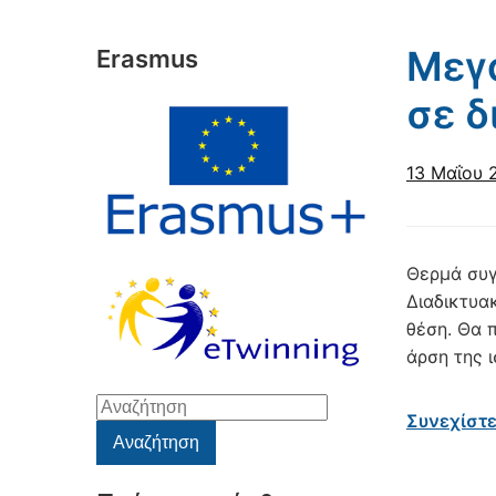
Μεγά
Erasmus
σε δ
13 Μαΐου 
Θερμά συγ
Διαδικτυα
θέση. Θα 
άρση της 
Αναζήτηση
Συνεχίστ
για:
Αναζήτηση