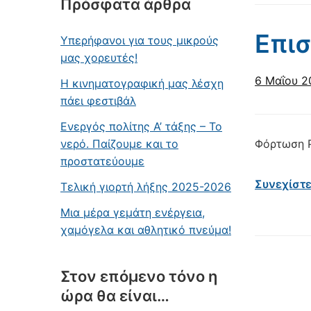
Πρόσφατα άρθρα
Επισ
Υπερήφανοι για τους μικρούς
μας χορευτές!
6 Μαΐου 2
Η κινηματογραφική μας λέσχη
πάει φεστιβάλ
Ενεργός πολίτης Α’ τάξης – Το
Φόρτωση P
νερό. Παίζουμε και το
προστατεύουμε
Συνεχίστ
Τελική γιορτή λήξης 2025-2026
Μια μέρα γεμάτη ενέργεια,
χαμόγελα και αθλητικό πνεύμα!
Στον επόμενο τόνο η
ώρα θα είναι…