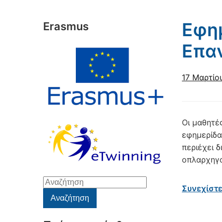
Εφημ
Erasmus
Επα
17 Μαρτίο
Οι μαθητέ
εφημερίδα
περιέχει 
οπλαρχηγο
Αναζήτηση
Συνεχίστ
για:
Αναζήτηση