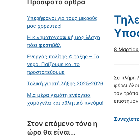
Πρόσφατα άρθρα
Τηλ
Υπερήφανοι για τους μικρούς
μας χορευτές!
Υποσ
Η κινηματογραφική μας λέσχη
πάει φεστιβάλ
8 Μαρτίου
Ενεργός πολίτης Α’ τάξης – Το
νερό. Παίζουμε και το
προστατεύουμε
Σε πλήρη 
Τελική γιορτή λήξης 2025-2026
φέρει όλο
τον τρόπο
Μια μέρα γεμάτη ενέργεια,
επιστημον
χαμόγελα και αθλητικό πνεύμα!
Συνεχίστ
Στον επόμενο τόνο η
ώρα θα είναι…