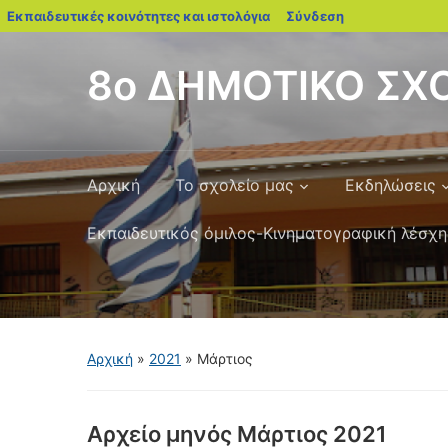
blogs.sch.gr
Εκπαιδευτικές κοινότητες και ιστολόγια
Σύνδεση
8ο ΔΗΜΟΤΙΚΟ ΣΧΟ
Αρχική
Το σχολείο μας
Εκδηλώσεις
Εκπαιδευτικός όμιλος-Κινηματογραφική λέσχη
Αρχική
»
2021
»
Μάρτιος
Αρχείο μηνός
Μάρτιος 2021