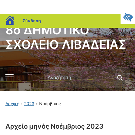
blogs.sch.gr
Σύνδεση
8ο ΔΗΜΟΤΙΚΟ
ΣΧΟΛΕΙΟ ΛΙΒΑΔΕΙΑΣ
Αναζήτηση
Εναλλαγή
για:
του
μενού
για
Αρχική
»
2023
»
Νοέμβριος
κινητά
Αρχείο μηνός
Νοέμβριος 2023