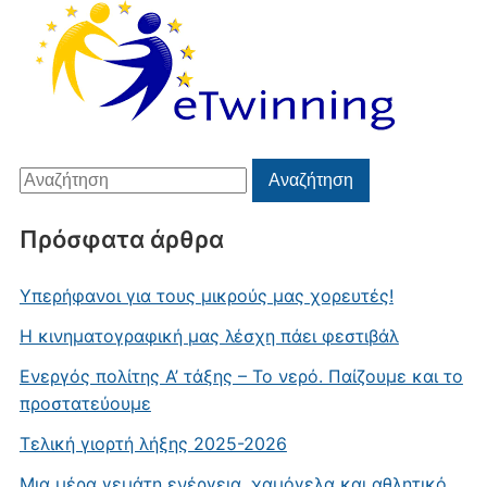
Αναζήτηση
Αναζήτηση
για:
Πρόσφατα άρθρα
Υπερήφανοι για τους μικρούς μας χορευτές!
Η κινηματογραφική μας λέσχη πάει φεστιβάλ
Ενεργός πολίτης Α’ τάξης – Το νερό. Παίζουμε και το
προστατεύουμε
Τελική γιορτή λήξης 2025-2026
Μια μέρα γεμάτη ενέργεια, χαμόγελα και αθλητικό