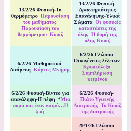
13/2/26 Φυσική-
13/2/26 Φυσική-Το
Δραστηριότητες
θερμόμετρο
Παρουσίαση
Επανάληψης-Υλικά
του μαθήματος
Σώματα
Οι φυσικές
Παρουσίαση του
καταστάσεις της
θερμόμετρου
Κουίζ
ύλης
Η δομή της
ύλης-Κουίζ
6/2/26 Γλώσσα-
Οικογένειες λέξειων
6/2/26 Μαθηματικά-
Κρυπτόλεξο
Διαίρεση
Κάρτες Μνήμης
Συμπλήρωση
κειμένου
6/2/26 Φυσική-Βίντεο για
6/2/26 Φυσική-
επανάληψη-Η πέψη *
Μια
Πιάτο Υγιεινής
φορά και έναν καιρό…Η
Διατροφής
Το Κουίζ
ζωή
της διατροφής
29/1/26 Γλώσσα-