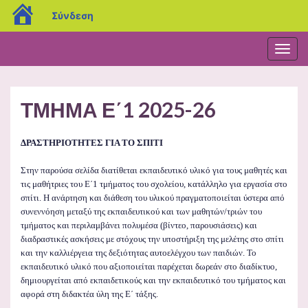
blogs.sch.gr
Σύνδεση
Εναλ
πλοή
ΤΜΗΜΑ Ε΄1 2025-26
ΔΡΑΣΤΗΡΙΟΤΗΤΕΣ ΓΙΑ ΤΟ ΣΠΙΤΙ
Στην παρούσα σελίδα διατίθεται εκπαιδευτικό υλικό για τους μαθητές και
τις μαθήτριες του Ε΄1 τμήματος του σχολείου, κατάλληλο για εργασία στο
σπίτι. Η ανάρτηση και διάθεση του υλικού πραγματοποιείται ύστερα από
συνεννόηση μεταξύ της εκπαιδευτικού και των μαθητών/τριών του
τμήματος και περιλαμβάνει πολυμέσα (βίντεο, παρουσιάσεις) και
διαδραστικές ασκήσεις με στόχους την υποστήριξη της μελέτης στο σπίτι
και την καλλιέργεια της δεξιότητας αυτοελέγχου των παιδιών. Το
εκπαιδευτικό υλικό που αξιοποιείται παρέχεται δωρεάν στο διαδίκτυο,
δημιουργείται από εκπαιδετικούς και την εκπαιδευτικό του τμήματος και
αφορά στη διδακτέα ύλη της Ε΄ τάξης.