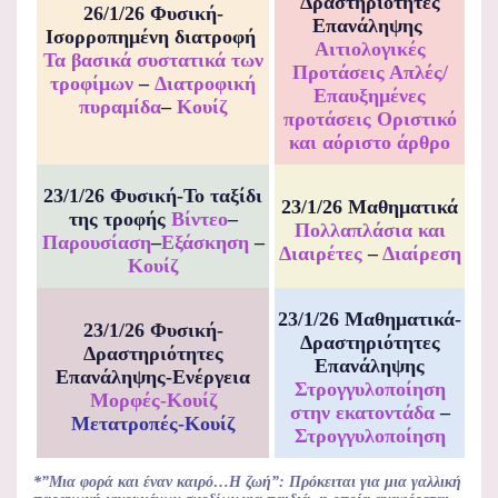
Δραστηριότητες
26/1/26 Φυσική-
Επανάληψης
Ισορροπημένη διατροφή
Αιτιολογικές
Τα βασικά συστατικά των
Προτάσεις
Απλές/
τροφίμων
–
Διατροφική
Επαυξημένες
πυραμίδα
–
Κουίζ
προτάσεις
Οριστικό
και αόριστο άρθρο
23/1/26 Φυσική-Το ταξίδι
23/1/26 Μαθηματικά
της τροφής
Βίντεο
–
Πολλαπλάσια και
Παρουσίαση
–
Εξάσκηση
–
Διαιρέτες
–
Διαίρεση
Κουίζ
23/1/26 Μαθηματικά-
23/1/26 Φυσική-
Δραστηριότητες
Δραστηριότητες
Επανάληψης
Επανάληψης-Ενέργεια
Στρογγυλοποίηση
Μορφές-Κουίζ
στην εκατοντάδα
–
Μετατροπές-Κουίζ
Στρογγυλοποίηση
*”Μια φορά και έναν καιρό…Η ζωή”: Πρόκειται για μια γαλλική