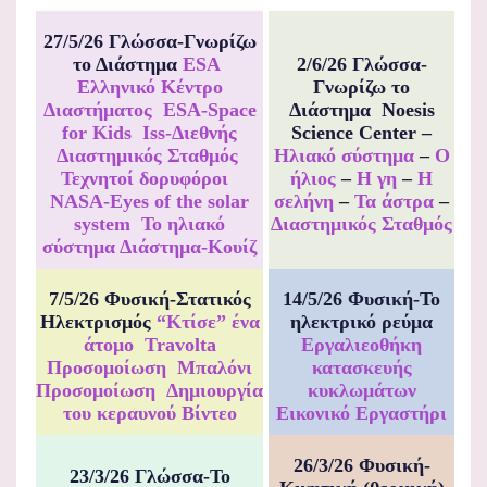
27/5/26 Γλώσσα-Γνωρίζω
το Διάστημα
ESA
2/6/26 Γλώσσα-
Ελληνικό Κέντρο
Γνωρίζω το
Διαστήματος
ESA-Space
Διάστημα Noesis
for Kids
Iss-Διεθνής
Science Center –
Διαστημικός Σταθμός
Ηλιακό σύστημα
–
Ο
Τεχνητοί δορυφόροι
ήλιος
–
Η γη
–
Η
NASA-Eyes of the solar
σελήνη
–
Τα άστρα
–
system
Το ηλιακό
Διαστημικός Σταθμός
σύστημα
Διάστημα-Κουίζ
7/5/26 Φυσική-Στατικός
14/5/26 Φυσική-Το
Ηλεκτρισμός
“Κτίσε” ένα
ηλεκτρικό ρεύμα
άτομο
Travolta
Εργαλιεοθήκη
Προσομοίωση
Μπαλόνι
κατασκευής
Προσομοίωση
Δημιουργία
κυκλωμάτων
του κεραυνού Βίντεο
Εικονικό Εργαστήρι
26/3/26 Φυσική-
23/3/26 Γλώσσα-Το