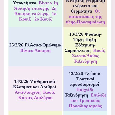
Κινητική (θερμική)
Υποκείμενο
Βίντεο
1η
ενέργεια και
Άσκηση επιλογής
2η
θερμότητα
Οι
Άσκηση επιλογής
1ο
καταστάσεις της
Κουίζ
2ο Κουίζ
ύλης-Προσομοίωση
13/3/26 Φυσική-
Τήξη-Πήξη-
25/2/26 Γλώσσα-Ομώνυμα
Εξάτμιση-
Βίντεο
Άσκηση
Συμπύκνωση
Κουίζ
Σωστό/Λάθος
Ταξινόμηση
13/2/26 Γλώσσα-
Τροπικοί
13/2/26 Μαθηματικά-
προσδιορισμοί
Κλασματικοί Αριθμοί
Παιχνίδι
Αντιστοίχιση
Κουίζ
Ταξινόμηση
Επίλεξε
Κάρτες Διαλόγου
του Τροπικούς
Προσδιορισμούς