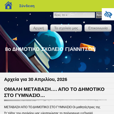
blogs.sch.gr
Σύνδεση
Βρες
Βρες το »
το
»
Αρχική
Το σχολείο μας
Επικοινωνία
8ο ΔΗΜΟΤΙΚΟ ΣΧΟΛΕΙΟ ΓΙΑΝΝΙΤΣΩΝ
Αρχεία για 30 Απριλίου, 2026
ΟΜΑΛΗ ΜΕΤΑΒΑΣΗ…. ΑΠΟ ΤΟ ΔΗΜΟΤΙΚΟ
ΣΤΟ ΓΥΜΝΑΣΙΟ…
ΜΕΤΑΒΑΣΗ ΑΠΟ ΤΟ ΔΗΜΟΤΙΚΟ ΣΤΟ ΓΥΜΝΑΣΙΟ Οι μαθητές/τριες της
Στ΄τάξης του σχολείου μας υλοποιώντας το πρόγραμμα <<Ομαλή