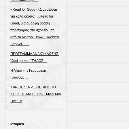
«Read for Good» (Διαβάζουμε
για καλό σκοπό)….Read for
Good, μια όμορφη δράση
προσφοράς στο σχολείο μας
από το Κέντρο Ξένων Γλωσσών
Βαρελά……
ΠΡΟΓΡΑΜΜΑ ΑΝΑΚΥΚΛΩΣΗΣ:
“Just go zero“ΤΗΛΟΣ…
Η Μέρα της Γερμανικής
Γλώσσας…
ΚΑΝΕΙΣ ΔΕΝ ΛΕΙΠΕΙ ΑΠΟ ΤΟ
ΣΧΟΛΕΙΟ ΜΑΣ…ΟΛΟΙ ΜΑΖΙ ΜΙΑ
ΠΑΡΕΑ
Ιστορικό