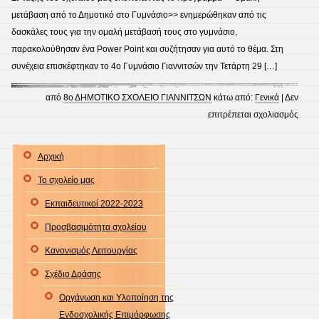
μετάβαση από το Δημοτικό στο Γυμνάσιο>> ενημερώθηκαν από τις
δασκάλες τους για την ομαλή μετάβασή τους στο γυμνάσιο,
παρακολούθησαν ένα Power Point και συζήτησαν για αυτό το θέμα. Στη
συνέχεια επισκέφτηκαν το 4ο Γυμνάσιο Γιαννιτσών την Τετάρτη 29 […]
από
8ο ΔΗΜΟΤΙΚΟ ΣΧΟΛΕΙΟ ΓΙΑΝΝΙΤΣΩΝ
κάτω από:
Γενικά
|
Δεν
στο
επιτρέπεται σχολιασμός
ΟΜΑ
ΜΕΤ
Αρχική
ΑΠΟ
Το σχολείο μας
ΤΟ
ΔΗΜ
Εκπαιδευτικοί 2022-2023
ΣΤΟ
Προσβασιμότητα σχολείου
ΓΥΜ
Κανονισμός Λειτουργίας
Σχέδιο Δράσης
Οργάνωση και Υλοποίηση της
Ενδοσχολικής Επιμόρφωσης