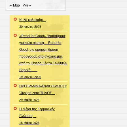
« Μαρ
Μάι »
Καλό καλοκαίρι…
30 Ιουνίου 2026
«Read for Good» (Διαβάζουμε
για καλό σκοπό)….Read for
Good, μια όμορφη δράση
προσφοράς στο σχολείο μας
από το Κέντρο Ξένων Γλωσσών
Βαρελά……
19 Ιουνίου 2026
ΠΡΟΓΡΑΜΜΑ ΑΝΑΚΥΚΛΩΣΗΣ:
“Just go zero“ΤΗΛΟΣ…
29 Μαΐου 2026
Η Μέρα της Γερμανικής
Γλώσσας…
16 Μαΐου 2026