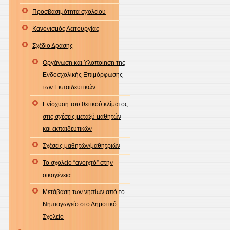
ΣΤΟ
Προσβασιμότητα σχολείου
ΔΙΑΔ
Κανονισμός Λειτουργίας
(ΟΡΙ
ΚΑΙ
Σχέδιο Δράσης
ΚΑΝ
Οργάνωση και Υλοποίηση της
…
Ενδοσχολικής Επιμόρφωσης
ΕΝΗ
των Εκπαιδευτικών
ΕΡΓΑ
ΓΟΝ
Ενίσχυση του θετικού κλίματος
ΑΠΟ
στις σχέσεις μεταξύ μαθητών
ΕΙΔΙ
και εκπαιδευτικών
ΠΛΗ
Σχέσεις μαθητών/μαθητριών
Το σχολείο “ανοιχτό” στην
οικογένεια
Μετάβαση των νηπίων από το
Νηπιαγωγείο στο Δημοτικό
Σχολείο