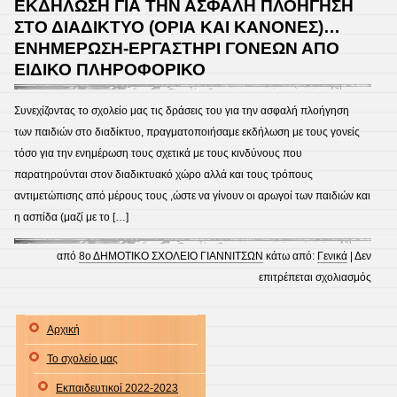
ΕΚΔΗΛΩΣΗ ΓΙΑ ΤΗΝ ΑΣΦΑΛΗ ΠΛΟΗΓΗΣΗ
ΦΕΒ
ΣΤΟ ΔΙΑΔΙΚΤΥΟ (ΟΡΙΑ ΚΑΙ ΚΑΝΟΝΕΣ)…
–
ΕΝΗΜΕΡΩΣΗ-ΕΡΓΑΣΤΗΡΙ ΓΟΝΕΩΝ ΑΠΟ
ΗΜΕ
ΕΙΔΙΚΟ ΠΛΗΡΟΦΟΡΙΚΟ
ΑΣΦ
ΔΙΑΔ
Συνεχίζοντας το σχολείο μας τις δράσεις του για την ασφαλή πλοήγηση
2024
των παιδιών στο διαδίκτυο, πραγματοποιήσαμε εκδήλωση με τους γονείς
τόσο για την ενημέρωση τους σχετικά με τους κινδύνους που
παρατηρούνται στον διαδικτυακό χώρο αλλά και τους τρόπους
αντιμετώπισης από μέρους τους ,ώστε να γίνουν οι αρωγοί των παιδιών και
η ασπίδα (μαζί με το […]
από
8ο ΔΗΜΟΤΙΚΟ ΣΧΟΛΕΙΟ ΓΙΑΝΝΙΤΣΩΝ
κάτω από:
Γενικά
|
Δεν
στο
επιτρέπεται σχολιασμός
ΕΚΔ
ΓΙΑ
Αρχική
ΤΗΝ
Το σχολείο μας
ΑΣΦ
ΠΛΟ
Εκπαιδευτικοί 2022-2023