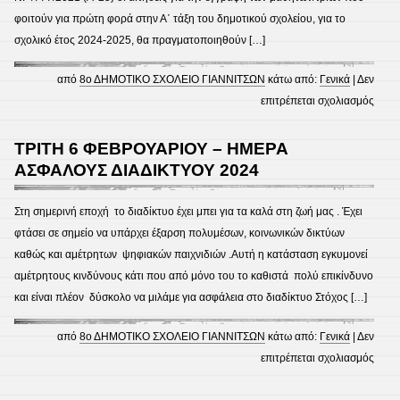
φοιτούν για πρώτη φορά στην Α΄ τάξη του δημοτικού σχολείου, για το
σχολικό έτος 2024-2025, θα πραγματοποιηθούν […]
από
8ο ΔΗΜΟΤΙΚΟ ΣΧΟΛΕΙΟ ΓΙΑΝΝΙΤΣΩΝ
κάτω από:
Γενικά
|
Δεν
στο
επιτρέπεται σχολιασμός
ΕΓΓ
ΔΗΜ
ΤΡΙΤΗ 6 ΦΕΒΡΟΥΑΡΙΟΥ – ΗΜΕΡΑ
ΣΧΟ
ΑΣΦΑΛΟΥΣ ΔΙΑΔΙΚΤΥΟΥ 2024
2024
25
Στη σημερινή εποχή το διαδίκτυο έχει μπει για τα καλά στη ζωή μας . Έχει
φτάσει σε σημείο να υπάρχει έξαρση πολυμέσων, κοινωνικών δικτύων
καθώς και αμέτρητων ψηφιακών παιχνιδιών .Αυτή η κατάσταση εγκυμονεί
αμέτρητους κινδύνους κάτι που από μόνο του το καθιστά πολύ επικίνδυνο
και είναι πλέον δύσκολο να μιλάμε για ασφάλεια στο διαδίκτυο Στόχος […]
από
8ο ΔΗΜΟΤΙΚΟ ΣΧΟΛΕΙΟ ΓΙΑΝΝΙΤΣΩΝ
κάτω από:
Γενικά
|
Δεν
στο
επιτρέπεται σχολιασμός
ΤΡΙΤ
6