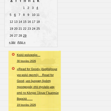
Δ
Τ
Τ
Π
Π
Σ
Κ
1
2
3
4
5
6
7
8
9
10
11
12
13
14
15
16
17
18
19
20
21
22
23
24
25
26
27
28
29
« Ιαν
Απρ »
Καλό καλοκαίρι…
30 Ιουνίου 2026
«Read for Good» (Διαβάζουμε
για καλό σκοπό)….Read for
Good, μια όμορφη δράση
προσφοράς στο σχολείο μας
από το Κέντρο Ξένων Γλωσσών
Βαρελά……
19 Ιουνίου 2026