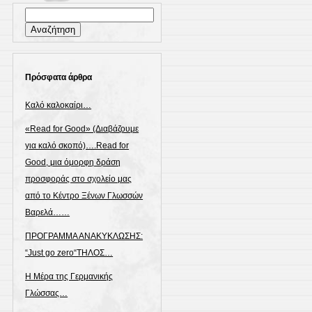
Αναζήτηση
για:
Πρόσφατα άρθρα
Καλό καλοκαίρι…
«Read for Good» (Διαβάζουμε
για καλό σκοπό)….Read for
Good, μια όμορφη δράση
προσφοράς στο σχολείο μας
από το Κέντρο Ξένων Γλωσσών
Βαρελά……
ΠΡΟΓΡΑΜΜΑ ΑΝΑΚΥΚΛΩΣΗΣ:
“Just go zero“ΤΗΛΟΣ…
Η Μέρα της Γερμανικής
Γλώσσας…