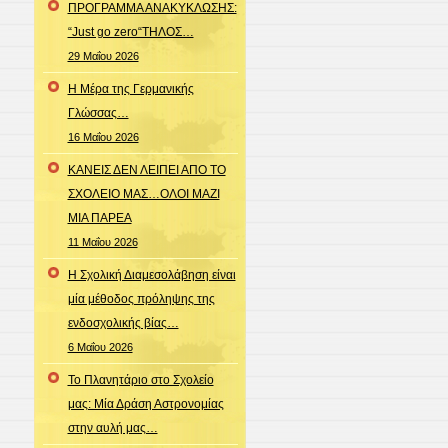
ΠΡΟΓΡΑΜΜΑ ΑΝΑΚΥΚΛΩΣΗΣ:
“Just go zero“ΤΗΛΟΣ…
29 Μαΐου 2026
Η Μέρα της Γερμανικής
Γλώσσας…
16 Μαΐου 2026
ΚΑΝΕΙΣ ΔΕΝ ΛΕΙΠΕΙ ΑΠΟ ΤΟ
ΣΧΟΛΕΙΟ ΜΑΣ…ΟΛΟΙ ΜΑΖΙ
ΜΙΑ ΠΑΡΕΑ
11 Μαΐου 2026
Η Σχολική Διαμεσολάβηση είναι
μία μέθοδος πρόληψης της
ενδοσχολικής βίας…
6 Μαΐου 2026
To Πλανητάριο στο Σχολείο
μας: Μία Δράση Αστρονομίας
στην αυλή μας…