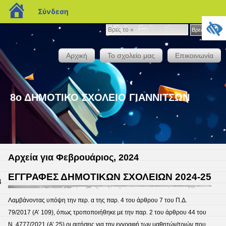
blogs.sch.gr
Σύνδεση
Βρες
Βρες το »
το
»
Αρχική
Το σχολείο μας
Επικοινωνία
8ο ΔΗΜΟΤΙΚΟ ΣΧΟΛΕΙΟ ΓΙΑΝΝΙΤΣΩΝ
Αρχεία για Φεβρουάριος, 2024
ΕΓΓΡΑΦΕΣ ΔΗΜΟΤΙΚΩΝ ΣΧΟΛΕΙΩΝ 2024-25
4
Λαμβάνοντας υπόψη την περ. α της παρ. 4 του άρθρου 7 του Π.Δ.
79/2017 (Α’ 109), όπως τροποποιήθηκε με την παρ. 2 του άρθρου 44 του
Ν. 4777/2021 (Α’ 25) οι αιτήσεις για την εγγραφή των μαθητών/τριών που