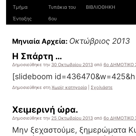
Τμήμα
Τυπάκια του
ΒΙΒΛΙΟΘΗΚΗ
Ένταξης
6ου
Οκτώβριος 2013
Μηνιαία Αρχεία:
Η Σπάρτη …
Δημοσιεύθηκε την
30 Οκτωβρίου 2013
από
6ο ΔΗΜΟΤΙΚΟ 
[slideboom id=436470&w=425&h
Δημοσιεύθηκε στη
Χωρίς κατηγορία
|
Σχολιάστε
Χειμερινή ώρα.
Δημοσιεύθηκε την
25 Οκτωβρίου 2013
από
6ο ΔΗΜΟΤΙΚΟ 
Μην ξεχαστούμε, ξημερώματα Κυ