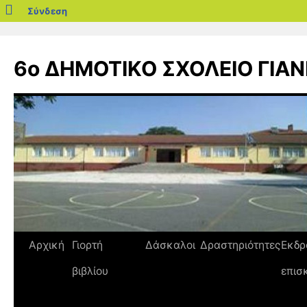
blogs.sch.gr
Σύνδεση
Μετάβαση
σε
6ο ΔΗΜΟΤΙΚΟ ΣΧΟΛΕΙΟ ΓΙΑ
περιεχόμενο
Αρχική
Γιορτή
Δάσκαλοι
Δραστηριότητες
Εκδρ
βιβλίου
επισ