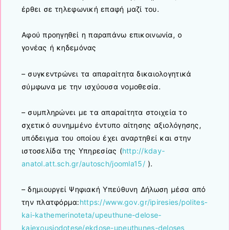
έρθει σε τηλεφωνική επαφή μαζί του.
Αφού προηγηθεί η παραπάνω επικοινωνία, ο
γονέας ή κηδεμόνας
– συγκεντρώνει τα απαραίτητα δικαιολογητικά
σύμφωνα με την ισχύουσα νομοθεσία.
– συμπληρώνει με τα απαραίτητα στοιχεία το
σχετικό συνημμένο έντυπο αίτησης αξιολόγησης,
υπόδειγμα του οποίου έχει αναρτηθεί και στην
ιστοσελίδα της Υπηρεσίας (
http://kday-
anatol.att.sch.gr/autosch/joomla15/
).
– δημιουργεί Ψηφιακή Υπεύθυνη Δήλωση μέσα από
την πλατφόρμα:
https://www.gov.gr/ipiresies/polites-
kai-kathemerinoteta/upeuthune-delose-
kaiexousiodotese/ekdose-upeuthunes-deloses