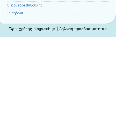
Ο κοντορεβυθούλης
Τ' αηδόνι
Όροι χρήσης blogs.sch.gr
|
Δήλωση προσβασιμότητας