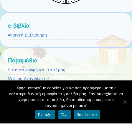
e-βιβλία
Ανοιχτή Βιβλιοθήκη
Παραμύθια
Η πεντάμορφη και το τέρας
Μικρός Αναγνώστης
Ο κοντορεβυθούλης
Χρησιμοποιούμε cookies για να σας προσφέρουμε την
καλύτερη δυνατή εμπειρία στη σελίδα μας. Εάν συνεχίσετε να
Τ' αηδόνι
χρησιμοποιείτε τη σελίδα, θα υποθέσουμε πως είστε
ικανοποιημένοι με αυτό.
Όροι χρήσης blogs.sch.gr
|
Δήλωση προσβασιμότητας
Εντάξει
Όχι
Read more