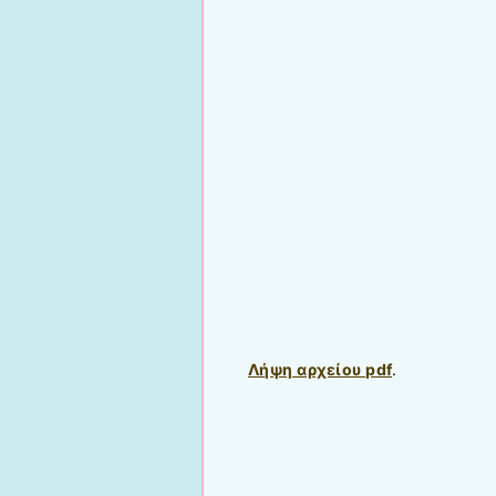
Λήψη αρχείου pdf
.