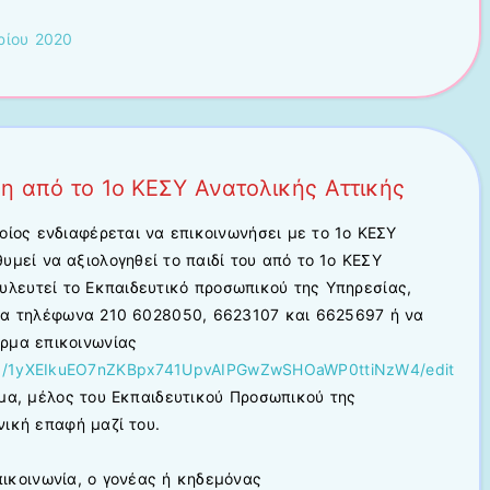
ρίου 2020
η από το 1ο ΚΕΣΥ Ανατολικής Αττικής
οίος ενδιαφέρεται να επικοινωνήσει με το 1ο ΚΕΣΥ
θυμεί να αξιολογηθεί το παιδί του από το 1ο ΚΕΣΥ
υλευτεί το Εκπαιδευτικό προσωπικού της Υπηρεσίας,
τα τηλέφωνα 210 6028050, 6623107 και 6625697 ή να
ρμα επικοινωνίας
s/d/1yXEIkuEO7nZKBpx741UpvAIPGwZwSHOaWP0ttiNzW4/edit
ημα, μέλος του Εκπαιδευτικού Προσωπικού της
ική επαφή μαζί του.
ικοινωνία, ο γονέας ή κηδεμόνας