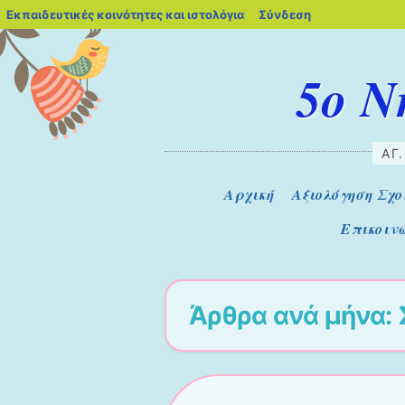
blogs.sch.gr
Εκπαιδευτικές κοινότητες και ιστολόγια
Σύνδεση
5ο Ν
ΑΓ
Μενού
Μετάβαση στο περιεχόμενο
Αρχική
Αξιολόγηση Σχο
Επικοιν
Άρθρα ανά μήνα: