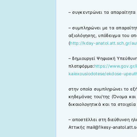
– συγκεντρώνει τα απαραίτητα
– συμπληρώνει με τα απαραίτη
αξιολόγησης, υπόδειγμα του οπ
(
http://kday-anatol.att.sch.gr/a
– δημιουργεί Ψηφιακή Υπεύθυν
πλατφόρμα:
https://www.gov.gr/
kaiexousiodotese/ekdose-upeut
στην οποία συμπληρώνει το εξή
κηδεμόνας του/της (Όνομα και 
δικαιολογητικά και τα στοιχεία
– αποστέλλει στη διεύθυνση ηλ
Αττικής mail@1kesy-anatol.att.s