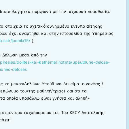
 δικαιολογητικά σύμφωνα με την ισχύουσα νομοθεσία.
τα στοιχεία το σχετικό συνημμένο έντυπο αίτησης
οίου έχει αναρτηθεί και στην ιστοσελίδα της Υπηρεσίας
utosch/joomla15/
).
η Δήλωση μέσα από την
ipiresies/polites-kai-kathemerinoteta/upeuthune-delose-
hunes-deloses
ς κείμενο:«Δηλώνω Υπεύθυνα ότι είμαι ο γονέας /
επώνυμο του/της μαθητή/τριας) και ότι τα
 τα οποία υποβάλλω είναι γνήσια και αληθή»
εκτρονικού ταχυδρομείου του 1ου ΚΕΣΥ Ανατολικής
ch.gr: