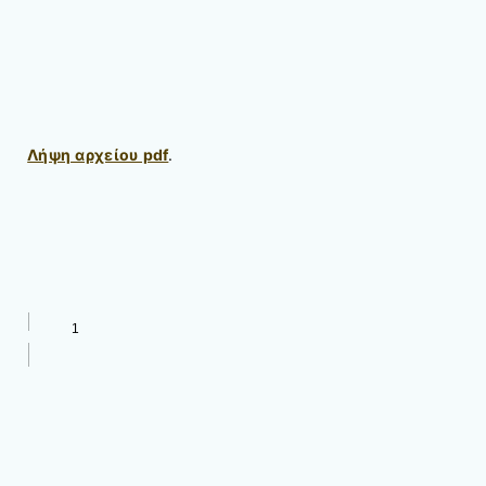
Λήψη αρχείου pdf
.