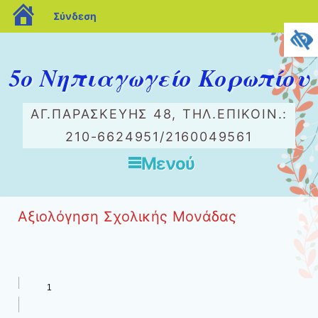
blogs.sch.gr
Σύνδεση
5ο Νηπιαγωγείο Κορωπίου
ΑΓ.ΠΑΡΑΣΚΕΥΉΣ 48, ΤΗΛ.ΕΠΙΚΟΙΝ.:
210-6624951/2160049561
Μενού
Μετάβαση στο περιεχόμενο
Αξιολόγηση Σχολικής Μονάδας