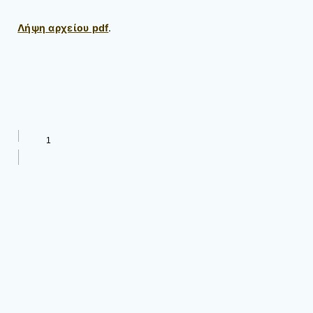
Λήψη αρχείου pdf
.