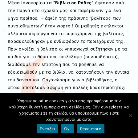
Μέσα Ιανουαρίου τα
”Βιβλία σε Ρόδες”
έφτασαν από
την Πύρνα στο σχολείο μας και παρέμειναν για ένα
μήνα περίπου. Η άφιξη της πράσινης ”βαλίτσας των
συναισθημάτων” ήταν γιορτή ! Οι μαθητές έκπληκτοι
αλλά και περίεργοι για το περιεχόμενο της βαλίτσας,
παρακολούθησαν με ενδιαφέρον το περιεχόμενό της.
Πριν ανοίξει η βαλίτσα οι νηπιαγωγοί συζήτησαν με τα
παιδιά για το θέμα που επιλέξαμε (συναισθήματα),
διαβάσαμε την επιστολή που τα βοήθησε να
εξοικειωθούν με τα βιβλία, να κατανοήσουν την έννοια
του δανεισμού. Οργανώσαμε γωνιά βιβλιοθήκης, η
οποία αποτέλεσε αφορμή για πολλές δραστηριότητες:
ζωγραφική, κατασκευές, ενώ πολλά θέματα όπως η
Χρησιμοποιούμε cookies για να σας προσφέρουμε την
φιλία, η διαφορετικότητα κ.ά. έγιναν αφορμή για
καλύτερη δυνατή εμπειρία στη σελίδα μας. Εάν συνεχίσετε να
θεατρικό παιχνίδι. Τα ”Βιβλία σε Ρόδες” μας βοήθησαν
χρησιμοποιείτε τη σελίδα, θα υποθέσουμε πως είστε
στο τρίτο Εργαστήριο Δεξιοτήτων με τίτλο ”Ο κήπος
ικανοποιημένοι με αυτό.
των συναισθημάτων”. Ενθαρρύναμε τα παιδιά να
Εντάξει
Όχι
Read more
ξεφυλλίσουν, να διαβάσουν μεγαλόφωνα, να