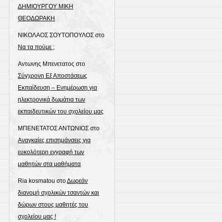
ΔΗΜΙΟΥΡΓΟΥ ΜΙΚΗ
ΘΕΟΔΩΡΑΚΗ
ΝΙΚΟΛΑΟΣ ΣΟΥΤΟΠΟΥΛΟΣ
στο
Να τα πούμε ;
Αντωνης Μπενετατος
στο
Σύγχρονη Εξ Αποστάσεως
Εκπαίδευση – Ενημέρωση για
ηλεκτρονικά δωμάτια των
εκπαιδευτικών του σχολείου μας
ΜΠΕΝΕΤΑΤΟΣ ΑΝΤΩΝΙΟΣ
στο
Αναγκαίες επισημάνσεις για
ευκολότερη εγγραφή των
μαθητών στα μαθήματα
Ria kosmatou
στο
Δωρεάν
διανομή σχολικών τσαντών και
δώρων στους μαθητές του
σχολείου μας !