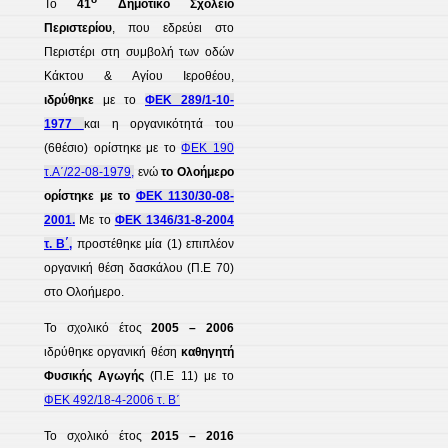
Το
41
Δημοτικό Σχολείο
Περιστερίου
, που εδρεύει στο
Περιστέρι στη συμβολή των οδών
Κάκτου & Αγίου Ιεροθέου,
ιδρύθηκε
με το
ΦΕΚ 289/1-10-
1977
και η οργανικότητά του
(6θέσιο) ορίστηκε με το
ΦΕΚ 190
τ.Α΄/22-08-1979,
ενώ
το Ολοήμερο
ορίστηκε με το
ΦΕΚ 1130/30-08-
2001.
Με το
ΦΕΚ 1346/31-8-2004
τ. Β΄,
προστέθηκε μία (1) επιπλέον
οργανική θέση δασκάλου (Π.Ε 70)
στο Ολοήμερο.
Το σχολικό έτος
2005 – 2006
ιδρύθηκε οργανική θέση
καθηγητή
Φυσικής Αγωγής
(Π.Ε 11) με το
ΦΕΚ 492/18-4-2006 τ. Β΄
Το σχολικό έτος
2015 – 2016