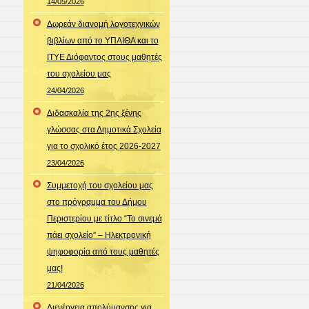
14/05/2026
Δωρεάν διανομή λογοτεχνικών
βιβλίων από το ΥΠΑΙΘΑ και το
ΙΤΥΕ Διόφαντος στους μαθητές
του σχολείου μας
24/04/2026
Διδασκαλία της 2ης ξένης
γλώσσας στα Δημοτικά Σχολεία
για το σχολικό έτος 2026-2027
23/04/2026
Συμμετοχή του σχολείου μας
στο πρόγραμμα του Δήμου
Περιστερίου με τίτλο “Το σινεμά
πάει σχολείο” – Ηλεκτρονική
ψηφοφορία από τους μαθητές
μας!
21/04/2026
Διενέργεια απολύμανσης για