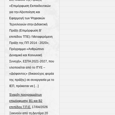
«Επιμόρφωση Εκπαιδευτικών
για την Αξιοποίηση και
Εφαρμογή των Ψηφιακών
Τεχνολογιών στην Διδακτική
Πράξη (Επιμόρφωση Β’
επιπέδου ΤΠΕ) / Μεταφερόμενη
Πράξη της ΠΠ 2014 - 2020»,
Πρόγραμμα «Ανθρώπινο
Δυναμικό και Κοινωνική
Συνοχή», ΕΣΠΑ 2021-2027, που
υλοποιείται από το ΙΤΥΕ –
«Διόφαντος» (δικαιούχος φορέα
της πράξης) σε συνεργασία με το
ΙΕΠ, πρόκειται να […]
Έναρξη προγραμμάτων
επιμόρφωσης Β1 και Β2
επιπέδου Τ.Π.Ε.
17/04/2026
Ξεκινούν από τη Δευτέρα 20