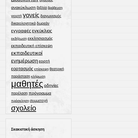
ανακύκλωση
βιβλία
βράβευση
γονείς
γιορτή
διαγωνισμός
δωρεάν
δικαιολογητικά
εγγραφές
εγκύκλιος
εκκλησιασμός
εκδήλωση
εκπαιδευτική επίσκεψη
εκπαιδευτικοί
ενημέρωση
εορτή
εορτασμός
θεατρική
επίσκεψη
παράσταση
κλήρωση
μαθητές
οδηγίες
πρόγραμμα
παρέλαση
συμμετοχή
πρόσκληση
σχολείο
Σκακιστική άσκηση