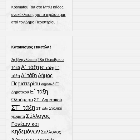
Kosmatou Ria
στο
Μπλε κάδος
ανακύκλωσης για το σχολείο μας
από τον Δήμο Περιστερίου !
Καταιγισμός ετικετών !
28η Οκτωβρίου
2η ξένη γλώσσα
Α΄ τάξη
Γ΄
Β΄ τάξη
1940
Δήμος
Δ΄ τάξη
τάξη
Περιστερίου
Ε΄
Δημοτικό
Ε΄ τάξη
Δημοτικού
Ολοήμερο
ΣΤ΄ Δημοτικού
ΣΤ΄ τάξη
Σχολικά
ΣΤ τάξη
Σύλλογος
γεύματα
Γονέων και
Κηδεμόνων
Σύλλογος
Διδασκόντων
αγιασμός