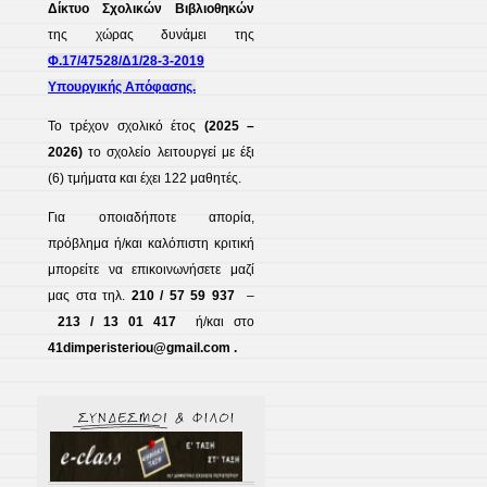
Δίκτυο Σχολικών Βιβλιοθηκών
της χώρας δυνάμει της
Φ.17/47528/Δ1/28-3-2019
Υπουργικής Απόφασης.
Το τρέχον σχολικό έτος
(2025 –
2026)
το σχολείο λειτουργεί με έξι
(6) τμήματα και έχει 122 μαθητές.
Για οποιαδήποτε απορία,
πρόβλημα ή/και καλόπιστη κριτική
μπορείτε να επικοινωνήσετε μαζί
μας στα τηλ.
210 / 57 59 937
–
213 / 13 01 417
ή/και στο
41dimperisteriou@gmail.com .