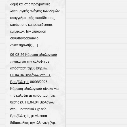
δομή και στις πραγματικές
λειτουργικές ανάγκες των δομών
επαγγελματικής εκπαίδευσης,
κατάρτισης και εκπαίδευσης
ενηλίκων. Την απόφαση
συνυπογράφουν ο
Αναπληρωτής […]
06-08-26 Κύρωση αξιολογικού
πίνακα για την κάλυψη με
απόσπαση της θέσης κλ.
ΠΕ04.04 Βιολόγων στο ΕΣ
Βρυξέλλες ΙΙΙ
06/08/2026
Κύρωση αξιολογικού πίνακα για
την κάλυψη με απόσπαση της
θέσης κλ. ΠΕ04.04 Βιολόγων
στο Ευρωπαϊκό Σχολείο
Βρυξέλλες ΙΙΙ, με γλώσσα
διδασκαλίας την ελληνική (Αρ.