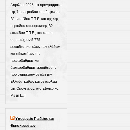
Απριλίου 2026, τα προγράμματα
της 7ης περιόδου επιμόρφωσης
Β1 επιπέδου Τ.Π.Ε. και της 4ης
περιόδου επιμόρφωσης Β2
επιπέδου Τ.Π.Ε., στα οποία
συμμετέχουν 5.775
εκπαιδευτικοί όλων των κλάδων
και ειδικοτήτων της
πρωτοβάθμιας και
δευτεροβάθμιας εκπαίδευσης
που υπηρετούν σε όλη την
Ελλάδα, καθώς και σε σχολεία
της Ομογένειας, στο Εξωτερικό.
Με τη […]
Υπουργείο Παιδείας και
Θρησκευμάτων