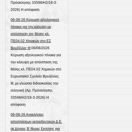
Πρόσκλησης 33598/Η2/18-3-
2026) Η απόφαση
06-08-26 Κύρωση αξιολογικού
πίνακα για την κάλυψη με
απόσπαση της θέσης κλ.
ΠΕ04.02 Χημικών στο ΕΣ
Βρυξέλλες ΙΙΙ
06/08/2026
Κύρωση αξιολογικού πίνακα για
την κάλυψη με απόσπαση της
θέσης κλ. ΠΕ04.02 Χημικών στο
Ευρωπαϊκό Σχολείο Βρυξέλλες
ΙΙΙ, με γλώσσα διδασκαλίας την
ελληνική (Αρ. Πρόσκλησης
33598/Η2/18-3-2026) Η
απόφαση
06-08-26 Ανακλήσεις
αποσπάσεων εκπαιδευτικών Δ.Ε.
σε Δ/νσεις Β΄/θμιας Εκπ/σης για