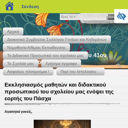
blogs.sch.gr
Σύνδεση
Βρες
Βρες το »
το
»
Αρχική
Διοικητικό Συμβούλιο Συλλόγου Γονέων και Κηδεμόνων
Νομοθεσία Α/θμιας Εκπαίδευσης
"Ιστολογείν" – Το Ιστολόγιο του 41ου
Το Διδακτικό Προσωπικό του σχολείου μας
Δημ. Σχολείου Περιστερίου
Το Σχολείο μας
Χρήσιμα έγγραφα
Κάκτου & Αγ. Ιεροθέου – Τηλ. 2105759937 – 2131301417
Ασφαλώς πλοηγούμαι !
Περί του Ιστολογίου…
Εκκλησιασμός μαθητών και διδακτικού
προσωπικού του σχολείου μας ενόψει της
εορτής του Πάσχα
Αγαπητοί γονείς,