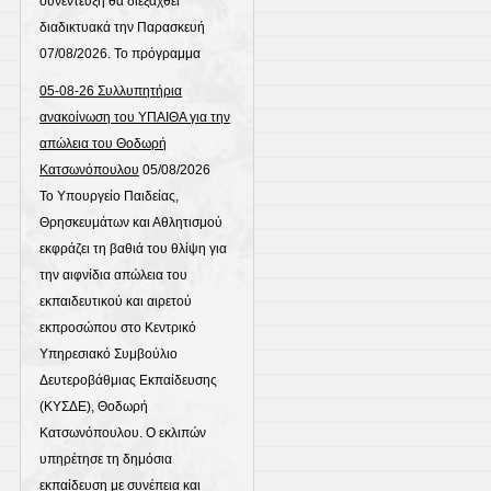
συνέντευξη θα διεξαχθεί
διαδικτυακά την Παρασκευή
07/08/2026. Το πρόγραμμα
05-08-26 Συλλυπητήρια
ανακοίνωση του ΥΠΑΙΘΑ για την
απώλεια του Θοδωρή
Κατσωνόπουλου
05/08/2026
Το Υπουργείο Παιδείας,
Θρησκευμάτων και Αθλητισμού
εκφράζει τη βαθιά του θλίψη για
την αιφνίδια απώλεια του
εκπαιδευτικού και αιρετού
εκπροσώπου στο Κεντρικό
Υπηρεσιακό Συμβούλιο
Δευτεροβάθμιας Εκπαίδευσης
(ΚΥΣΔΕ), Θοδωρή
Κατσωνόπουλου. Ο εκλιπών
υπηρέτησε τη δημόσια
εκπαίδευση με συνέπεια και