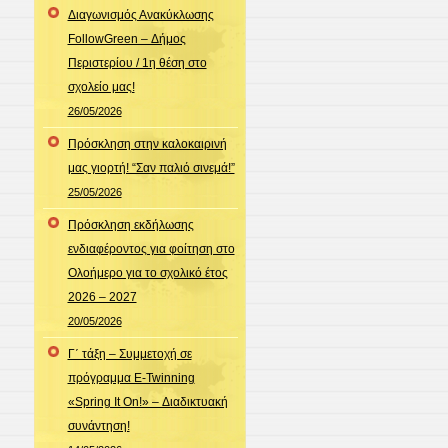
Διαγωνισμός Ανακύκλωσης
FollowGreen – Δήμος
Περιστερίου / 1η θέση στο
σχολείο μας!
26/05/2026
Πρόσκληση στην καλοκαιρινή
μας γιορτή! “Σαν παλιό σινεμά!”
25/05/2026
Πρόσκληση εκδήλωσης
ενδιαφέροντος για φοίτηση στο
Ολοήμερο για το σχολικό έτος
2026 – 2027
20/05/2026
Γ΄ τάξη – Συμμετοχή σε
πρόγραμμα E-Twinning
«Spring It On!» – Διαδικτυακή
συνάντηση!