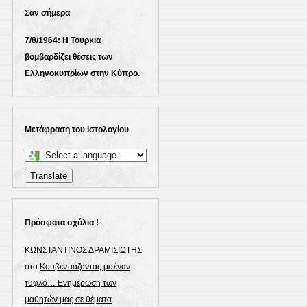
Σαν σήμερα
7/8/1964: Η Τουρκία
βομβαρδίζει θέσεις των
Ελληνοκυπρίων στην Κύπρο.
Μετάφραση του Ιστολογίου
Select
a
Translate
language
to
translate
Πρόσφατα σχόλια !
this
ΚΩΝΣΤΑΝΤΙΝΟΣ ΔΡΑΜΙΣΙΩΤΗΣ
page
στο
Κουβεντιάζοντας με έναν
τυφλό… Ενημέρωση των
μαθητών μας σε θέματα