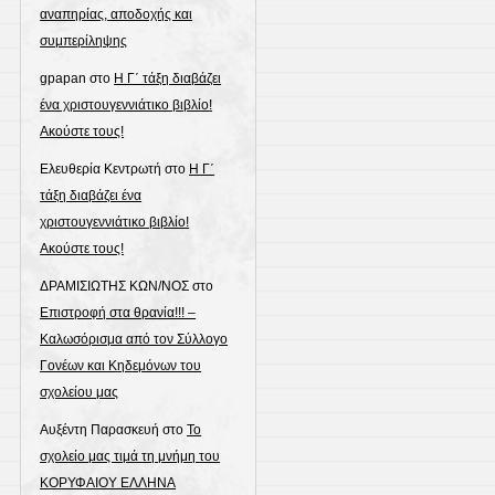
αναπηρίας, αποδοχής και
συμπερίληψης
gpapan
στο
Η Γ΄ τάξη διαβάζει
ένα χριστουγεννιάτικο βιβλίο!
Ακούστε τους!
Ελευθερία Κεντρωτή
στο
Η Γ΄
τάξη διαβάζει ένα
χριστουγεννιάτικο βιβλίο!
Ακούστε τους!
ΔΡΑΜΙΣΙΩΤΗΣ ΚΩΝ/ΝΟΣ
στο
Επιστροφή στα θρανία!!! –
Καλωσόρισμα από τον Σύλλογο
Γονέων και Κηδεμόνων του
σχολείου μας
Αυξέντη Παρασκευή
στο
Το
σχολείο μας τιμά τη μνήμη του
ΚΟΡΥΦΑΙΟΥ ΕΛΛΗΝΑ