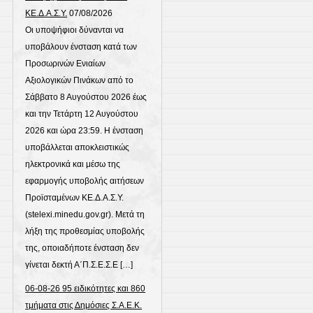
ΚΕ.Δ.Α.Σ.Υ.
07/08/2026
Οι υποψήφιοι δύνανται να
υποβάλουν ένσταση κατά των
Προσωρινών Ενιαίων
Αξιολογικών Πινάκων από το
Σάββατο 8 Αυγούστου 2026 έως
και την Τετάρτη 12 Αυγούστου
2026 και ώρα 23:59. Η ένσταση
υποβάλλεται αποκλειστικώς
ηλεκτρονικά και μέσω της
εφαρμογής υποβολής αιτήσεων
Προϊσταμένων ΚΕ.Δ.Α.Σ.Υ.
(stelexi.minedu.gov.gr). Μετά τη
λήξη της προθεσμίας υποβολής
της, οποιαδήποτε ένσταση δεν
γίνεται δεκτή Α΄Π.Σ.Ε.Σ.Ε […]
06-08-26 95 ειδικότητες και 860
τμήματα στις Δημόσιες Σ.Α.Ε.Κ.