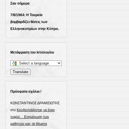
Σαν σήμερα
7/8/1964: Η Τουρκία
βομβαρδίζει θέσεις των
Ελληνοκυπρίων στην Κύπρο.
Μετάφραση του Ιστολογίου
Select
a
Translate
language
to
translate
Πρόσφατα σχόλια !
this
ΚΩΝΣΤΑΝΤΙΝΟΣ ΔΡΑΜΙΣΙΩΤΗΣ
page
στο
Κουβεντιάζοντας με έναν
τυφλό… Ενημέρωση των
μαθητών μας σε θέματα