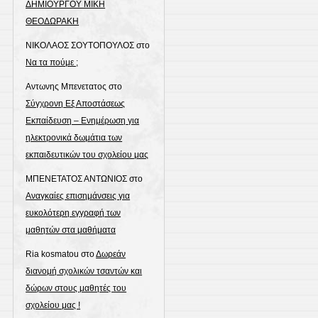
ΔΗΜΙΟΥΡΓΟΥ ΜΙΚΗ
ΘΕΟΔΩΡΑΚΗ
ΝΙΚΟΛΑΟΣ ΣΟΥΤΟΠΟΥΛΟΣ
στο
Να τα πούμε ;
Αντωνης Μπενετατος
στο
Σύγχρονη Εξ Αποστάσεως
Εκπαίδευση – Ενημέρωση για
ηλεκτρονικά δωμάτια των
εκπαιδευτικών του σχολείου μας
ΜΠΕΝΕΤΑΤΟΣ ΑΝΤΩΝΙΟΣ
στο
Αναγκαίες επισημάνσεις για
ευκολότερη εγγραφή των
μαθητών στα μαθήματα
Ria kosmatou
στο
Δωρεάν
διανομή σχολικών τσαντών και
δώρων στους μαθητές του
σχολείου μας !