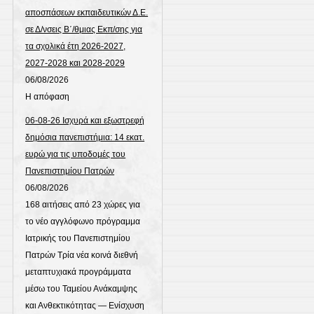
αποσπάσεων εκπαιδευτικών Δ.Ε.
σε Δ/νσεις Β΄/θμιας Εκπ/σης για
τα σχολικά έτη 2026-2027,
2027-2028 και 2028-2029
06/08/2026
Η απόφαση
06-08-26 Ισχυρά και εξωστρεφή
δημόσια πανεπιστήμια: 14 εκατ.
ευρώ για τις υποδομές του
Πανεπιστημίου Πατρών
06/08/2026
168 αιτήσεις από 23 χώρες για
το νέο αγγλόφωνο πρόγραμμα
Ιατρικής του Πανεπιστημίου
Πατρών Τρία νέα κοινά διεθνή
μεταπτυχιακά προγράμματα
μέσω του Ταμείου Ανάκαμψης
και Ανθεκτικότητας — Eνίσχυση