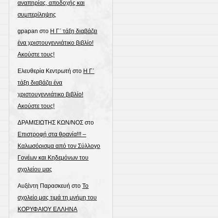
αναπηρίας, αποδοχής και
συμπερίληψης
gpapan
στο
Η Γ΄ τάξη διαβάζει
ένα χριστουγεννιάτικο βιβλίο!
Ακούστε τους!
Ελευθερία Κεντρωτή
στο
Η Γ΄
τάξη διαβάζει ένα
χριστουγεννιάτικο βιβλίο!
Ακούστε τους!
ΔΡΑΜΙΣΙΩΤΗΣ ΚΩΝ/ΝΟΣ
στο
Επιστροφή στα θρανία!!! –
Καλωσόρισμα από τον Σύλλογο
Γονέων και Κηδεμόνων του
σχολείου μας
Αυξέντη Παρασκευή
στο
Το
σχολείο μας τιμά τη μνήμη του
ΚΟΡΥΦΑΙΟΥ ΕΛΛΗΝΑ