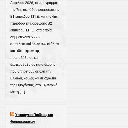
Απριλίου 2026, τα προγράμματα
της 7ης περιόδου επιμόρφωσης
Β1 επιπέδου Τ.Π.Ε. και της 4ης
περιόδου επιμόρφωσης Β2
επιπέδου Τ.Π.Ε., στα οποία
συμμετέχουν 5.775
εκπαιδευτικοί όλων των κλάδων
και ειδικοτήτων της
πρωτοβάθμιας και
δευτεροβάθμιας εκπαίδευσης
που υπηρετούν σε όλη την
Ελλάδα, καθώς και σε σχολεία
της Ομογένειας, στο Εξωτερικό.
Με τη […]
Υπουργείο Παιδείας και
Θρησκευμάτων