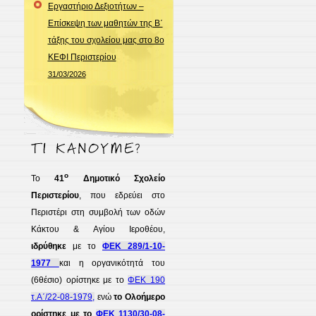
Εργαστήριο Δεξιοτήτων –
Επίσκεψη των μαθητών της Β΄
τάξης του σχολείου μας στο 8ο
ΚΕΦΙ Περιστερίου
31/03/2026
ο
Το
41
Δημοτικό Σχολείο
Περιστερίου
, που εδρεύει στο
Περιστέρι στη συμβολή των οδών
Κάκτου & Αγίου Ιεροθέου,
ιδρύθηκε
με το
ΦΕΚ 289/1-10-
1977
και η οργανικότητά του
(6θέσιο) ορίστηκε με το
ΦΕΚ 190
τ.Α΄/22-08-1979,
ενώ
το Ολοήμερο
ορίστηκε με το
ΦΕΚ 1130/30-08-