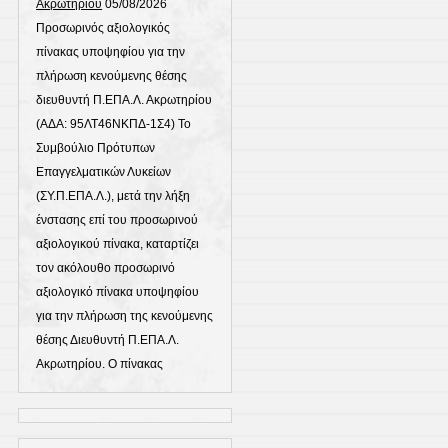
Ακρωτηρίου
05/08/2026
Προσωρινός αξιολογικός
πίνακας υποψηφίου για την
πλήρωση κενούμενης θέσης
διευθυντή Π.ΕΠΑ.Λ. Ακρωτηρίου
(ΑΔΑ: 95ΛΤ46ΝΚΠΔ-1Σ4) Το
Συμβούλιο Πρότυπων
Επαγγελματικών Λυκείων
(ΣΥ.Π.ΕΠΑ.Λ.), μετά την λήξη
ένστασης επί του προσωρινού
αξιολογικού πίνακα, καταρτίζει
τον ακόλουθο προσωρινό
αξιολογικό πίνακα υποψηφίου
για την πλήρωση της κενούμενης
θέσης Διευθυντή Π.ΕΠΑ.Λ.
Ακρωτηρίου. Ο πίνακας