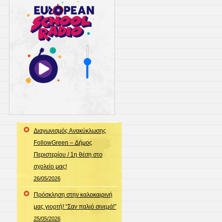
Διαγωνισμός Ανακύκλωσης
FollowGreen – Δήμος
Περιστερίου / 1η θέση στο
σχολείο μας!
26/05/2026
Πρόσκληση στην καλοκαιρινή
μας γιορτή! “Σαν παλιό σινεμά!”
25/05/2026