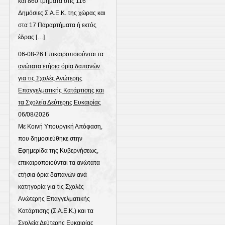
και 860 τμήματα στις 116
Δημόσιες Σ.Α.Ε.Κ. της χώρας και
στα 17 Παραρτήματα ή εκτός
έδρας […]
06-08-26 Επικαιροποιούνται τα
ανώτατα ετήσια όρια δαπανών
για τις Σχολές Ανώτερης
Επαγγελματικής Κατάρτισης και
τα Σχολεία Δεύτερης Ευκαιρίας
06/08/2026
Με Κοινή Υπουργική Απόφαση,
που δημοσιεύθηκε στην
Εφημερίδα της Κυβερνήσεως,
επικαιροποιούνται τα ανώτατα
ετήσια όρια δαπανών ανά
κατηγορία για τις Σχολές
Ανώτερης Επαγγελματικής
Κατάρτισης (Σ.Α.Ε.Κ.) και τα
Σχολεία Δεύτερης Ευκαιρίας