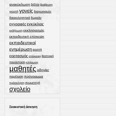
ανακύκλωση
βιβλία
βράβευση
γονείς
γιορτή
διαγωνισμός
δωρεάν
δικαιολογητικά
εγγραφές
εγκύκλιος
εκκλησιασμός
εκδήλωση
εκπαιδευτική επίσκεψη
εκπαιδευτικοί
ενημέρωση
εορτή
εορτασμός
θεατρική
επίσκεψη
παράσταση
κλήρωση
μαθητές
οδηγίες
πρόγραμμα
παρέλαση
συμμετοχή
πρόσκληση
σχολείο
Σκακιστική άσκηση