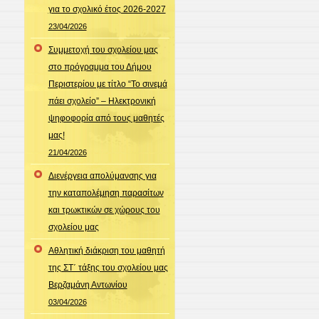
για το σχολικό έτος 2026-2027
23/04/2026
Συμμετοχή του σχολείου μας
στο πρόγραμμα του Δήμου
Περιστερίου με τίτλο “Το σινεμά
πάει σχολείο” – Ηλεκτρονική
ψηφοφορία από τους μαθητές
μας!
21/04/2026
Διενέργεια απολύμανσης για
την καταπολέμηση παρασίτων
και τρωκτικών σε χώρους του
σχολείου μας
Αθλητική διάκριση του μαθητή
της ΣΤ΄ τάξης του σχολείου μας
Βερζαμάνη Αντωνίου
03/04/2026