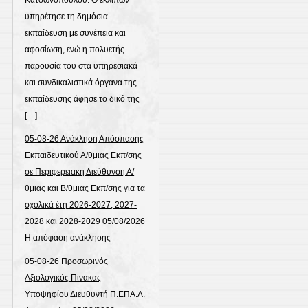
υπηρέτησε τη δημόσια
εκπαίδευση με συνέπεια και
αφοσίωση, ενώ η πολυετής
παρουσία του στα υπηρεσιακά
και συνδικαλιστικά όργανα της
εκπαίδευσης άφησε το δικό της
[…]
05-08-26 Ανάκληση Απόσπασης
Εκπαιδευτικού Α/θμιας Εκπ/σης
σε Περιφερειακή Διεύθυνση Α/
θμιας και Β/θμιας Εκπ/σης για τα
σχολικά έτη 2026-2027, 2027-
2028 και 2028-2029
05/08/2026
Η απόφαση ανάκλησης
05-08-26 Προσωρινός
Αξιολογικός Πίνακας
Υποψηφίου Διευθυντή Π.ΕΠΑ.Λ.