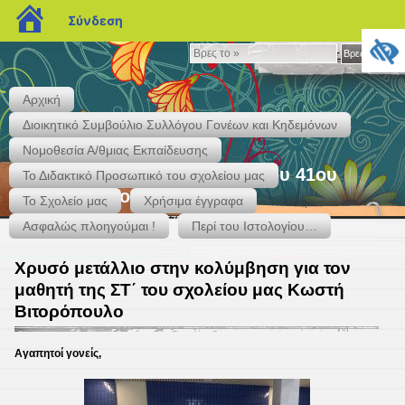
blogs.sch.gr
Σύνδεση
Βρες
Βρες το »
το
»
Αρχική
Διοικητικό Συμβούλιο Συλλόγου Γονέων και Κηδεμόνων
Νομοθεσία Α/θμιας Εκπαίδευσης
"Ιστολογείν" – Το Ιστολόγιο του 41ου
Το Διδακτικό Προσωπικό του σχολείου μας
Δημ. Σχολείου Περιστερίου
Το Σχολείο μας
Χρήσιμα έγγραφα
Κάκτου & Αγ. Ιεροθέου – Τηλ. 2105759937 – 2131301417
Ασφαλώς πλοηγούμαι !
Περί του Ιστολογίου…
Χρυσό μετάλλιο στην κολύμβηση για τον
μαθητή της ΣΤ΄ του σχολείου μας Κωστή
Βιτορόπουλο
Αγαπητοί γονείς,