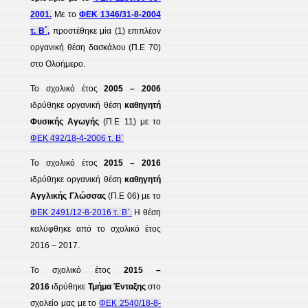
2001.
Με το
ΦΕΚ 1346/31-8-2004
τ. Β΄,
προστέθηκε μία (1) επιπλέον
οργανική θέση δασκάλου (Π.Ε 70)
στο Ολοήμερο.
Το σχολικό έτος
2005 – 2006
ιδρύθηκε οργανική θέση
καθηγητή
Φυσικής Αγωγής
(Π.Ε 11) με το
ΦΕΚ 492/18-4-2006 τ. Β΄
Το σχολικό έτος
2015 – 2016
ιδρύθηκε οργανική θέση
καθηγητή
Αγγλικής Γλώσσας
(Π.Ε 06) με το
ΦΕΚ 2491/12-8-2016 τ. Β΄.
Η θέση
καλύφθηκε από το σχολικό έτος
2016 – 2017.
Το σχολικό έτος
2015 –
2016
ιδρύθηκε
Τμήμα Ένταξης
στο
σχολείο μας με το
ΦΕΚ 2540/18-8-