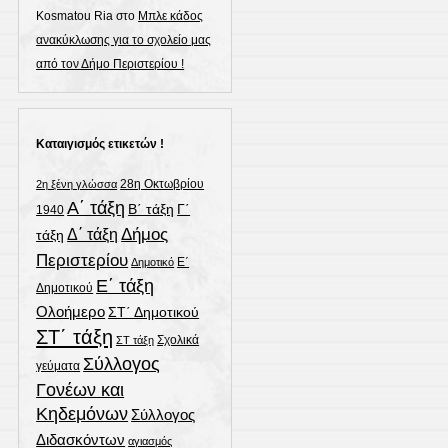
Kosmatou Ria
στο
Μπλε κάδος
ανακύκλωσης για το σχολείο μας
από τον Δήμο Περιστερίου !
Καταιγισμός ετικετών !
28η Οκτωβρίου
2η ξένη γλώσσα
Α΄ τάξη
Γ΄
Β΄ τάξη
1940
Δήμος
Δ΄ τάξη
τάξη
Περιστερίου
Ε΄
Δημοτικό
Ε΄ τάξη
Δημοτικού
Ολοήμερο
ΣΤ΄ Δημοτικού
ΣΤ΄ τάξη
Σχολικά
ΣΤ τάξη
Σύλλογος
γεύματα
Γονέων και
Κηδεμόνων
Σύλλογος
Διδασκόντων
αγιασμός