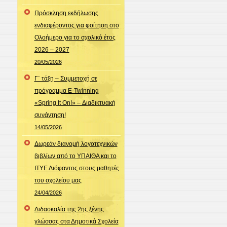
Πρόσκληση εκδήλωσης
ενδιαφέροντος για φοίτηση στο
Ολοήμερο για το σχολικό έτος
2026 – 2027
20/05/2026
Γ΄ τάξη – Συμμετοχή σε
πρόγραμμα E-Twinning
«Spring It On!» – Διαδικτυακή
συνάντηση!
14/05/2026
Δωρεάν διανομή λογοτεχνικών
βιβλίων από το ΥΠΑΙΘΑ και το
ΙΤΥΕ Διόφαντος στους μαθητές
του σχολείου μας
24/04/2026
Διδασκαλία της 2ης ξένης
γλώσσας στα Δημοτικά Σχολεία