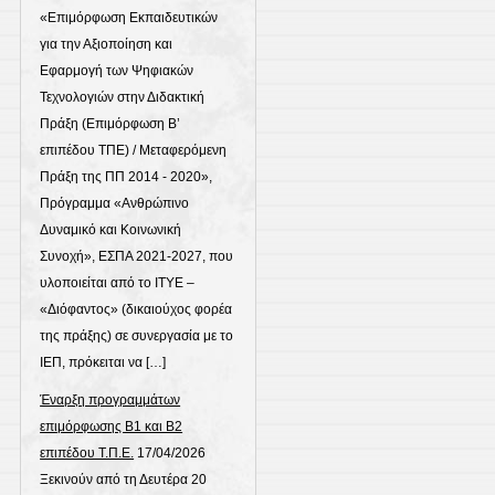
«Επιμόρφωση Εκπαιδευτικών
για την Αξιοποίηση και
Εφαρμογή των Ψηφιακών
Τεχνολογιών στην Διδακτική
Πράξη (Επιμόρφωση Β’
επιπέδου ΤΠΕ) / Μεταφερόμενη
Πράξη της ΠΠ 2014 - 2020»,
Πρόγραμμα «Ανθρώπινο
Δυναμικό και Κοινωνική
Συνοχή», ΕΣΠΑ 2021-2027, που
υλοποιείται από το ΙΤΥΕ –
«Διόφαντος» (δικαιούχος φορέα
της πράξης) σε συνεργασία με το
ΙΕΠ, πρόκειται να […]
Έναρξη προγραμμάτων
επιμόρφωσης Β1 και Β2
επιπέδου Τ.Π.Ε.
17/04/2026
Ξεκινούν από τη Δευτέρα 20