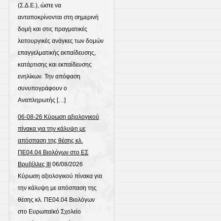
(Σ.Δ.Ε.), ώστε να
ανταποκρίνονται στη σημερινή
δομή και στις πραγματικές
λειτουργικές ανάγκες των δομών
επαγγελματικής εκπαίδευσης,
κατάρτισης και εκπαίδευσης
ενηλίκων. Την απόφαση
συνυπογράφουν ο
Αναπληρωτής […]
06-08-26 Κύρωση αξιολογικού
πίνακα για την κάλυψη με
απόσπαση της θέσης κλ.
ΠΕ04.04 Βιολόγων στο ΕΣ
Βρυξέλλες ΙΙΙ
06/08/2026
Κύρωση αξιολογικού πίνακα για
την κάλυψη με απόσπαση της
θέσης κλ. ΠΕ04.04 Βιολόγων
στο Ευρωπαϊκό Σχολείο