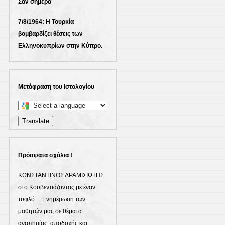
Σαν σήμερα
7/8/1964: Η Τουρκία
βομβαρδίζει θέσεις των
Ελληνοκυπρίων στην Κύπρο.
Μετάφραση του Ιστολογίου
Select
a
Translate
language
to
translate
Πρόσφατα σχόλια !
this
ΚΩΝΣΤΑΝΤΙΝΟΣ ΔΡΑΜΙΣΙΩΤΗΣ
page
στο
Κουβεντιάζοντας με έναν
τυφλό… Ενημέρωση των
μαθητών μας σε θέματα
αναπηρίας, αποδοχής και