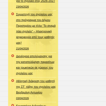
για το σχολικό έτος 2026-2027
23/04/2026
Συμμετοχή του σχολείου μας
στο πρόγραμμα του Δήμου
Περιστερίου με τίτλο “Το σινεμά
πάει σχολείο” – Ηλεκτρονική
ψηφοφορία από τους μαθητές
μας!
21/04/2026
Διενέργεια απολύμανσης για
την καταπολέμηση παρασίτων
και τρωκτικών σε χώρους του
σχολείου μας
Αθλητική διάκριση του μαθητή
της ΣΤ΄ τάξης του σχολείου μας
Βερζαμάνη Αντωνίου
03/04/2026