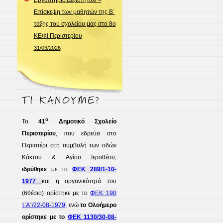
Εργαστήριο Δεξιοτήτων –
Επίσκεψη των μαθητών της Β΄
τάξης του σχολείου μας στο 8ο
ΚΕΦΙ Περιστερίου
31/03/2026
ο
Το
41
Δημοτικό Σχολείο
Περιστερίου
, που εδρεύει στο
Περιστέρι στη συμβολή των οδών
Κάκτου & Αγίου Ιεροθέου,
ιδρύθηκε
με το
ΦΕΚ 289/1-10-
1977
και η οργανικότητά του
(6θέσιο) ορίστηκε με το
ΦΕΚ 190
τ.Α΄/22-08-1979,
ενώ
το Ολοήμερο
ορίστηκε με το
ΦΕΚ 1130/30-08-