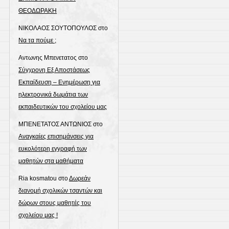
ΘΕΟΔΩΡΑΚΗ
ΝΙΚΟΛΑΟΣ ΣΟΥΤΟΠΟΥΛΟΣ
στο
Να τα πούμε ;
Αντωνης Μπενετατος
στο
Σύγχρονη Εξ Αποστάσεως
Εκπαίδευση – Ενημέρωση για
ηλεκτρονικά δωμάτια των
εκπαιδευτικών του σχολείου μας
ΜΠΕΝΕΤΑΤΟΣ ΑΝΤΩΝΙΟΣ
στο
Αναγκαίες επισημάνσεις για
ευκολότερη εγγραφή των
μαθητών στα μαθήματα
Ria kosmatou
στο
Δωρεάν
διανομή σχολικών τσαντών και
δώρων στους μαθητές του
σχολείου μας !