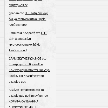
συμπερίληψης
gpapan
στο
Η Γ΄ τάξη διαβάζει
ένα χριστουγεννιάτικο βιβλίο!
Ακούστε τους!
Ελευθερία Κεντρωτή
στο
Η Γ΄
τάξη διαβάζει ένα
χριστουγεννιάτικο βιβλίο!
Ακούστε τους!
ΔΡΑΜΙΣΙΩΤΗΣ ΚΩΝ/ΝΟΣ
στο
Επιστροφή στα θρανία!!! –
Καλωσόρισμα από τον Σύλλογο
Γονέων και Κηδεμόνων του
σχολείου μας
Αυξέντη Παρασκευή
στο
Το
σχολείο μας τιμά τη μνήμη του
ΚΟΡΥΦΑΙΟΥ ΕΛΛΗΝΑ
ΔΗΜΙΟΥΡΓΟΥ ΜΙΚΗ