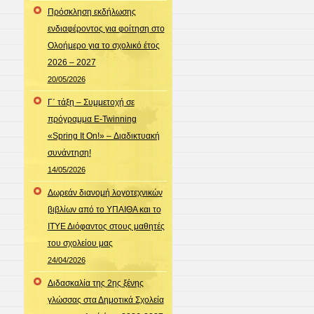
Πρόσκληση εκδήλωσης
ενδιαφέροντος για φοίτηση στο
Ολοήμερο για το σχολικό έτος
2026 – 2027
20/05/2026
Γ΄ τάξη – Συμμετοχή σε
πρόγραμμα E-Twinning
«Spring It On!» – Διαδικτυακή
συνάντηση!
14/05/2026
Δωρεάν διανομή λογοτεχνικών
βιβλίων από το ΥΠΑΙΘΑ και το
ΙΤΥΕ Διόφαντος στους μαθητές
του σχολείου μας
24/04/2026
Διδασκαλία της 2ης ξένης
γλώσσας στα Δημοτικά Σχολεία