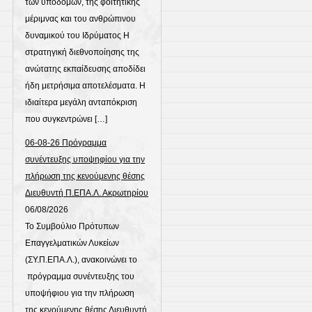
των υποδομών, της φοιτητικής
μέριμνας και του ανθρώπινου
δυναμικού του Ιδρύματος Η
στρατηγική διεθνοποίησης της
ανώτατης εκπαίδευσης αποδίδει
ήδη μετρήσιμα αποτελέσματα. Η
ιδιαίτερα μεγάλη ανταπόκριση
που συγκεντρώνει […]
06-08-26 Πρόγραμμα
συνέντευξης υποψηφίου για την
πλήρωση της κενούμενης θέσης
Διευθυντή Π.ΕΠΑ.Λ. Ακρωτηρίου
06/08/2026
Το Συμβούλιο Πρότυπων
Επαγγελματικών Λυκείων
(ΣΥ.Π.ΕΠΑ.Λ.), ανακοινώνει το
πρόγραμμα συνέντευξης του
υποψήφιου για την πλήρωση
της κενούμενης θέσης Διευθυντή