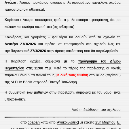
Αγόρια :
Άσπρο πουκάμισο, σκούρο μπλε υφασμάτινο παντελόνι, σκούρα
παπούτσια (όχι αθλητικά).
Κορίτσια :
Άσπρο πουκάμισο, φούστα μπλε σκούρα υφασμάτινη, άσπρο
καλσόν και σκούρα παπούτσια (όχι αθλητικά).
Κονκάρδες, και γραβάτες – φουλάρια θα δοθούν από το σχολείο τη
Δευτέρα 23/3/2026
και πρέπει να επιστραφούν στο σχολείο έως και
την
Παρασκευή 27/3/2026
στην άριστη κατάσταση που θα παραληφθούν.
Η παρέλαση αρχίζει, σύμφωνα με το
πρόγραμμα του Δήμου
Περιστερίου
στις 11:00 π.μ.
Μετά το πέρας της παρέλασης οι γονείς
παραλαμβάνουν τα παιδιά τους
με δική τους ευθύνη
στο ύψος (περίπου)
της ALPHA BANK στην οδό Παναγή Τσαλδάρη.
Η συμμετοχή των μαθητών στην παρέλαση, σύμφωνα με τον νόμο, είναι
υποχρεωτική.
Από τη διεύθυνση του σχολείου
από
gpapan
κάτω από:
Ανακοινώσεις
| με ετικέτα
25η Μαρτίου
,
Ε΄