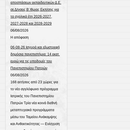
αποσπάσεων εκπαιδευτικών Δ.Ε.
σε Δ/νσεις Β΄/θμιας Εκπ/σης για
τα σχολικά έτη 2026-2027,
2027-2028 και 2028-2029
06/08/2026
Η απόφαση
06-08-26 Ισχυρά και εξωστρεφή
δημόσια πανεπιστήμια: 14 εκατ.
ευρώ για τις υποδομές του
Πανεπιστημίου Πατρών
06/08/2026
168 αιτήσεις από 23 χώρες για
το νέο αγγλόφωνο πρόγραμμα
Ιατρικής του Πανεπιστημίου
Πατρών Τρία νέα κοινά διεθνή
μεταπτυχιακά προγράμματα
μέσω του Ταμείου Ανάκαμψης
και Ανθεκτικότητας — Eνίσχυση