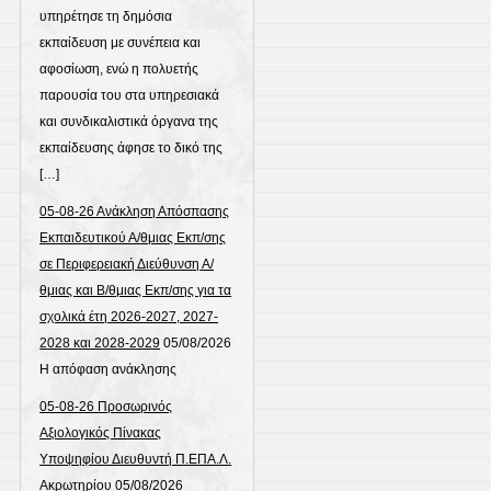
υπηρέτησε τη δημόσια
εκπαίδευση με συνέπεια και
αφοσίωση, ενώ η πολυετής
παρουσία του στα υπηρεσιακά
και συνδικαλιστικά όργανα της
εκπαίδευσης άφησε το δικό της
[…]
05-08-26 Ανάκληση Απόσπασης
Εκπαιδευτικού Α/θμιας Εκπ/σης
σε Περιφερειακή Διεύθυνση Α/
θμιας και Β/θμιας Εκπ/σης για τα
σχολικά έτη 2026-2027, 2027-
2028 και 2028-2029
05/08/2026
Η απόφαση ανάκλησης
05-08-26 Προσωρινός
Αξιολογικός Πίνακας
Υποψηφίου Διευθυντή Π.ΕΠΑ.Λ.
Ακρωτηρίου
05/08/2026