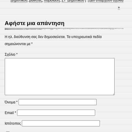
Δημοτικού
,
μαθητές
,
παρέλαση
,
ΣΤ΄ Δημοτικού
| |
Δεν υπάρχουν σχόλια
»
Αφήστε μια απάντηση
Η ηλ. διεύθυνση σας δεν δημοσιεύεται.
Τα υποχρεωτικά πεδία
σημειώνονται με
*
Σχόλιο
*
Όνομα
*
Email
*
Ιστότοπος