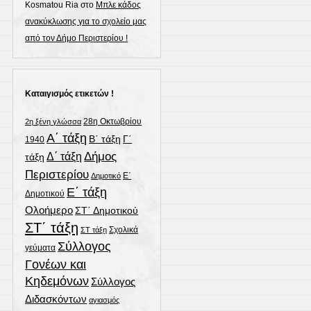
Kosmatou Ria
στο
Μπλε κάδος
ανακύκλωσης για το σχολείο μας
από τον Δήμο Περιστερίου !
Καταιγισμός ετικετών !
28η Οκτωβρίου
2η ξένη γλώσσα
Α΄ τάξη
Γ΄
Β΄ τάξη
1940
Δήμος
Δ΄ τάξη
τάξη
Περιστερίου
Ε΄
Δημοτικό
Ε΄ τάξη
Δημοτικού
Ολοήμερο
ΣΤ΄ Δημοτικού
ΣΤ΄ τάξη
Σχολικά
ΣΤ τάξη
Σύλλογος
γεύματα
Γονέων και
Κηδεμόνων
Σύλλογος
Διδασκόντων
αγιασμός