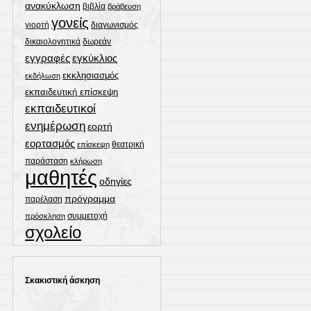
ανακύκλωση
βιβλία
βράβευση
γονείς
γιορτή
διαγωνισμός
δωρεάν
δικαιολογητικά
εγγραφές
εγκύκλιος
εκκλησιασμός
εκδήλωση
εκπαιδευτική επίσκεψη
εκπαιδευτικοί
ενημέρωση
εορτή
εορτασμός
θεατρική
επίσκεψη
παράσταση
κλήρωση
μαθητές
οδηγίες
πρόγραμμα
παρέλαση
συμμετοχή
πρόσκληση
σχολείο
Σκακιστική άσκηση