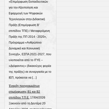
«Επιμόρφωση Εκπαιδευτικών
για την Αξιοποίηση και
Εφαρμογή των Ψηφιακών
Τεχνολογιών στην Διδακτική
Πράξη (Επιμόρφωση Β’
επιπέδου ΤΠΕ) / Μεταφερόμενη
Πράξη της ΠΠ 2014 - 2020»,
Πρόγραμμα «Ανθρώπινο
Δυναμικό και Κοινωνική
Συνοχή», ΕΣΠΑ 2021-2027, που
υλοποιείται από το ΙΤΥΕ –
«Διόφαντος» (δικαιούχος φορέα
της πράξης) σε συνεργασία με το
ΙΕΠ, πρόκειται να […]
Έναρξη προγραμμάτων
επιμόρφωσης Β1 και Β2
επιπέδου Τ.Π.Ε.
17/04/2026
Ξεκινούν από τη Δευτέρα 20