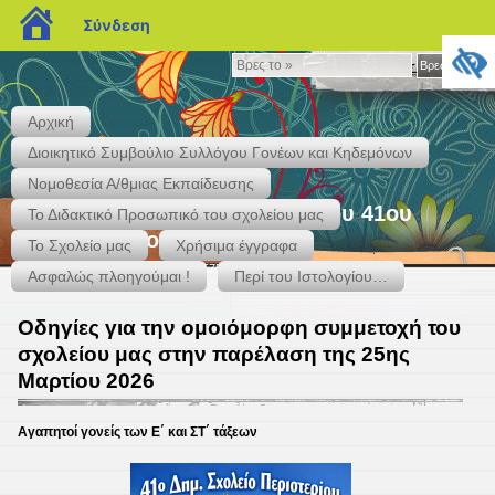
blogs.sch.gr
Σύνδεση
Βρες
Βρες το »
το
»
Αρχική
Διοικητικό Συμβούλιο Συλλόγου Γονέων και Κηδεμόνων
Νομοθεσία Α/θμιας Εκπαίδευσης
"Ιστολογείν" – Το Ιστολόγιο του 41ου
Το Διδακτικό Προσωπικό του σχολείου μας
Δημ. Σχολείου Περιστερίου
Το Σχολείο μας
Χρήσιμα έγγραφα
Κάκτου & Αγ. Ιεροθέου – Τηλ. 2105759937 – 2131301417
Ασφαλώς πλοηγούμαι !
Περί του Ιστολογίου…
Οδηγίες για την ομοιόμορφη συμμετοχή του
σχολείου μας στην παρέλαση της 25ης
Μαρτίου 2026
Αγαπητοί γονείς των Ε΄ και ΣΤ΄ τάξεων