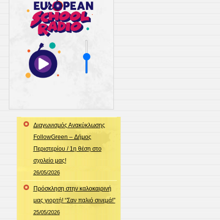
Διαγωνισμός Ανακύκλωσης
FollowGreen – Δήμος
Περιστερίου / 1η θέση στο
σχολείο μας!
26/05/2026
Πρόσκληση στην καλοκαιρινή
μας γιορτή! “Σαν παλιό σινεμά!”
25/05/2026