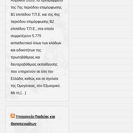
Απριλίου 2026, τα προγράμματα
της 7ης περιόδου επιμόρφωσης
Β1 επιπέδου Τ.Π.Ε. και της 4ης
περιόδου επιμόρφωσης Β2
επιπέδου Τ.Π.Ε., στα οποία
συμμετέχουν 5.775
εκπαιδευτικοί όλων των κλάδων
και ειδικοτήτων της
πρωτοβάθμιας και
δευτεροβάθμιας εκπαίδευσης
που υπηρετούν σε όλη την
Ελλάδα, καθώς και σε σχολεία
της Ομογένειας, στο Εξωτερικό.
Με τη […]
Υπουργείο Παιδείας και
Θρησκευμάτων