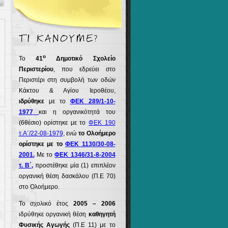
ο
Το
41
Δημοτικό Σχολείο
Περιστερίου
, που εδρεύει στο
Περιστέρι στη συμβολή των οδών
Κάκτου & Αγίου Ιεροθέου,
ιδρύθηκε
με το
ΦΕΚ 289/1-10-
1977
και η οργανικότητά του
(6θέσιο) ορίστηκε με το
ΦΕΚ 190
τ.Α΄/22-08-1979,
ενώ
το Ολοήμερο
ορίστηκε με το
ΦΕΚ 1130/30-08-
2001.
Με το
ΦΕΚ 1346/31-8-2004
τ. Β΄,
προστέθηκε μία (1) επιπλέον
οργανική θέση δασκάλου (Π.Ε 70)
στο Ολοήμερο.
Το σχολικό έτος
2005 – 2006
ιδρύθηκε οργανική θέση
καθηγητή
Φυσικής Αγωγής
(Π.Ε 11) με το