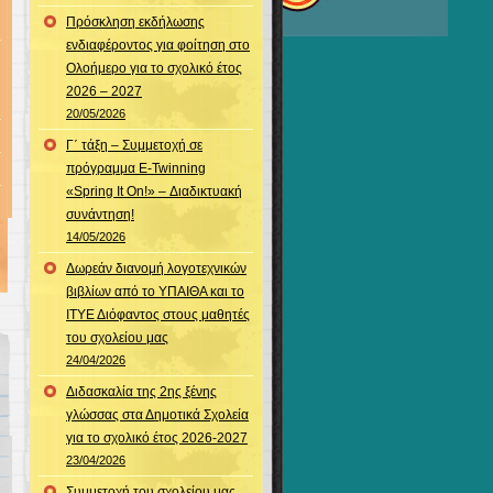
Πρόσκληση εκδήλωσης
ενδιαφέροντος για φοίτηση στο
Ολοήμερο για το σχολικό έτος
2026 – 2027
20/05/2026
Γ΄ τάξη – Συμμετοχή σε
πρόγραμμα E-Twinning
«Spring It On!» – Διαδικτυακή
συνάντηση!
14/05/2026
Δωρεάν διανομή λογοτεχνικών
βιβλίων από το ΥΠΑΙΘΑ και το
ΙΤΥΕ Διόφαντος στους μαθητές
του σχολείου μας
24/04/2026
Διδασκαλία της 2ης ξένης
γλώσσας στα Δημοτικά Σχολεία
για το σχολικό έτος 2026-2027
23/04/2026
Συμμετοχή του σχολείου μας