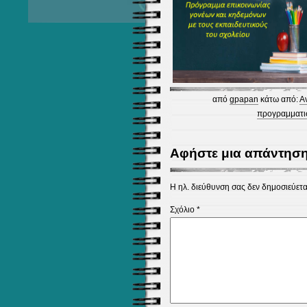
από
gpapan
κάτω από:
Α
προγραμματι
Αφήστε μια απάντησ
Η ηλ. διεύθυνση σας δεν δημοσιεύετα
Σχόλιο
*