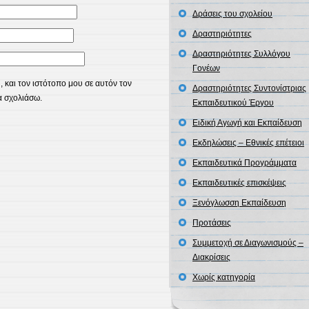
Δράσεις του σχολείου
Δραστηριότητες
Δραστηριότητες Συλλόγου
Γονέων
 και τον ιστότοπο μου σε αυτόν τον
Δραστηριότητες Συντονίστριας
α σχολιάσω.
Εκπαιδευτικού Έργου
Ειδική Αγωγή και Εκπαίδευση
Εκδηλώσεις – Εθνικές επέτειοι
Εκπαιδευτικά Προγράμματα
Εκπαιδευτικές επισκέψεις
Ξενόγλωσση Εκπαίδευση
Προτάσεις
Συμμετοχή σε Διαγωνισμούς –
Διακρίσεις
Χωρίς κατηγορία