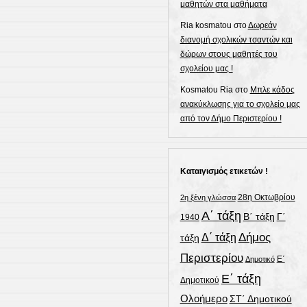
μαθητών στα μαθήματα
Ria kosmatou
στο
Δωρεάν
διανομή σχολικών τσαντών και
δώρων στους μαθητές του
σχολείου μας !
Kosmatou Ria
στο
Μπλε κάδος
ανακύκλωσης για το σχολείο μας
από τον Δήμο Περιστερίου !
Καταιγισμός ετικετών !
28η Οκτωβρίου
2η ξένη γλώσσα
Α΄ τάξη
Γ΄
Β΄ τάξη
1940
Δήμος
Δ΄ τάξη
τάξη
Περιστερίου
Ε΄
Δημοτικό
Ε΄ τάξη
Δημοτικού
Ολοήμερο
ΣΤ΄ Δημοτικού