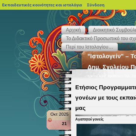
blogs.sch.gr
Εκπαιδευτικές κοινότητες και ιστολόγια
Σύνδεση
Αρχική
Διοικητικό Συμβού
Το Διδακτικό Προσωπικό του σχ
Περί του Ιστολογίου…
"Ιστολογείν" – Τ
Δημ. Σχολείου Π
Κάκτου & Αγ. Ιεροθέου – Τηλ. 2
Ετήσιος Προγραμματι
γονέων με τους εκπαι
μας
Οκτ 2025
Αγαπητοί γονείς
21