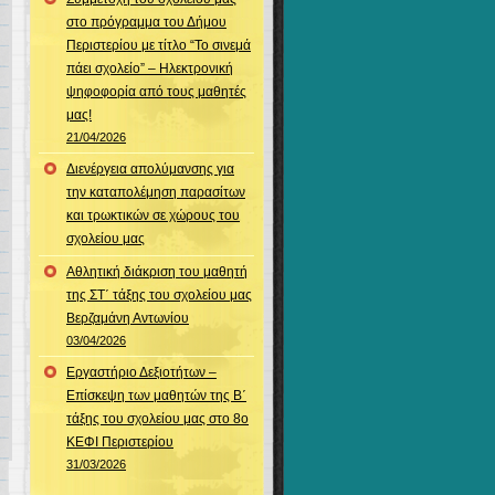
στο πρόγραμμα του Δήμου
Περιστερίου με τίτλο “Το σινεμά
πάει σχολείο” – Ηλεκτρονική
ψηφοφορία από τους μαθητές
μας!
21/04/2026
Διενέργεια απολύμανσης για
την καταπολέμηση παρασίτων
και τρωκτικών σε χώρους του
σχολείου μας
Αθλητική διάκριση του μαθητή
της ΣΤ΄ τάξης του σχολείου μας
Βερζαμάνη Αντωνίου
03/04/2026
Εργαστήριο Δεξιοτήτων –
Επίσκεψη των μαθητών της Β΄
τάξης του σχολείου μας στο 8ο
ΚΕΦΙ Περιστερίου
31/03/2026