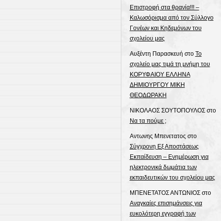
Επιστροφή στα θρανία!!! –
Καλωσόρισμα από τον Σύλλογο
Γονέων και Κηδεμόνων του
σχολείου μας
Αυξέντη Παρασκευή
στο
Το
σχολείο μας τιμά τη μνήμη του
ΚΟΡΥΦΑΙΟΥ ΕΛΛΗΝΑ
ΔΗΜΙΟΥΡΓΟΥ ΜΙΚΗ
ΘΕΟΔΩΡΑΚΗ
ΝΙΚΟΛΑΟΣ ΣΟΥΤΟΠΟΥΛΟΣ
στο
Να τα πούμε ;
Αντωνης Μπενετατος
στο
Σύγχρονη Εξ Αποστάσεως
Εκπαίδευση – Ενημέρωση για
ηλεκτρονικά δωμάτια των
εκπαιδευτικών του σχολείου μας
ΜΠΕΝΕΤΑΤΟΣ ΑΝΤΩΝΙΟΣ
στο
Αναγκαίες επισημάνσεις για
ευκολότερη εγγραφή των