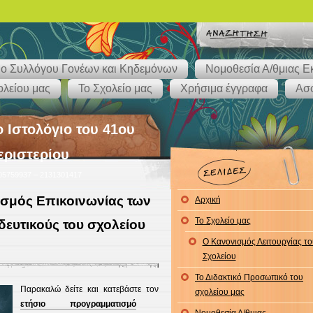
λιο Συλλόγου Γονέων και Κηδεμόνων
Νομοθεσία Α/θμιας Ε
ολείου μας
Το Σχολείο μας
Χρήσιμα έγγραφα
Ασφ
ο Ιστολόγιο του 41ου
εριστερίου
105759937 – 2131301417
σμός Επικοινωνίας των
Αρχική
Το Σχολείο μας
δευτικούς του σχολείου
Ο Κανονισμός Λειτουργίας το
Σχολείου
Το Διδακτικό Προσωπικό του
Παρακαλώ δείτε και κατεβάστε τον
σχολείου μας
ετήσιο προγραμματισμό