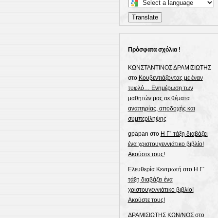
Select
a
Translate
language
to
translate
Πρόσφατα σχόλια !
this
page
ΚΩΝΣΤΑΝΤΙΝΟΣ ΔΡΑΜΙΣΙΩΤΗΣ
στο
Κουβεντιάζοντας με έναν
τυφλό… Ενημέρωση των
μαθητών μας σε θέματα
αναπηρίας, αποδοχής και
συμπερίληψης
gpapan
στο
Η Γ΄ τάξη διαβάζει
ένα χριστουγεννιάτικο βιβλίο!
Ακούστε τους!
Ελευθερία Κεντρωτή
στο
Η Γ΄
τάξη διαβάζει ένα
χριστουγεννιάτικο βιβλίο!
Ακούστε τους!
ΔΡΑΜΙΣΙΩΤΗΣ ΚΩΝ/ΝΟΣ
στο