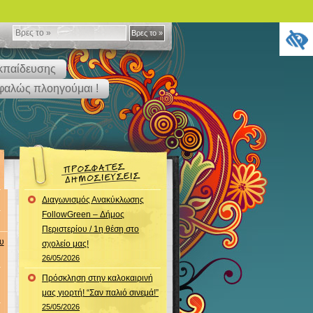
Βρες
Βρες το »
το
κπαίδευσης
»
αλώς πλοηγούμαι !
Διαγωνισμός Ανακύκλωσης
FollowGreen – Δήμος
Περιστερίου / 1η θέση στο
υ
σχολείο μας!
26/05/2026
Πρόσκληση στην καλοκαιρινή
μας γιορτή! “Σαν παλιό σινεμά!”
25/05/2026