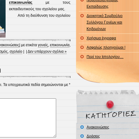
Νομοθεσία Α/θμιας
επικοινωνίας
με τους
Εκπαίδευσης
εκπαιδευτικούς του σχολείου μας.
Από τη διεύθυνση του σχολείου
Διοικητικό Συμβούλιο
Συλλόγου Γονέων και
Κηδεμόνων
Χρήσιμα έγγραφα
νακοινώσεις
| με ετικέτα
γονείς
,
επικοινωνία
,
Ασφαλώς πλοηγούμαι !
σμός
,
σχολείο
| |
Δεν υπάρχουν σχόλια »
Περί του Ιστολογίου…
η
ι.
Τα υποχρεωτικά πεδία σημειώνονται με
*
Ανακοινώσεις
Δράσεις