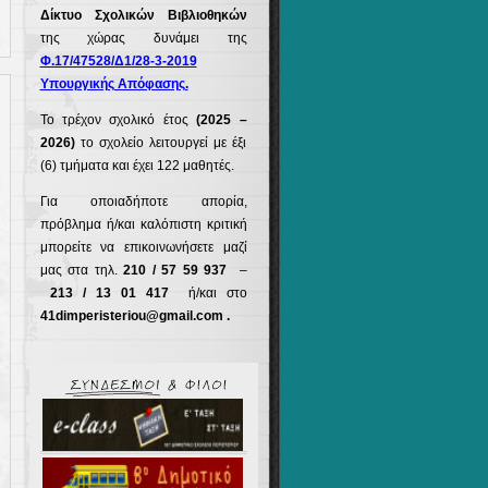
Δίκτυο Σχολικών Βιβλιοθηκών
της χώρας δυνάμει της
Φ.17/47528/Δ1/28-3-2019
Υπουργικής Απόφασης.
Το τρέχον σχολικό έτος
(2025 –
2026)
το σχολείο λειτουργεί με έξι
(6) τμήματα και έχει 122 μαθητές.
Για οποιαδήποτε απορία,
πρόβλημα ή/και καλόπιστη κριτική
μπορείτε να επικοινωνήσετε μαζί
μας στα τηλ.
210 / 57 59 937
–
213 / 13 01 417
ή/και στο
41dimperisteriou@gmail.com .