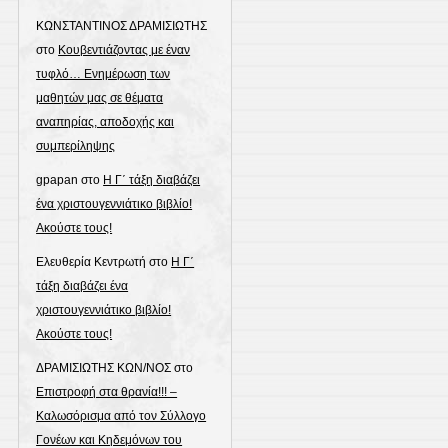
this
ΚΩΝΣΤΑΝΤΙΝΟΣ ΔΡΑΜΙΣΙΩΤΗΣ
page
στο
Κουβεντιάζοντας με έναν
τυφλό… Ενημέρωση των
μαθητών μας σε θέματα
αναπηρίας, αποδοχής και
συμπερίληψης
gpapan
στο
Η Γ΄ τάξη διαβάζει
ένα χριστουγεννιάτικο βιβλίο!
Ακούστε τους!
Ελευθερία Κεντρωτή
στο
Η Γ΄
τάξη διαβάζει ένα
χριστουγεννιάτικο βιβλίο!
Ακούστε τους!
ΔΡΑΜΙΣΙΩΤΗΣ ΚΩΝ/ΝΟΣ
στο
Επιστροφή στα θρανία!!! –
Καλωσόρισμα από τον Σύλλογο
Γονέων και Κηδεμόνων του