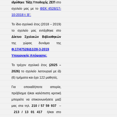
ιδρύθηκε Τάξη Υποδοχής ΖΕΠ
στο
σχολείο μας με το
ΦΕΚ 4528/17-
10-2018 τ. Β΄.
Το ίδιο σχολικό έτος (2018 – 2019)
το σχολείο μας εντάχθηκε στο
Δίκτυο Σχολικών Βιβλιοθηκών
της χώρας δυνάμει της
Φ.17/47528/Δ1/28-3-2019
Υπουργικής Απόφασης.
Το τρέχον σχολικό έτος
(2025 –
2026)
το σχολείο λειτουργεί με έξι
(6) τμήματα και έχει 122 μαθητές.
Για οποιαδήποτε απορία,
πρόβλημα ή/και καλόπιστη κριτική
μπορείτε να επικοινωνήσετε μαζί
μας στα τηλ.
210 / 57 59 937
–
213 / 13 01 417
ή/και στο