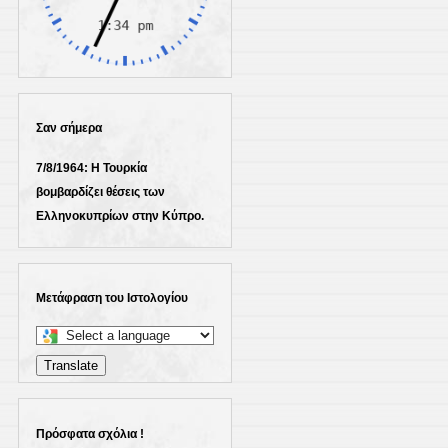
Σαν σήμερα
7/8/1964: Η Τουρκία
βομβαρδίζει θέσεις των
Ελληνοκυπρίων στην Κύπρο.
Μετάφραση του Ιστολογίου
Select
a
Translate
language
to
translate
Πρόσφατα σχόλια !