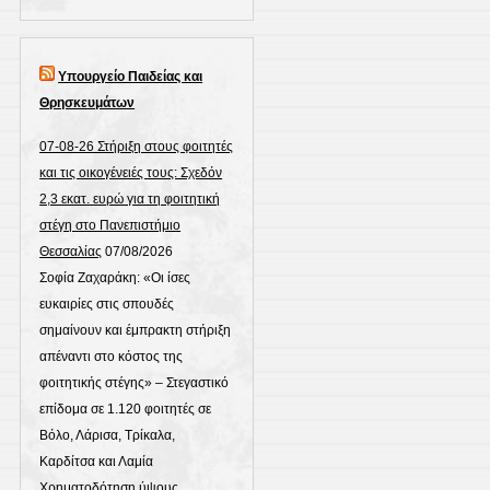
Υπουργείο Παιδείας και
Θρησκευμάτων
07-08-26 Στήριξη στους φοιτητές
και τις οικογένειές τους: Σχεδόν
2,3 εκατ. ευρώ για τη φοιτητική
στέγη στο Πανεπιστήμιο
Θεσσαλίας
07/08/2026
Σοφία Ζαχαράκη: «Οι ίσες
ευκαιρίες στις σπουδές
σημαίνουν και έμπρακτη στήριξη
απέναντι στο κόστος της
φοιτητικής στέγης» – Στεγαστικό
επίδομα σε 1.120 φοιτητές σε
Βόλο, Λάρισα, Τρίκαλα,
Καρδίτσα και Λαμία
Χρηματοδότηση ύψους