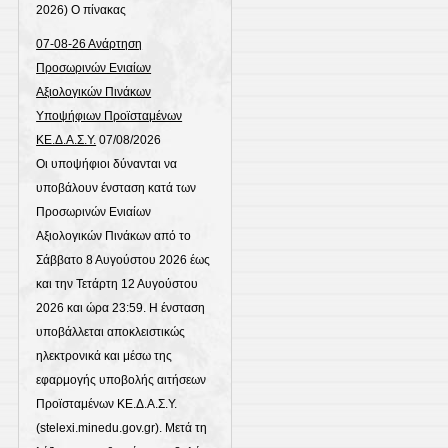
2026) Ο πίνακας
07-08-26 Ανάρτηση
Προσωρινών Ενιαίων
Αξιολογικών Πινάκων
Υποψήφιων Προϊσταμένων
ΚΕ.Δ.Α.Σ.Υ.
07/08/2026
Οι υποψήφιοι δύνανται να
υποβάλουν ένσταση κατά των
Προσωρινών Ενιαίων
Αξιολογικών Πινάκων από το
Σάββατο 8 Αυγούστου 2026 έως
και την Τετάρτη 12 Αυγούστου
2026 και ώρα 23:59. Η ένσταση
υποβάλλεται αποκλειστικώς
ηλεκτρονικά και μέσω της
εφαρμογής υποβολής αιτήσεων
Προϊσταμένων ΚΕ.Δ.Α.Σ.Υ.
(stelexi.minedu.gov.gr). Μετά τη