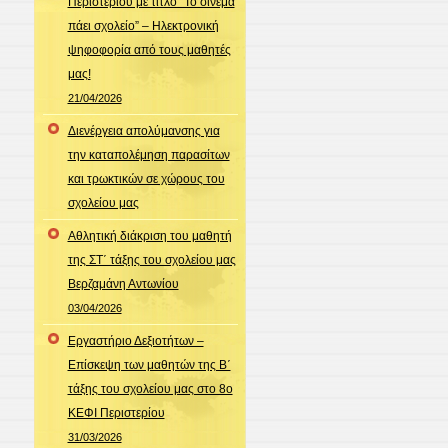
Περιστερίου με τίτλο “Το σινεμά
πάει σχολείο” – Ηλεκτρονική
ψηφοφορία από τους μαθητές
μας!
21/04/2026
Διενέργεια απολύμανσης για
την καταπολέμηση παρασίτων
και τρωκτικών σε χώρους του
σχολείου μας
Αθλητική διάκριση του μαθητή
της ΣΤ΄ τάξης του σχολείου μας
Βερζαμάνη Αντωνίου
03/04/2026
Εργαστήριο Δεξιοτήτων –
Επίσκεψη των μαθητών της Β΄
τάξης του σχολείου μας στο 8ο
ΚΕΦΙ Περιστερίου
31/03/2026