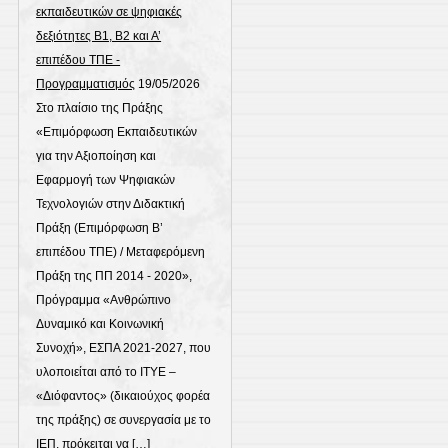
εκπαιδευτικών σε ψηφιακές
δεξιότητες Β1, Β2 και Α’
επιπέδου ΤΠΕ -
Προγραμματισμός
19/05/2026
Στο πλαίσιο της Πράξης
«Επιμόρφωση Εκπαιδευτικών
για την Αξιοποίηση και
Εφαρμογή των Ψηφιακών
Τεχνολογιών στην Διδακτική
Πράξη (Επιμόρφωση Β’
επιπέδου ΤΠΕ) / Μεταφερόμενη
Πράξη της ΠΠ 2014 - 2020»,
Πρόγραμμα «Ανθρώπινο
Δυναμικό και Κοινωνική
Συνοχή», ΕΣΠΑ 2021-2027, που
υλοποιείται από το ΙΤΥΕ –
«Διόφαντος» (δικαιούχος φορέα
της πράξης) σε συνεργασία με το
ΙΕΠ, πρόκειται να […]