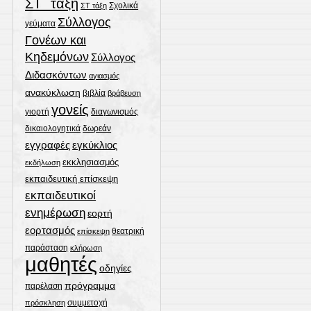
ΣΤ΄ τάξη
Σχολικά
ΣΤ τάξη
Σύλλογος
γεύματα
Γονέων και
Κηδεμόνων
Σύλλογος
Διδασκόντων
αγιασμός
ανακύκλωση
βιβλία
βράβευση
γονείς
γιορτή
διαγωνισμός
δωρεάν
δικαιολογητικά
εγγραφές
εγκύκλιος
εκκλησιασμός
εκδήλωση
εκπαιδευτική επίσκεψη
εκπαιδευτικοί
ενημέρωση
εορτή
εορτασμός
θεατρική
επίσκεψη
παράσταση
κλήρωση
μαθητές
οδηγίες
πρόγραμμα
παρέλαση
συμμετοχή
πρόσκληση