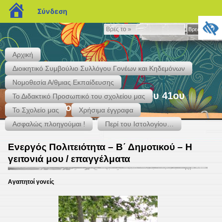
blogs.sch.gr
Σύνδεση
Βρες
Βρες το »
το
»
Αρχική
Διοικητικό Συμβούλιο Συλλόγου Γονέων και Κηδεμόνων
Νομοθεσία Α/θμιας Εκπαίδευσης
"Ιστολογείν" – Το Ιστολόγιο του 41ου
Το Διδακτικό Προσωπικό του σχολείου μας
Δημ. Σχολείου Περιστερίου
Το Σχολείο μας
Χρήσιμα έγγραφα
Κάκτου & Αγ. Ιεροθέου – Τηλ. 2105759937 – 2131301417
Ασφαλώς πλοηγούμαι !
Περί του Ιστολογίου…
Ενεργός Πολιτειότητα – Β΄ Δημοτικού – Η
γειτονιά μου / επαγγέλματα
Αγαπητοί γονείς