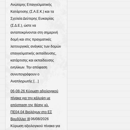
Ανώτερης Επαγγελματικής
Κατάρτισης (Σ.Α.Ε.Κ.) και τα
Σχολεία Δεύτερης Ευκαιρίας
(Σ.Δ.Ε.), ώστε να
ανταποκρίνονται στη σημερινή
δομή και στις πραγματικές
λειτουργικές ανάγκες των δομών
επαγγελματικής εκπαίδευσης,
κατάρτισης και εκπαίδευσης
ενηλίκων. Την απόφαση
συνυπογράφουν ο
Αναπληρωτής […]
06-08-26 Κύρωση αξιολογικού
πίνακα για την κάλυψη με
απόσπαση της θέσης κλ.
ΠΕ04.04 Βιολόγων στο ΕΣ
Βρυξέλλες ΙΙΙ
06/08/2026
Κύρωση αξιολογικού πίνακα για