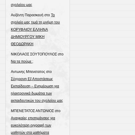
σχολείου μας
Αυξέντη Παρασκευή
στο
Το
σχολείο μας τιμά τη μνήμη του
ΚΟΡΥΦΑΙΟΥ ΕΛΛΗΝΑ
ΔΗΜΙΟΥΡΓΟΥ ΜΙΚΗ
ΘΕΟΔΩΡΑΚΗ
ΝΙΚΟΛΑΟΣ ΣΟΥΤΟΠΟΥΛΟΣ
στο
Να τα πούμε ;
Αντωνης Μπενετατος
στο
Σύγχρονη Εξ Αποστάσεως
Εκπαίδευση – Ενημέρωση για
ηλεκτρονικά δωμάτια των
εκπαιδευτικών του σχολείου μας
ΜΠΕΝΕΤΑΤΟΣ ΑΝΤΩΝΙΟΣ
στο
Αναγκαίες επισημάνσεις για
ευκολότερη εγγραφή των
μαθητών στα μαθήματα