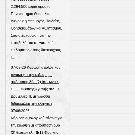
2.294.500 ευρώ προς το
Πανεπιστήμιο Θεσσαλίας
ενέκρινε η Υπουργός Παιδείας,
Θρησκευμάτων και Αθλητισμού,
Σοφία Ζαχαράκη, για την
καταβολή του στεγαστικού
επιδόματος στους δικαιούχους
[…]
07-08-26 Κύρωση αξιολογικού
πίνακα για την κάλυψη με
απόσπαση δύο (2) θέσεων κλ.
ΠΕ11 Φυσικής Αγωγής στο ΕΣ
Βρυξέλλες ΙΙΙ, με γλώσσα
διδασκαλίας την ελληνική
07/08/2026
Κύρωση αξιολογικού πίνακα για
την κάλυψη με απόσπαση δύο
(2) θέσεων κλ. ΠΕ11 Φυσικής