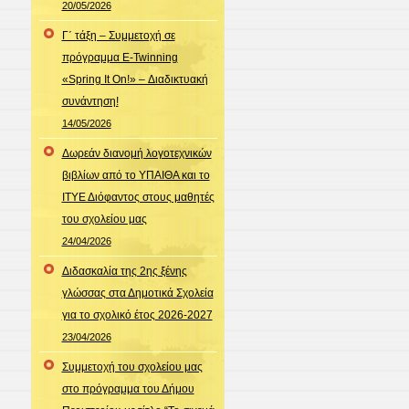
20/05/2026
Γ΄ τάξη – Συμμετοχή σε
πρόγραμμα E-Twinning
«Spring It On!» – Διαδικτυακή
συνάντηση!
14/05/2026
Δωρεάν διανομή λογοτεχνικών
βιβλίων από το ΥΠΑΙΘΑ και το
ΙΤΥΕ Διόφαντος στους μαθητές
του σχολείου μας
24/04/2026
Διδασκαλία της 2ης ξένης
γλώσσας στα Δημοτικά Σχολεία
για το σχολικό έτος 2026-2027
23/04/2026
Συμμετοχή του σχολείου μας
στο πρόγραμμα του Δήμου