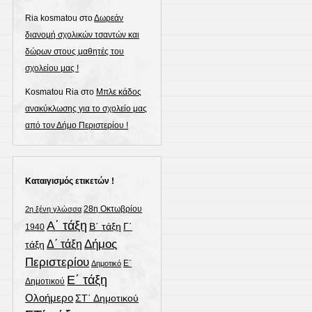
Ria kosmatou
στο
Δωρεάν
διανομή σχολικών τσαντών και
δώρων στους μαθητές του
σχολείου μας !
Kosmatou Ria
στο
Μπλε κάδος
ανακύκλωσης για το σχολείο μας
από τον Δήμο Περιστερίου !
Καταιγισμός ετικετών !
28η Οκτωβρίου
2η ξένη γλώσσα
Α΄ τάξη
Γ΄
Β΄ τάξη
1940
Δήμος
Δ΄ τάξη
τάξη
Περιστερίου
Ε΄
Δημοτικό
Ε΄ τάξη
Δημοτικού
Ολοήμερο
ΣΤ΄ Δημοτικού