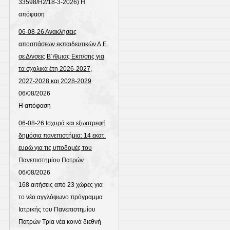
33598/Η2/18-3-2026) Η
απόφαση
06-08-26 Ανακλήσεις
αποσπάσεων εκπαιδευτικών Δ.Ε.
σε Δ/νσεις Β΄/θμιας Εκπ/σης για
τα σχολικά έτη 2026-2027,
2027-2028 και 2028-2029
06/08/2026
Η απόφαση
06-08-26 Ισχυρά και εξωστρεφή
δημόσια πανεπιστήμια: 14 εκατ.
ευρώ για τις υποδομές του
Πανεπιστημίου Πατρών
06/08/2026
168 αιτήσεις από 23 χώρες για
το νέο αγγλόφωνο πρόγραμμα
Ιατρικής του Πανεπιστημίου
Πατρών Τρία νέα κοινά διεθνή