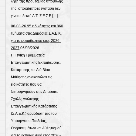
λήξη της προθεσμίας υποβολής
της, οποιαδήποτε ένσταση δεν
γίνεται δεκτή Α΄Π.Σ.Ε.Σ.Ε […]
06-08-26 95 ειδικότητες και 860
τμήματα στις Δημόσιες Σ.Α.Ε.Κ.
για το εκπαιδευτικό έτος 2026-
2027
06/08/2026
Η Γενική Γραμματεία
Επαγγελματικής Εκπαίδευσης,
Κατάρτισης και Διά Βίου
Μάθησης ανακοινώνει τις
ειδικότητες που θα
λειτουργήσουν στις Δημόσιες
Σχολές Ανώτερης
Επαγγελματικής Κατάρτισης
(Σ.Α.Ε.Κ.) αρμοδιότητας του
Υπουργείου Παιδείας,
Θρησκευμάτων και Αθλητισμού
για το εκπαιδευτικό έτος 2026-