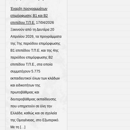
Έναρξη προγραμμάτων
επιμόρφωσης Β1 και Β2
επιπέδου Τ.Π.Ε.
17/04/2026
Ξεκινούν από τη Δευτέρα 20
Απριλίου 2026, τα προγράμματα
της 7ης περιόδου επιμόρφωσης
Β1 επιπέδου Τ.Π.Ε. και της 4ης
περιόδου επιμόρφωσης Β2
επιπέδου Τ.Π.Ε., στα οποία
συμμετέχουν 5.775
εκπαιδευτικοί όλων των κλάδων
και ειδικοτήτων της
πρωτοβάθμιας και
δευτεροβάθμιας εκπαίδευσης
που υπηρετούν σε όλη την
Ελλάδα, καθώς και σε σχολεία
της Ομογένειας, στο Εξωτερικό.
Με τη […]