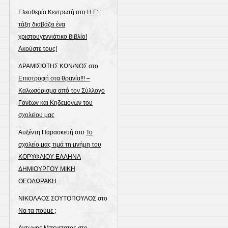
Ελευθερία Κεντρωτή
στο
Η Γ΄
τάξη διαβάζει ένα
χριστουγεννιάτικο βιβλίο!
Ακούστε τους!
ΔΡΑΜΙΣΙΩΤΗΣ ΚΩΝ/ΝΟΣ
στο
Επιστροφή στα θρανία!!! –
Καλωσόρισμα από τον Σύλλογο
Γονέων και Κηδεμόνων του
σχολείου μας
Αυξέντη Παρασκευή
στο
Το
σχολείο μας τιμά τη μνήμη του
ΚΟΡΥΦΑΙΟΥ ΕΛΛΗΝΑ
ΔΗΜΙΟΥΡΓΟΥ ΜΙΚΗ
ΘΕΟΔΩΡΑΚΗ
ΝΙΚΟΛΑΟΣ ΣΟΥΤΟΠΟΥΛΟΣ
στο
Να τα πούμε ;
Αντωνης Μπενετατος
στο