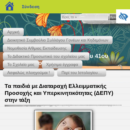
blogs.sch.gr
Σύνδεση
Βρες
Βρες το »
το
»
Αρχική
Διοικητικό Συμβούλιο Συλλόγου Γονέων και Κηδεμόνων
Νομοθεσία Α/θμιας Εκπαίδευσης
"Ιστολογείν" – Το Ιστολόγιο του 41ου
Το Διδακτικό Προσωπικό του σχολείου μας
Δημ. Σχολείου Περιστερίου
Το Σχολείο μας
Χρήσιμα έγγραφα
Κάκτου & Αγ. Ιεροθέου – Τηλ. 2105759937 – 2131301417
Ασφαλώς πλοηγούμαι !
Περί του Ιστολογίου…
Τα παιδιά με Διαταραχή Ελλειμματικής
Προσοχής και Υπερκινητικότητας (ΔΕΠΥ)
στην τάξη