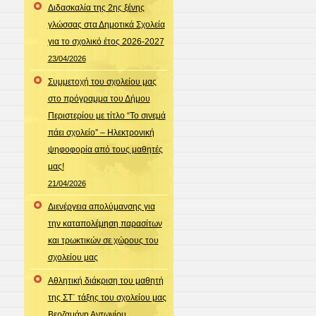
Διδασκαλία της 2ης ξένης
γλώσσας στα Δημοτικά Σχολεία
για το σχολικό έτος 2026-2027
23/04/2026
Συμμετοχή του σχολείου μας
στο πρόγραμμα του Δήμου
Περιστερίου με τίτλο “Το σινεμά
πάει σχολείο” – Ηλεκτρονική
ψηφοφορία από τους μαθητές
μας!
21/04/2026
Διενέργεια απολύμανσης για
την καταπολέμηση παρασίτων
και τρωκτικών σε χώρους του
σχολείου μας
Αθλητική διάκριση του μαθητή
της ΣΤ΄ τάξης του σχολείου μας
Βερζαμάνη Αντωνίου