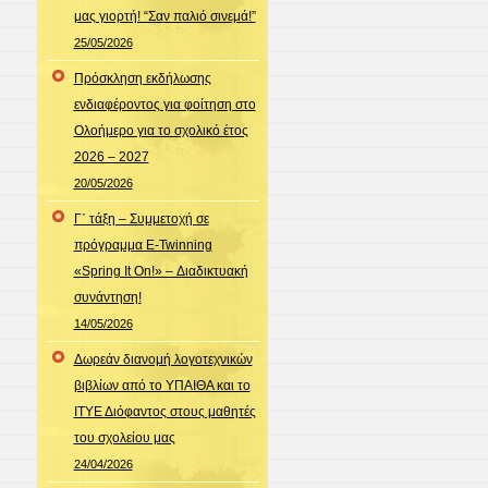
μας γιορτή! “Σαν παλιό σινεμά!”
25/05/2026
Πρόσκληση εκδήλωσης
ενδιαφέροντος για φοίτηση στο
Ολοήμερο για το σχολικό έτος
2026 – 2027
20/05/2026
Γ΄ τάξη – Συμμετοχή σε
πρόγραμμα E-Twinning
«Spring It On!» – Διαδικτυακή
συνάντηση!
14/05/2026
Δωρεάν διανομή λογοτεχνικών
βιβλίων από το ΥΠΑΙΘΑ και το
ΙΤΥΕ Διόφαντος στους μαθητές
του σχολείου μας
24/04/2026