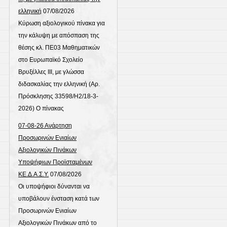
ελληνική
07/08/2026
Κύρωση αξιολογικού πίνακα για
την κάλυψη με απόσπαση της
θέσης κλ. ΠΕ03 Μαθηματικών
στο Ευρωπαϊκό Σχολείο
Βρυξέλλες ΙΙΙ, με γλώσσα
διδασκαλίας την ελληνική (Αρ.
Πρόσκλησης 33598/Η2/18-3-
2026) Ο πίνακας
07-08-26 Ανάρτηση
Προσωρινών Ενιαίων
Αξιολογικών Πινάκων
Υποψήφιων Προϊσταμένων
ΚΕ.Δ.Α.Σ.Υ.
07/08/2026
Οι υποψήφιοι δύνανται να
υποβάλουν ένσταση κατά των
Προσωρινών Ενιαίων
Αξιολογικών Πινάκων από το