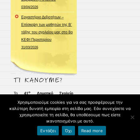
03/04/2026
Εργαστήριο Δεξιοτήτων –
Επίσκεψη των μαθητών της Β΄
τάξης του σχολείου μας στο 8ο
ΚΕΦΙ Περιστερίου
31/03/2026
ο
Το
41
Δημοτικό Σχολείο
Περιστερίου
, που εδρεύει στο
Χρησιμοποιούμε cookies για να σας προσφέρουμε την
καλύτερη δυνατή εμπειρία στη σελίδα μας. Εάν συνεχίσετε να
Περιστέρι στη συμβολή των οδών
χρησιμοποιείτε τη σελίδα, θα υποθέσουμε πως είστε
Κάκτου & Αγίου Ιεροθέου,
ικανοποιημένοι με αυτό.
ιδρύθηκε
με το
ΦΕΚ 289/1-10-
Εντάξει
Όχι
Read more
1977
και η οργανικότητά του
(6θέσιο) ορίστηκε με το
ΦΕΚ 190