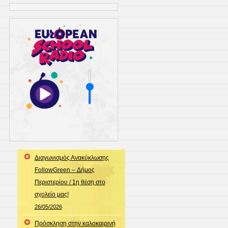
Διαγωνισμός Ανακύκλωσης
FollowGreen – Δήμος
Περιστερίου / 1η θέση στο
σχολείο μας!
26/05/2026
Πρόσκληση στην καλοκαιρινή