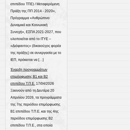
επιπέδου ΤΠΕ) / Μεταφερόμενη
Πράξη της ΠΠ 2014 - 2020»,
Πρόγραμμα «Ανθρώπινο
Δυναμικό και Κοινωνική
Συνοχή», ΕΣΠΑ 2021-2027, που
υλοποιείται από το ΙΤΥΕ –
«Διόφαντος» (δικαιούχος φορέα
της πράξης) σε συνεργασία με το
ΙΕΠ, πρόκειται να […]
Έναρξη προγραμμάτων
επιμόρφωσης Β1 και Β2
επιπέδου Τ.Π.Ε.
17/04/2026
Ξεκινούν από τη Δευτέρα 20
Απριλίου 2026, τα προγράμματα
της 7ης περιόδου επιμόρφωσης
Β1 επιπέδου Τ.Π.Ε. και της 4ης
περιόδου επιμόρφωσης Β2
επιπέδου Τ.Π.Ε., στα οποία