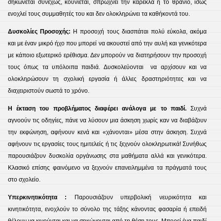
σηκώνεται συνεχώς, κουνιέται, σπρώχνει την καρέκλα ή το θρανίο, ίσως
ενοχλεί τους συμμαθητές του και δεν ολοκληρώνει τα καθήκοντά του.
Δυσκολίες Προσοχής:
Η προσοχή τους διασπάται πολύ εύκολα, ακόμα
και με έναν μικρό ήχο που μπορεί να ακουστεί από την αυλή και γενικότερα
με κάποιο εξωτερικό ερέθισμα. Δεν μπορούν να διατηρήσουν την προσοχή
τους όπως τα υπόλοιπα παιδιά. Δυσκολεύονται να αρχίσουν και να
ολοκληρώσουν τη σχολική εργασία ή άλλες δραστηριότητες και να
διαχειριστούν σωστά το χρόνο.
Η έκταση του προβλήματος διαφέρει ανάλογα με το παιδί.
Συχνά
αγνοούν τις οδηγίες, πάνε να λύσουν μια άσκηση χωρίς καν να διαβάζουν
την εκφώνηση, αφήνουν κενά και «χάνονται» μέσα στην άσκηση. Συχνά
αφήνουν τις εργασίες τους ημιτελείς ή τις ξεχνούν ολοκληρωτικά! Συνήθως
παρουσιάζουν δυσκολία οργάνωσης στα μαθήματα αλλά και γενικότερα.
Κλασικό επίσης φαινόμενο να ξεχνούν επανειλημμένα τα πράγματά τους
στο σχολείο.
Υπερκινητικότητα :
Παρουσιάζουν υπερβολική νευρικότητα και
κινητικότητα, ενοχλούν το σύνολο της τάξης κάνοντας φασαρία ή επειδή