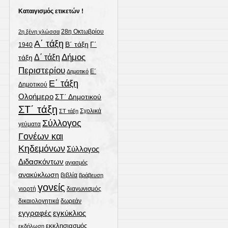
Καταιγισμός ετικετών !
28η Οκτωβρίου
2η ξένη γλώσσα
Α΄ τάξη
Γ΄
Β΄ τάξη
1940
Δήμος
Δ΄ τάξη
τάξη
Περιστερίου
Ε΄
Δημοτικό
Ε΄ τάξη
Δημοτικού
Ολοήμερο
ΣΤ΄ Δημοτικού
ΣΤ΄ τάξη
Σχολικά
ΣΤ τάξη
Σύλλογος
γεύματα
Γονέων και
Κηδεμόνων
Σύλλογος
Διδασκόντων
αγιασμός
ανακύκλωση
βιβλία
βράβευση
γονείς
γιορτή
διαγωνισμός
δωρεάν
δικαιολογητικά
εγγραφές
εγκύκλιος
εκκλησιασμός
εκδήλωση