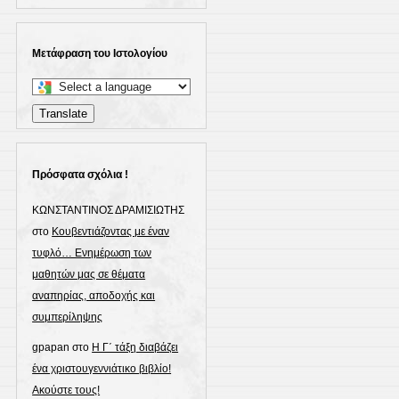
Μετάφραση του Ιστολογίου
Select
a
Translate
language
to
translate
Πρόσφατα σχόλια !
this
ΚΩΝΣΤΑΝΤΙΝΟΣ ΔΡΑΜΙΣΙΩΤΗΣ
page
στο
Κουβεντιάζοντας με έναν
τυφλό… Ενημέρωση των
μαθητών μας σε θέματα
αναπηρίας, αποδοχής και
συμπερίληψης
gpapan
στο
Η Γ΄ τάξη διαβάζει
ένα χριστουγεννιάτικο βιβλίο!
Ακούστε τους!