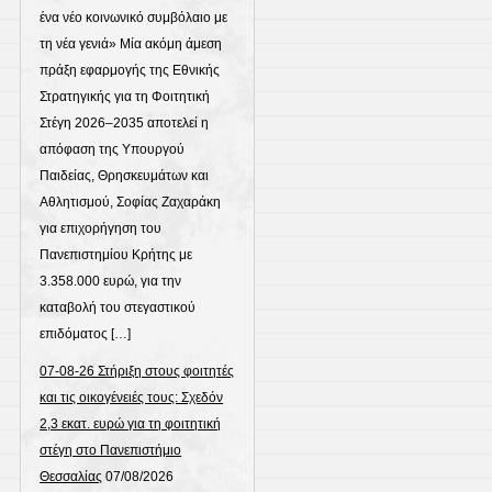
ένα νέο κοινωνικό συμβόλαιο με
τη νέα γενιά» Μία ακόμη άμεση
πράξη εφαρμογής της Εθνικής
Στρατηγικής για τη Φοιτητική
Στέγη 2026–2035 αποτελεί η
απόφαση της Υπουργού
Παιδείας, Θρησκευμάτων και
Αθλητισμού, Σοφίας Ζαχαράκη
για επιχορήγηση του
Πανεπιστημίου Κρήτης με
3.358.000 ευρώ, για την
καταβολή του στεγαστικού
επιδόματος […]
07-08-26 Στήριξη στους φοιτητές
και τις οικογένειές τους: Σχεδόν
2,3 εκατ. ευρώ για τη φοιτητική
στέγη στο Πανεπιστήμιο
Θεσσαλίας
07/08/2026