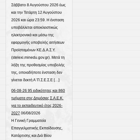
Σάββατο 8 Αυγούστου 2026 έως
και την Τετάρτη 12 Αυγούστου
2026 και ώρα 23:59. Η ένσταση
υποβάλλεται αποκλειστικώς
ηλεκτρονικά και μέσω της
εφαρμογής υποβολής αιτήσεων
Προϊσταμένων ΚΕ.Δ.Α.Σ.Υ.
(stelexi.minedu.gov.gr). Μετά τη
λήξη της προθεσμίας υποβολής
της, οποιαδήποτε ένσταση δεν
γίνεται δεκτή Α΄Π.Σ.Ε.Σ.Ε […]
06-08-26 95 ειδικότητες και 860
τμήματα στις Δημόσιες Σ.Α.Ε.Κ.
για το εκπαιδευτικό έτος 2026-
2027
06/08/2026
Η Γενική Γραμματεία
Επαγγελματικής Εκπαίδευσης,
Κατάρτισης και Διά Βίου