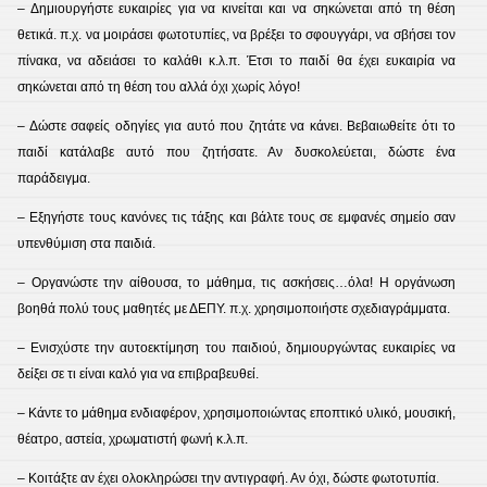
– Δημιουργήστε ευκαιρίες για να κινείται και να σηκώνεται από τη θέση
θετικά. π.χ. να μοιράσει φωτοτυπίες, να βρέξει το σφουγγάρι, να σβήσει τον
πίνακα, να αδειάσει το καλάθι κ.λ.π. Έτσι το παιδί θα έχει ευκαιρία να
σηκώνεται από τη θέση του αλλά όχι χωρίς λόγο!
– Δώστε σαφείς οδηγίες για αυτό που ζητάτε να κάνει. Βεβαιωθείτε ότι το
παιδί κατάλαβε αυτό που ζητήσατε. Αν δυσκολεύεται, δώστε ένα
παράδειγμα.
– Εξηγήστε τους κανόνες τις τάξης και βάλτε τους σε εμφανές σημείο σαν
υπενθύμιση στα παιδιά.
– Οργανώστε την αίθουσα, το μάθημα, τις ασκήσεις…όλα! Η οργάνωση
βοηθά πολύ τους μαθητές με ΔΕΠΥ. π.χ. χρησιμοποιήστε σχεδιαγράμματα.
– Ενισχύστε την αυτοεκτίμηση του παιδιού, δημιουργώντας ευκαιρίες να
δείξει σε τι είναι καλό για να επιβραβευθεί.
– Κάντε το μάθημα ενδιαφέρον, χρησιμοποιώντας εποπτικό υλικό, μουσική,
θέατρο, αστεία, χρωματιστή φωνή κ.λ.π.
– Κοιτάξτε αν έχει ολοκληρώσει την αντιγραφή. Αν όχι, δώστε φωτοτυπία.