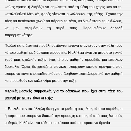
θέλουν να κινούνται και να σηκώνονται από τη θέση τους. Μπορεί ένα παιδί
καθώς γράφει ή διαβάζει να σηκώνεται από τη θέση του χωρίς καν να το
καταλαβαίνει! Μερικές φορές γίνονται ο «κλόουν» της τάξης. Έχουν την
τάση να πετάγονται χωρίς να πάρουν το λόγο, να διακόπτουν τους άλλους,
να μην περιμένουν τη σειρά τους. Παρουσιάζουν δηλαδή
παρορμητικότητα.
Πολλοί εκπαιδευτικοί προβληματίζονται έντονα όταν έχουν στην τάξη τους
κάποιο μαθητή με διάσπαση προσοχής. Η αλήθεια είναι ότι μέσα στο γενικό
χαμό μιας σχολικής τάξης, ένας τέτοιος μαθητής προσδίδει μια επιπλέον
δυσκολία. Όμως δε χρειάζεται πανικός, υπάρχουν κάποια πράγματα που
μπορεί να κάνει ο εκπαιδευτικός που βοηθούν αποτελεσματικά τον μαθητή
και προωθούν ένα καλό κλίμα μέσα στην τάξη.
Μερικές βασικές συμβουλές για το δάσκαλο που έχει στην τάξη του
μαθητή με ΔΕΠΥ είναι οι εξής:
– Επιλέξτε την κατάλληλη θέση για το μαθητή σας. Μακριά από παράθυρο
ή πόρτα που μπορεί να διασπά την προσοχή και μακριά από τους ζωηρούς
μαθητές! Καλό είναι να κάθεται σε κάποιο από τα μπροστινά θρανία.