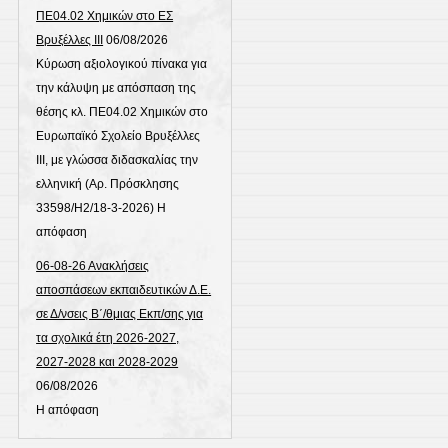
ΠΕ04.02 Χημικών στο ΕΣ
Βρυξέλλες ΙΙΙ
06/08/2026
Κύρωση αξιολογικού πίνακα για
την κάλυψη με απόσπαση της
θέσης κλ. ΠΕ04.02 Χημικών στο
Ευρωπαϊκό Σχολείο Βρυξέλλες
ΙΙΙ, με γλώσσα διδασκαλίας την
ελληνική (Αρ. Πρόσκλησης
33598/Η2/18-3-2026) Η
απόφαση
06-08-26 Ανακλήσεις
αποσπάσεων εκπαιδευτικών Δ.Ε.
σε Δ/νσεις Β΄/θμιας Εκπ/σης για
τα σχολικά έτη 2026-2027,
2027-2028 και 2028-2029
06/08/2026
Η απόφαση