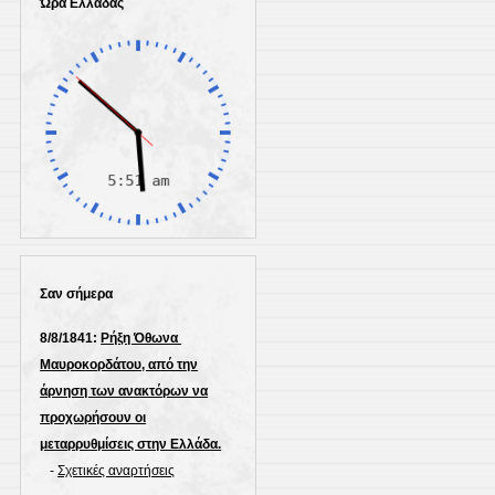
Ώρα Ελλάδας
Σαν σήμερα
8/8/1841:
Ρήξη Όθωνα 
Μαυροκορδάτου, από την
άρνηση των ανακτόρων να
προχωρήσουν οι
μεταρρυθμίσεις στην Ελλάδα.
-
Σχετικές αναρτήσεις