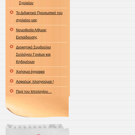
Σχολείου
Το Διδακτικό Προσωπικό του
σχολείου μας
Νομοθεσία Α/θμιας
Εκπαίδευσης
Διοικητικό Συμβούλιο
Συλλόγου Γονέων και
Κηδεμόνων
Χρήσιμα έγγραφα
Ασφαλώς πλοηγούμαι !
Περί του Ιστολογίου…