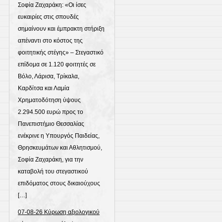
Σοφία Ζαχαράκη: «Οι ίσες
ευκαιρίες στις σπουδές
σημαίνουν και έμπρακτη στήριξη
απέναντι στο κόστος της
φοιτητικής στέγης» – Στεγαστικό
επίδομα σε 1.120 φοιτητές σε
Βόλο, Λάρισα, Τρίκαλα,
Καρδίτσα και Λαμία
Χρηματοδότηση ύψους
2.294.500 ευρώ προς το
Πανεπιστήμιο Θεσσαλίας
ενέκρινε η Υπουργός Παιδείας,
Θρησκευμάτων και Αθλητισμού,
Σοφία Ζαχαράκη, για την
καταβολή του στεγαστικού
επιδόματος στους δικαιούχους
[…]
07-08-26 Κύρωση αξιολογικού