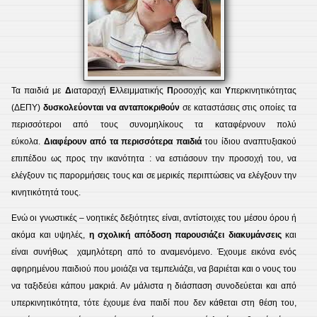
Τα παιδιά με
Δ
ιαταραχή
Ε
λλειμματικής
Π
ροσοχής και
Υ
περκινητικότητας
(ΔΕΠΥ)
δυσκολεύονται να ανταποκριθούν
σε καταστάσεις στις οποίες τα
περισσότεροι από τους συνομηλίκους τα καταφέρνουν πολύ
εύκολα.
Διαφέρουν από τα περισσότερα παιδιά
του ίδιου αναπτυξιακού
επιπέδου ως προς την ικανότητα : να εστιάσουν την προσοχή του, να
ελέγξουν τις παρορμήσεις τους και σε μερικές περιπτώσεις να ελέγξουν την
κινητικότητά τους.
Ενώ οι γνωστικές – νοητικές δεξιότητες είναι, αντίστοιχες του μέσου όρου ή
ακόμα και υψηλές,
η σχολική απόδοση παρουσιάζει διακυμάνσεις
και
είναι συνήθως χαμηλότερη από το αναμενόμενο. Έχουμε εικόνα ενός
αφηρημένου παιδιού που μοιάζει να τεμπελιάζει, να βαριέται και ο νους του
να ταξιδεύει κάπου μακριά. Αν μάλιστα η διάσπαση συνοδεύεται και από
υπερκινητικότητα, τότε έχουμε ένα παιδί που δεν κάθεται στη θέση του,