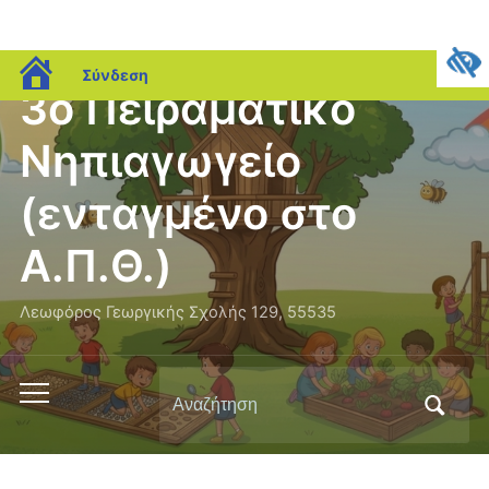
blogs.sch.gr
Σύνδεση
3ο Πειραματικό
Νηπιαγωγείο
(ενταγμένο στο
Α.Π.Θ.)
Λεωφόρος Γεωργικής Σχολής 129, 55535
Αναζήτηση
Εναλλαγή
για:
του
μενού