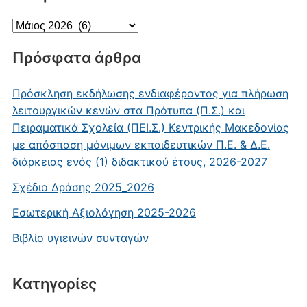
Ιστορικό
Πρόσφατα άρθρα
Πρόσκληση εκδήλωσης ενδιαφέροντος για πλήρωση
λειτουργικών κενών στα Πρότυπα (Π.Σ.) και
Πειραματικά Σχολεία (ΠΕΙ.Σ.) Κεντρικής Μακεδονίας
με απόσπαση μόνιμων εκπαιδευτικών Π.Ε. & Δ.Ε.
διάρκειας ενός (1) διδακτικού έτους, 2026-2027
Σχέδιο Δράσης 2025_2026
Εσωτερική Αξιολόγηση 2025-2026
Βιβλίο υγιεινών συνταγών
Kατηγορίες