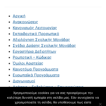
Αρχική
Ανακοινώσεις
Κανονισμός Λειτουργίας
Εκπαιδευτικό Προσωπικό
Αξιολόγηση Σχολικής Μονάδας
Σχέδιο Δράσης Σχολικής Μονάδας
Εργαστήρια Δεξιοτήτων
Ρομποτική – Κώδικας
Όμιλοι Αριστείας
Καινοτόμα Προγράμματα
Ευρωπαϊκά Προγράμματα
Διαγωνισμοί
Δράσεις – Εκδηλώσεις – Επιμορφώσεις
Επικοινωνία
Χρησιμοποιούμε cookies για να σας προσφέρουμε την
καλύτερη δυνατή εμπειρία στη σελίδα μας. Εάν συνεχίσετε να
blogs.sch.gr
χρησιμοποιείτε τη σελίδα, θα υποθέσουμε πως είστε