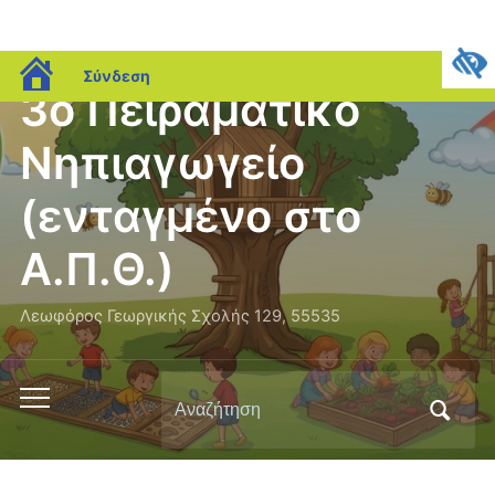
blogs.sch.gr
Σύνδεση
3ο Πειραματικό
Νηπιαγωγείο
(ενταγμένο στο
Α.Π.Θ.)
Λεωφόρος Γεωργικής Σχολής 129, 55535
Αναζήτηση
Εναλλαγή
για:
του
μενού