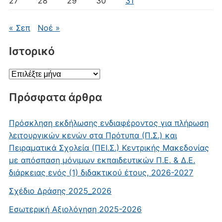
27
28
29
30
31
« Σεπ
Νοέ »
Ιστορικό
Ιστορικό
Πρόσφατα άρθρα
Πρόσκληση εκδήλωσης ενδιαφέροντος για πλήρωση
λειτουργικών κενών στα Πρότυπα (Π.Σ.) και
Πειραματικά Σχολεία (ΠΕΙ.Σ.) Κεντρικής Μακεδονίας
με απόσπαση μόνιμων εκπαιδευτικών Π.Ε. & Δ.Ε.
διάρκειας ενός (1) διδακτικού έτους, 2026-2027
Σχέδιο Δράσης 2025_2026
Εσωτερική Αξιολόγηση 2025-2026