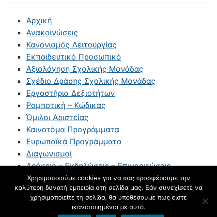
Αρχική
Ανακοινώσεις
Κανονισμός Λειτουργίας
Εκπαιδευτικό Προσωπικό
Αξιολόγηση Σχολικής Μονάδας
Σχέδιο Δράσης Σχολικής Μονάδας
Εργαστήρια Δεξιοτήτων
Ρομποτική – Κώδικας
Όμιλοι Αριστείας
Καινοτόμα Προγράμματα
Ευρωπαϊκά Προγράμματα
Διαγωνισμοί
Δράσεις – Εκδηλώσεις – Επιμορφώσεις
Επικοινωνία
Χρησιμοποιούμε cookies για να σας προσφέρουμε την
καλύτερη δυνατή εμπειρία στη σελίδα μας. Εάν συνεχίσετε να
blogs.sch.gr
χρησιμοποιείτε τη σελίδα, θα υποθέσουμε πως είστε
ικανοποιημένοι με αυτό.