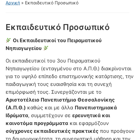
για
Αρχική
»
Εκπαιδευτικό Προσωπικό
κινητά
Εκπαιδευτικό Προσωπικό
Οι Εκπαιδευτικοί του Πειραματικού
Νηπιαγωγείου
Οι εκπαιδευτικοί του 3ου Πειραματικού
Νηπιαγωγείου (ενταγμένου στο Α.Π.Θ.) διακρίνονται
για το υψηλό επίπεδο επιστημονικής κατάρτισης, την
παιδαγωγική τους ευαισθησία και τη συνεχή
επιμόρφωσή τους. Συνεργάζονται με το
Αριστοτέλειο Πανεπιστήμιο Θεσσαλονίκης
(Α.Π.Θ.)
καθώς και με άλλα
Πανεπιστημιακά
Ιδρύματα
, συμμετέχουν σε
ερευνητικά και
καινοτόμα προγράμματα
και εφαρμόζουν
σύγχρονες εκπαιδευτικές πρακτικές
που προάγουν
τη δημιουργικότητα, τη συνεργατική μάθηση και την