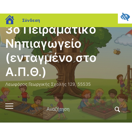
blogs.sch.gr
Σύνδεση
3ο Πειραματικό
Νηπιαγωγείο
(ενταγμένο στο
Α.Π.Θ.)
Λεωφόρος Γεωργικής Σχολής 129, 55535
Αναζήτηση
Εναλλαγή
για:
του
μενού