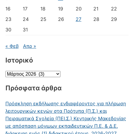
16
17
18
19
20
21
22
23
24
25
26
27
28
29
30
31
« Φεβ
Απρ »
Ιστορικό
Ιστορικό
Πρόσφατα άρθρα
Πρόσκληση εκδήλωσης ενδιαφέροντος για πλήρωση
λειτουργικών κενών στα Πρότυπα (Π.Σ.) και
Πειραματικά Σχολεία (ΠΕΙ.Σ.) Κεντρικής Μακεδονίας
με απόσπαση μόνιμων εκπαιδευτικών Π.Ε. & Δ.Ε.
διάρκειας ενός (1) διδακτικού έτους, 2026-2027