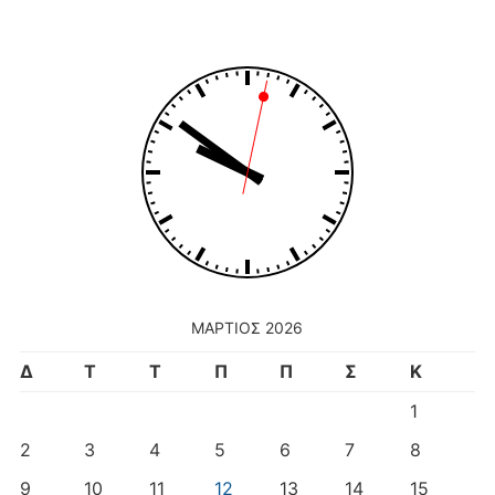
ΜΆΡΤΙΟΣ 2026
Δ
Τ
Τ
Π
Π
Σ
Κ
1
2
3
4
5
6
7
8
9
10
11
12
13
14
15