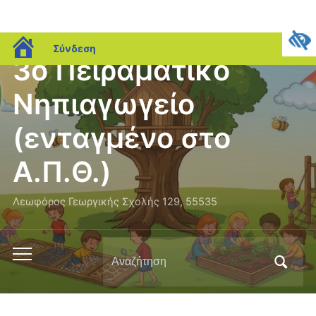
blogs.sch.gr
Σύνδεση
3ο Πειραματικό
Νηπιαγωγείο
(ενταγμένο στο
Α.Π.Θ.)
Λεωφόρος Γεωργικής Σχολής 129, 55535
Αναζήτηση
Εναλλαγή
για:
του
μενού