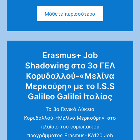
Μάθετε περισσότερα
Erasmus+ Job
Shadowing στο 3ο ΓΕΛ
Κορυδαλλού-«Μελίνα
Μερκούρη» με το Ι.S.S
Galileo Galilei Ιταλίας
Το 3ο Γενικό Λύκειο
Κορυδαλλού-«Μελίνα Μερκούρη», στο
πλαίσιο του ευρωπαϊκού
προγράμματος Erasmus+KA120 Job