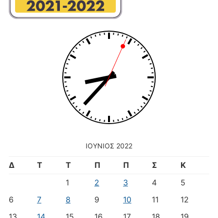
ΙΟΎΝΙΟΣ 2022
Δ
Τ
Τ
Π
Π
Σ
Κ
1
2
3
4
5
6
7
8
9
10
11
12
13
14
15
16
17
18
19