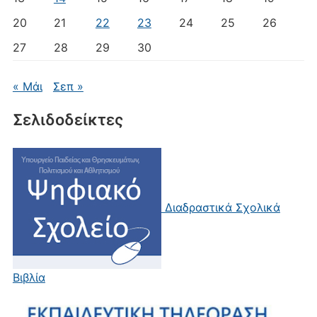
20
21
22
23
24
25
26
27
28
29
30
« Μάι
Σεπ »
Σελιδοδείκτες
Διαδραστικά Σχολικά
Βιβλία