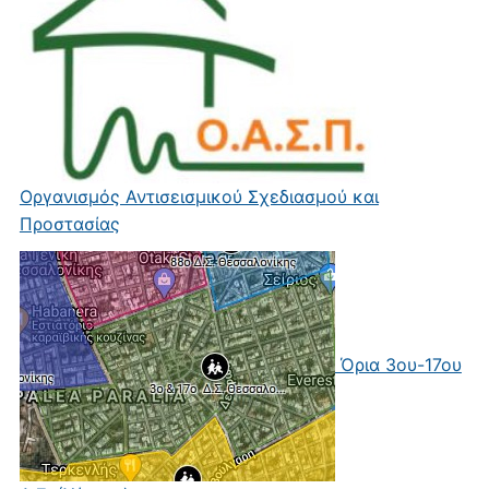
Οργανισμός Αντισεισμικού Σχεδιασμού και
Προστασίας
Όρια 3ου-17ου