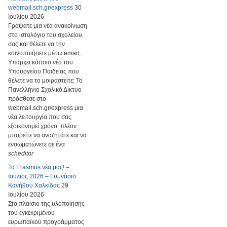
webmail.sch.gr/express
30
Ιουλίου 2026
Γράψατε μια νέα ανακοίνωση
στο ιστολόγιο του σχολείου
σας και θέλετε να την
κοινοποιήσετε μέσω email;
Υπάρχει κάποιο νέο του
Υπουργείου Παιδείας που
θέλετε να το μοιραστείτε; Το
Πανελλήνιο Σχολικό Δίκτυο
πρόσθεσε στο
webmail.sch.gr/express μια
νέα λειτουργία που σας
εξοικονομεί χρόνο: πλέον
μπορείτε να αναζητάτε και να
ενσωματώνετε σε ένα
scheditor
Τα Erasmus νέα μας! –
Ιούλιος 2026 – Γυμνάσιο
Κανήθου Χαλκίδας
29
Ιουλίου 2026
Στο πλαίσιο της υλοποίησης
του εγκεκριμένου
ευρωπαϊκού προγράμματος