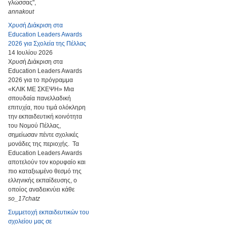
γλώσσας",
annakout
Χρυσή Διάκριση στα
Education Leaders Awards
2026 για Σχολεία της Πέλλας
14 Ιουλίου 2026
Χρυσή Διάκριση στα
Education Leaders Awards
2026 για το πρόγραμμα
«ΚΛΙΚ ΜΕ ΣΚΕΨΗ» Μια
σπουδαία πανελλαδική
επιτυχία, που τιμά ολόκληρη
την εκπαιδευτική κοινότητα
του Νομού Πέλλας,
σημείωσαν πέντε σχολικές
μονάδες της περιοχής. Τα
Education Leaders Awards
αποτελούν τον κορυφαίο και
πιο καταξιωμένο θεσμό της
ελληνικής εκπαίδευσης, ο
οποίος αναδεικνύει κάθε
so_17chatz
Συμμετοχή εκπαιδευτικών του
σχολείου μας σε