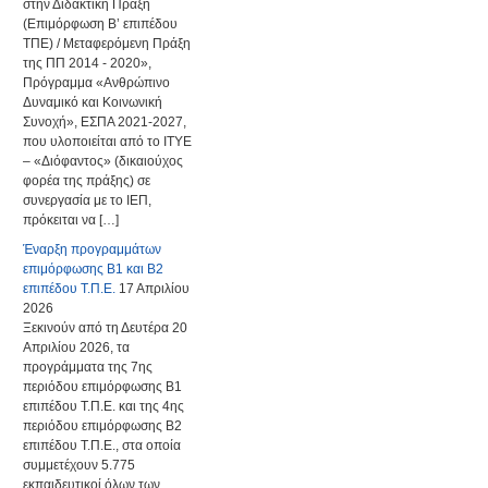
στην Διδακτική Πράξη
(Επιμόρφωση Β’ επιπέδου
ΤΠΕ) / Μεταφερόμενη Πράξη
της ΠΠ 2014 - 2020»,
Πρόγραμμα «Ανθρώπινο
Δυναμικό και Κοινωνική
Συνοχή», ΕΣΠΑ 2021-2027,
που υλοποιείται από το ΙΤΥΕ
– «Διόφαντος» (δικαιούχος
φορέα της πράξης) σε
συνεργασία με το ΙΕΠ,
πρόκειται να […]
Έναρξη προγραμμάτων
επιμόρφωσης Β1 και Β2
επιπέδου Τ.Π.Ε.
17 Απριλίου
2026
Ξεκινούν από τη Δευτέρα 20
Απριλίου 2026, τα
προγράμματα της 7ης
περιόδου επιμόρφωσης Β1
επιπέδου Τ.Π.Ε. και της 4ης
περιόδου επιμόρφωσης Β2
επιπέδου Τ.Π.Ε., στα οποία
συμμετέχουν 5.775
εκπαιδευτικοί όλων των