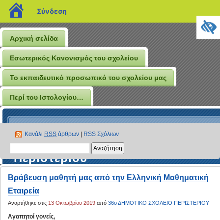
blogs.sch.gr
Σύνδεση
Αρχική σελίδα
Εσωτερικός Κανονισμός του σχολείου
Το εκπαιδευτικό προσωπικό του σχολείου μας
Περί του Ιστολογίου…
Το Ιστολόγιο του 36ου
Κανάλι
RSS
άρθρων
|
RSS Σχόλιων
Δημοτικού Σχολείου
Περιστερίου
Βράβευση μαθητή μας από την Ελληνική Μαθηματική
Εταιρεία
Αναρτήθηκε στις
13 Οκτωβρίου 2019
από
36ο ΔΗΜΟΤΙΚΟ ΣΧΟΛΕΙΟ ΠΕΡΙΣΤΕΡΙΟΥ
Αγαπητοί γονείς,