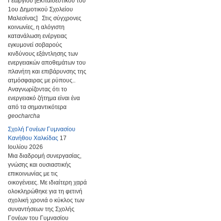
Γεώργιου [Εκπαιδευτικού του
1ου Δημοτικού Σχολείου
Μαλεσίνας] Στις σύγχρονες
κοινωνίες, η αλόγιστη
κατανάλωση ενέργειας
εγκυμονεί σοβαρούς
κινδύνους εξάντλησης των
ενεργειακών αποθεμάτων του
πλανήτη και επιβάρυνσης της
ατμόσφαιρας με ρύπους..
Αναγνωρίζοντας ότι το
ενεργειακό ζήτημα είναι ένα
από τα σημαντικότερα
geocharcha
Σχολή Γονέων Γυμνασίου
Κανήθου Χαλκίδας
17
Ιουλίου 2026
Μια διαδρομή συνεργασίας,
γνώσης και ουσιαστικής
επικοινωνίας με τις
οικογένειες. Με ιδιαίτερη χαρά
ολοκληρώθηκε για τη φετινή
σχολική χρονιά ο κύκλος των
συναντήσεων της Σχολής
Γονέων του Γυμνασίου