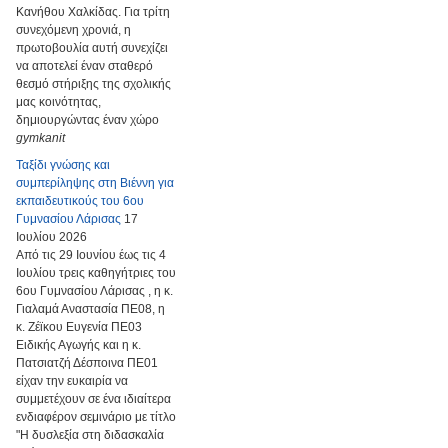
Κανήθου Χαλκίδας. Για τρίτη
συνεχόμενη χρονιά, η
πρωτοβουλία αυτή συνεχίζει
να αποτελεί έναν σταθερό
θεσμό στήριξης της σχολικής
μας κοινότητας,
δημιουργώντας έναν χώρο
gymkanit
Ταξίδι γνώσης και
συμπερίληψης στη Βιέννη για
εκπαιδευτικούς του 6ου
Γυμνασίου Λάρισας
17
Ιουλίου 2026
Από τις 29 Ιουνίου έως τις 4
Ιουλίου τρεις καθηγήτριες του
6ου Γυμνασίου Λάρισας , η κ.
Γιαλαμά Αναστασία ΠΕ08, η
κ. Ζέϊκου Ευγενία ΠΕ03
Ειδικής Αγωγής και η κ.
Πατσιατζή Δέσποινα ΠΕ01
είχαν την ευκαιρία να
συμμετέχουν σε ένα ιδιαίτερα
ενδιαφέρον σεμινάριο με τίτλο
"Η δυσλεξία στη διδασκαλία