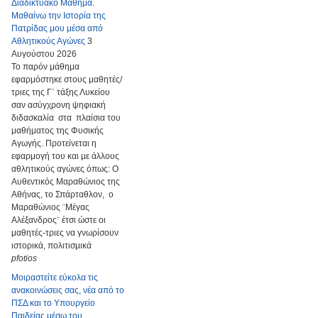
Διαδικτυακό Μάθημα.
Μαθαίνω την Ιστορία της
Πατρίδας μου μέσα από
Αθλητικούς Αγώνες
3
Αυγούστου 2026
Το παρόν μάθημα
εφαρμόστηκε στους μαθητές/
τριες της Γ΄ τάξης Λυκείου
σαν ασύγχρονη ψηφιακή
διδασκαλία στα πλαίσια του
μαθήματος της Φυσικής
Αγωγής. Προτείνεται η
εφαρμογή του και με άλλους
αθλητικούς αγώνες όπως: Ο
Αυθεντικός Μαραθώνιος της
Αθήνας, το Σπάρταθλον, ο
Μαραθώνιος ¨Μέγας
Αλέξανδρος¨ έτσι ώστε οι
μαθητές-τριες να γνωρίσουν
ιστορικά, πολιτισμικά
pfotios
Μοιραστείτε εύκολα τις
ανακοινώσεις σας, νέα από το
ΠΣΔ και το Υπουργείο
Παιδείας μέσω του