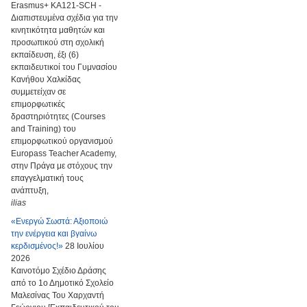
Erasmus+ KA121-SCH -
Διαπιστευμένα σχέδια για την
κινητικότητα μαθητών και
προσωπικού στη σχολική
εκπαίδευση, έξι (6)
εκπαιδευτικοί του Γυμνασίου
Κανήθου Χαλκίδας
συμμετείχαν σε
επιμορφωτικές
δραστηριότητες (Courses
and Training) του
επιμορφωτικού οργανισμού
Europass Teacher Academy,
στην Πράγα με στόχους την
επαγγελματική τους
ανάπτυξη,
ilias
«Ενεργώ Σωστά: Αξιοποιώ
την ενέργεια και βγαίνω
κερδισμένος!»
28 Ιουλίου
2026
Καινοτόμο Σχέδιο Δράσης
από το 1ο Δημοτικό Σχολείο
Μαλεσίνας Του Χαρχαντή