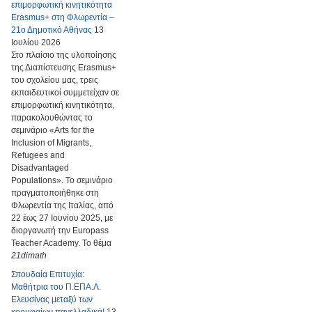
επιμορφωτική κινητικότητα
Erasmus+ στη Φλωρεντία –
21ο Δημοτικό Αθήνας
13
Ιουλίου 2026
Στο πλαίσιο της υλοποίησης
της Διαπίστευσης Erasmus+
του σχολείου μας, τρεις
εκπαιδευτικοί συμμετείχαν σε
επιμορφωτική κινητικότητα,
παρακολουθώντας το
σεμινάριο «Arts for the
Inclusion of Migrants,
Refugees and
Disadvantaged
Populations». Το σεμινάριο
πραγματοποιήθηκε στη
Φλωρεντία της Ιταλίας, από
22 έως 27 Ιουνίου 2025, με
διοργανωτή την Europass
Teacher Academy. Το θέμα
21dimath
Σπουδαία Επιτυχία:
Μαθήτρια του Π.ΕΠΑ.Λ.
Ελευσίνας μεταξύ των