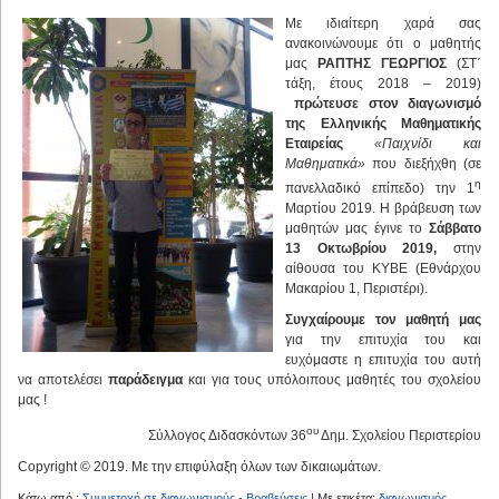
Με ιδιαίτερη χαρά σας
ανακοινώνουμε ότι ο μαθητής
μας
ΡΑΠΤΗΣ ΓΕΩΡΓΙΟΣ
(ΣΤ΄
τάξη, έτους 2018 – 2019)
πρώτευσε στον διαγωνισμό
της Ελληνικής Μαθηματικής
Εταιρείας
«Παιχνίδι και
Μαθηματικά»
που διεξήχθη (σε
η
πανελλαδικό επίπεδο) την 1
Μαρτίου 2019. Η βράβευση των
μαθητών μας έγινε το
Σάββατο
13 Οκτωβρίου 2019,
στην
αίθουσα του ΚΥΒΕ (Εθνάρχου
Μακαρίου 1, Περιστέρι).
Συγχαίρουμε τον μαθητή μας
για την επιτυχία του και
ευχόμαστε η επιτυχία του αυτή
να αποτελέσει
παράδειγμα
και για τους υπόλοιπους μαθητές του σχολείου
μας !
ου
Σύλλογος Διδασκόντων 36
Δημ. Σχολείου Περιστερίου
Copyright © 2019. Με την επιφύλαξη όλων των δικαιωμάτων.
Κάτω από :
Συμμετοχή σε διαγωνισμούς - Βραβεύσεις
| Με ετικέτα:
διαγωνισμός
,