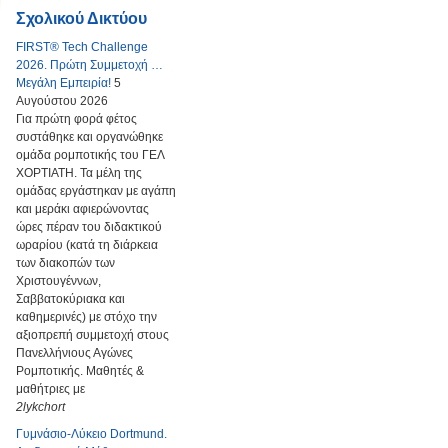
Σχολικού Δικτύου
FIRST® Tech Challenge
2026. Πρώτη Συμμετοχή …
Μεγάλη Εμπειρία!
5
Αυγούστου 2026
Για πρώτη φορά φέτος
συστάθηκε και οργανώθηκε
ομάδα ρομποτικής του ΓΕΛ
ΧΟΡΤΙΑΤΗ. Τα μέλη της
ομάδας εργάστηκαν με αγάπη
και μεράκι αφιερώνοντας
ώρες πέραν του διδακτικού
ωραρίου (κατά τη διάρκεια
των διακοπών των
Χριστουγέννων,
Σαββατοκύριακα και
καθημερινές) με στόχο την
αξιοπρεπή συμμετοχή στους
Πανελλήνιους Αγώνες
Ρομποτικής. Μαθητές &
μαθήτριες με
2lykchort
Γυμνάσιο-Λύκειο Dortmund.