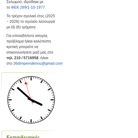
Σολωμού, ιδρύθηκε με
το
ΦΕΚ 289/1-10-1977.
Το τρέχον σχολικό έτος (2025
– 2026) το σχολείο λειτουργεί
με έξι (6) τμήματα.
Για οποιαδήποτε απορία,
πρόβλημα ή/και καλόπιστη
κριτική μπορείτε να
επικοινωνήσετε μαζί μας στο
τηλ. 210 / 5716958
ή/και
στο
36dimperisteriou@gmail.com
Εκπαιδευτικές