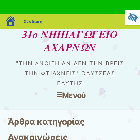
blogs.sch.gr
Σύνδεση
31ο ΝΗΠΙΑΓΩΓΕΙΟ
ΑΧΑΡΝΩΝ
"ΤΗΝ ΆΝΟΙΞΗ ΑΝ ΔΕΝ ΤΗΝ ΒΡΕΙΣ
ΤΗΝ ΦΤΙΆΧΝΕΙΣ" ΟΔΥΣΣΈΑΣ
ΕΛΎΤΗΣ
Μενού
Μετάβαση στο περιεχόμενο
Άρθρα κατηγορίας
Ανακοινώσεις