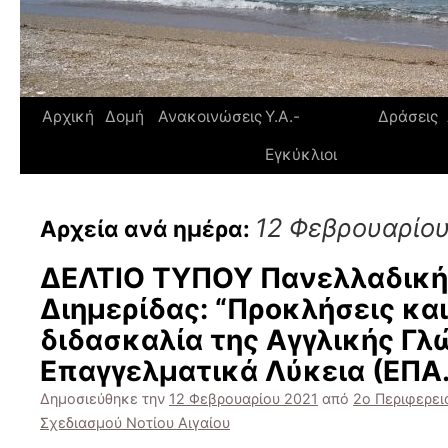
Αρχική
Δομή
Ανακοινώσεις
Υ.Α.-
Δράσεις
Εγκύκλιοι
12 Φεβρουαρίου
Αρχεία ανά ημέρα:
ΔΕΛΤΙΟ ΤΥΠΟΥ Πανελλαδική
Διημερίδας: “Προκλήσεις κα
διδασκαλία της Αγγλικής Γ
Επαγγελματικά Λύκεια (ΕΠΑ.
Δημοσιεύθηκε την
12 Φεβρουαρίου 2021
από
2ο Περιφερει
Σχεδιασμού Νοτίου Αιγαίου