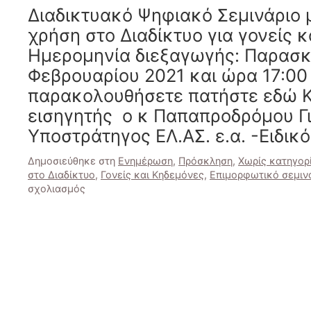
Διαδικτυακό Ψηφιακό Σεμινάριο 
της
Αγγλικής
χρήση στο Διαδίκτυο για γονείς 
Γλώσσας
Ημερομηνία διεξαγωγής: Παρασκ
στα
Επαγγελματικά
Φεβρουαρίου 2021 και ώρα 17:00 μ
Λύκεια
παρακολουθήσετε πατήστε εδώ Κ
(ΕΠΑ.Λ)”
εισηγητής ο κ Παπαπροδρόμου Γ
Υποστράτηγος ΕΛ.ΑΣ. ε.α. -Ειδικ
Δημοσιεύθηκε στη
Ενημέρωση
,
Πρόσκληση
,
Χωρίς κατηγορ
στο Διαδίκτυο
,
Γονείς και Κηδεμόνες
,
Επιμορφωτικό σεμιν
στο
σχολιασμός
Διαδικτυακό
Ψηφιακό
Σεμινάριο
με
θέμα:
«Ασφαλής
χρήση
στο