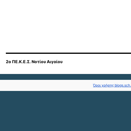
2ο ΠΕ.Κ.Ε.Σ. Νοτίου Αιγαίου
Όροι χρήσης blogs.sch.