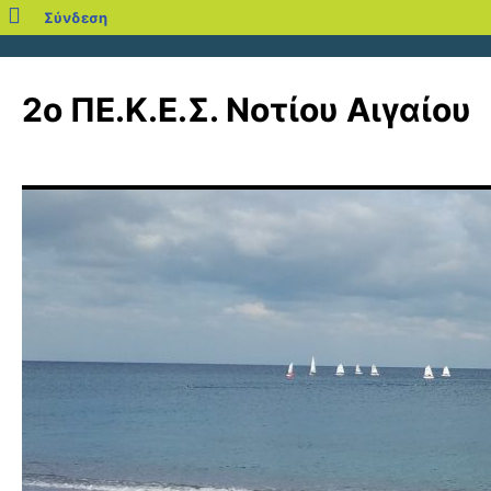
blogs.sch.gr
Σύνδεση
Μετάβαση
σε
2ο ΠΕ.Κ.Ε.Σ. Νοτίου Αιγαίου
περιεχόμενο