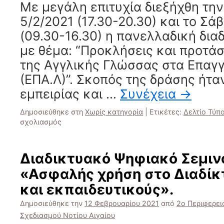
Με μεγάλη επιτυχία διεξήχθη τη
5/2/2021 (17.30-20.30) και το Σά
(09.30-16.30) η πανελλαδική δια
με θέμα: “Προκλήσεις και προτάσ
της Αγγλικής Γλώσσας στα Επαγ
(ΕΠΑ.Λ)”. Σκοπός της δράσης ήτα
εμπειρίας και …
Συνέχεια
→
Δημοσιεύθηκε στη
Χωρίς κατηγορία
|
Ετικέτες:
Δελτίο Τύπ
στο
σχολιασμός
ΔΕΛΤΙΟ
ΤΥΠΟΥ
Πανελλαδικής
Διαδικτυακό Ψηφιακό Σεμινά
Διαδικτυακής
«Ασφαλής χρήση στο Διαδίκτ
Διημερίδας:
“Προκλήσεις
και εκπαιδευτικούς».
και
προτάσεις
Δημοσιεύθηκε την
12 Φεβρουαρίου 2021
από
2ο Περιφερει
στη
Σχεδιασμού Νοτίου Αιγαίου
διδασκαλία