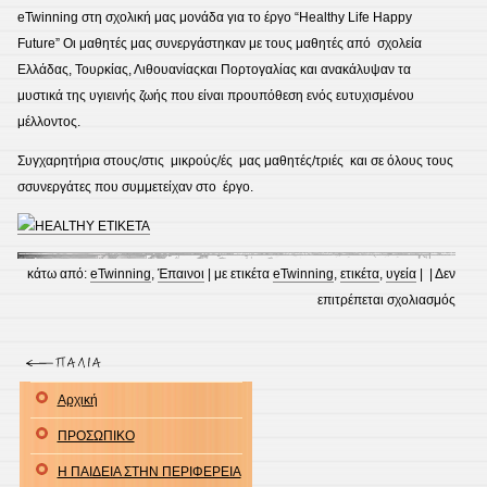
eTwinning στη σχολική μας μονάδα για το έργο “Healthy Life Happy
Future” Οι μαθητές μας συνεργάστηκαν με τους μαθητές από σχολεία
Ελλάδας, Τουρκίας, Λιθουανίαςκαι Πορτογαλίας και ανακάλυψαν τα
μυστικά της υγιεινής ζωής που είναι προυπόθεση ενός ευτυχισμένου
μέλλοντος.
Συγχαρητήρια στους/στις μικρούς/ές μας μαθητές/τριές και σε όλους τους
σσυνεργάτες που συμμετείχαν στο έργο.
κάτω από:
eTwinning
,
Έπαινοι
| με ετικέτα
eTwinning
,
ετικέτα
,
υγεία
| |
Δεν
στο
επιτρέπεται σχολιασμός
ΕΤΙΚ
ΠΟΙΟ
Αρχική
ΠΡΟΣΩΠΙΚΟ
Η ΠΑΙΔΕΙΑ ΣΤΗΝ ΠΕΡΙΦΕΡΕΙΑ