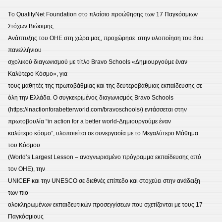
2025
Τo QualityNet Foundation στο πλαίσιο προώθησης των 17 Παγκόσμιων
Στόχων Βιώσιμης
Ανάπτυξης του ΟΗΕ στη χώρα μας, προχώρησε στην υλοποίηση του 8ου
πανελλήνιου
σχολικού διαγωνισμού με τίτλο Bravo Schools «Δημιουργούμε έναν
Καλύτερο Κόσμο», για
τους μαθητές της πρωτοβάθμιας και της δευτεροβάθμιας εκπαίδευσης σε
όλη την Ελλάδα. O συγκεκριμένος διαγωνισμός Bravo Schools
(https://inactionforabetterworld.com/bravoschools/) εντάσσεται στην
πρωτοβουλία “in action for a better world-Δημιουργούμε έναν
καλύτερο κόσμο”, υλοποιείται σε συνεργασία με το Μεγαλύτερο Μάθημα
του Κόσμου
(World’s Largest Lesson – αναγνωρισμένο πρόγραμμα εκπαίδευσης από
τον ΟΗΕ), την
UNICEF και την UNESCO σε διεθνές επίπεδο και στοχεύει στην ανάδειξη
των πιο
ολοκληρωμένων εκπαιδευτικών προσεγγίσεων που σχετίζονται με τους 17
Παγκόσμιους