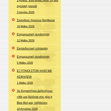
Σχολεία. Ένα βήμα προς τη νέα
σχολική χρονιά
3 Ιουνίου 2026
Σεμινάριο πρώτων βοηθειών
19 Μαΐου 2026
Ενημερωτική συνάντηση
12 Μαΐου 2026
Εκπαιδευτική επίσκεψη
Ενημερωτική συνάντηση
5 Μαΐου 2026
ΕΞΥΠΝΟΙ ΣΤΟΝ ΗΛΙΟ ΜΕ
ΑΣΦΑΛΕΙΑ
1 Μαΐου 2026
3ο Εργαστήριο Δεξιοτήτων:
«Με μια βαλίτσα στο χέρι η
Bee-Bot μας ταξιδεύει»
10 Απριλίου 2026