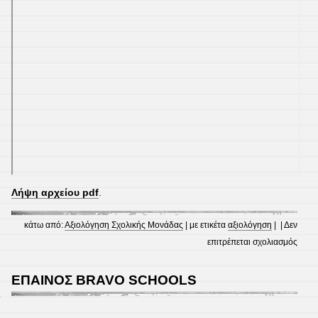
Λήψη αρχείου pdf
.
κάτω από:
Αξιολόγηση Σχολικής Μονάδας
| με ετικέτα
αξιολόγηση
| |
Δεν
στο
επιτρέπεται σχολιασμός
ΕΚΘ
ΕΞΩ
ΕΠΑΙΝΟΣ BRAVO SCHOOLS
ΑΞΙ
5
2024