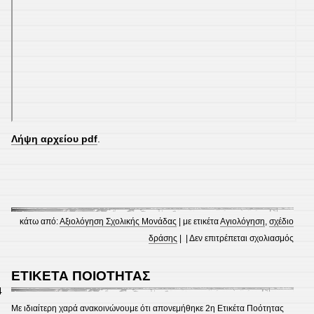
Λήψη αρχείου pdf
.
κάτω από:
Αξιολόγηση Σχολικής Μονάδας
| με ετικέτα
Αγιολόγηση
,
σχέδιο
στο
δράσης
| |
Δεν επιτρέπεται σχολιασμός
ΣΥΛΛ
ΠΡΟ
ΕΤΙΚΕΤΑ ΠΟΙΟΤΗΤΑΣ
2024
4
2025
Με ιδιαίτερη χαρά ανακοινώνουμε ότι απονεμήθηκε 2η Ετικέτα Ποότητας