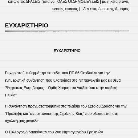
κάτω από:
ΔΡΑΣΕΙΣ
,
Έπαινοι
,
ΟΛΕΣ ΟΙ ΔΗΜΟΣΙΕΥΣΕΙΣ
| με ετικέτα
bravo
,
στο
scools
,
έπαινος
| |
Δεν επιτρέπεται σχολιασμός
ΕΠΑ
BRA
ΕΥΧΑΡΙΣΤΗΡΙΟ
SCH
ΕΥΧΑΡΙΣΤΗΡΙΟ
Ευχαριστούμε θερμά την εκπαιδευτικό ΠΕ 86 Θεοδούλα για την
ενημερωτική συνάντηση που υλοποίησε στο Νηπιαγωγείο μας με θέμα
“Ψηφιακός Εκφοβισμός – Ορθή Χρήση του Διαδικτύου στην παιδική
Ηλικία”
Η συνάντηση πραγματοποιήθηκε στα πλαίσια του Σχεδίου Δράσης για την
“Πρόληψη και ¨αντιμετώπιση της Σχολικής Βίας” που υλοποιείται στη
σχολική μας μονάδα.
Ο Σύλλογος Διδασκόντων του 2ου Νηπιαγωγείου Γρεβενών