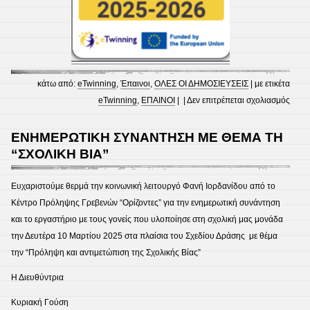
κάτω από:
eTwinning
,
Έπαινοι
,
ΟΛΕΣ ΟΙ ΔΗΜΟΣΙΕΥΣΕΙΣ
| με ετικέτα
στο
eTwinning
,
ΕΠΑΙΝΟΙ
| |
Δεν επιτρέπεται σχολιασμός
eTwi
Scho
ENHΜΕΡΩΤΙΚΗ ΣΥΝΑΝΤΗΣΗ ΜΕ ΘΕΜΑ ΤΗ
2025
“ΣΧΟΛΙΚΗ ΒΙΑ”
2026
Ευχαριστούμε θερμά την κοινωνική λειτουργό Φανή Ιορδανίδου από το
Κέντρο Πρόληψης Γρεβενών “Ορίζοντες” για την ενημερωτική συνάντηση
και το εργαστήριο με τους γονείς που υλοποίησε στη σχολική μας μονάδα
την Δευτέρα 10 Μαρτίου 2025 στα πλαίσια του Σχεδίου Δράσης με θέμα
την “Πρόληψη και αντιμετώπιση της Σχολικής Βίας”
Η Διευθύντρια
Κυριακή Γούση