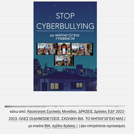
κάτω από:
Αξιολόγηση Σχολικής Μονάδας
,
ΔΡΑΣΕΙΣ
,
Δράσεις ΕΔΥ 2022-
2023
,
ΟΛΕΣ ΟΙ ΔΗΜΟΣΙΕΥΣΕΙΣ
,
ΣΧΟΛΙΚΗ ΒΙΑ
,
ΤΟ ΝΗΠΙΑΓΩΓΕΙΟ ΜΑΣ
|
στο
με ετικέτα
ΒΙΑ
,
σχέδιο δράσης
| |
Δεν επιτρέπεται σχολιασμός
ΕΥΧΑ