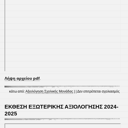
Λήψη αρχείου pdf
.
στο
κάτω από:
Αξιολόγηση Σχολικής Μονάδας
| |
Δεν επιτρέπεται σχολιασμός
ΣΥΛΛ
ΠΡΟ
ΕΚΘΕΣΗ ΕΞΩΤΕΡΙΚΗΣ ΑΞΙΟΛΟΓΗΣΗΣ 2024-
2025
2025
2026
5