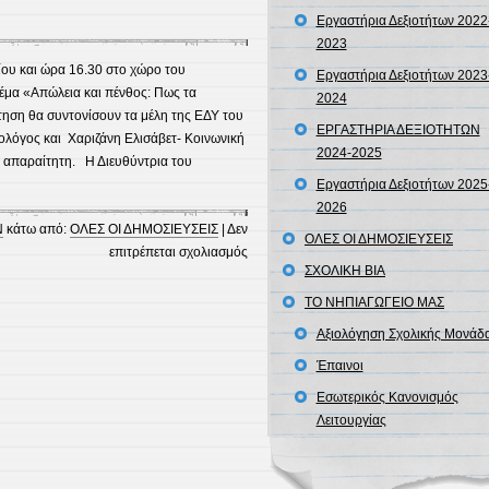
πένθος:
Εργαστήρια Δεξιοτήτων 2022
Πως
2023
τα
ίου και ώρα 16.30 στο χώρο του
Εργαστήρια Δεξιοτήτων 2023
επικοινωνούμε
θέμα «Απώλεια και πένθος: Πως τα
2024
στα
τηση θα συντονίσουν τα μέλη της ΕΔΥ του
ΕΡΓΑΣΤΗΡΙΑ ΔΕΞΙΟΤΗΤΩΝ
παιδια;
ολόγος και Χαριζάνη Ελισάβετ- Κοινωνική
2024-2025
ι απαραίτητη. Η Διευθύντρια του
Εργαστήρια Δεξιοτήτων 2025
2026
Ν
κάτω από:
ΟΛΕΣ ΟΙ ΔΗΜΟΣΙΕΥΣΕΙΣ
|
Δεν
ΟΛΕΣ ΟΙ ΔΗΜΟΣΙΕΥΣΕΙΣ
στο
επιτρέπεται σχολιασμός
ΣΧΟΛΙΚΗ ΒΙΑ
ΠΡΟΣΚΛΗΣΗ
ΤΟ ΝΗΠΙΑΓΩΓΕΙΟ ΜΑΣ
Αξιολόγηση Σχολικής Μονάδ
Έπαινοι
Εσωτερικός Κανονισμός
Λειτουργίας