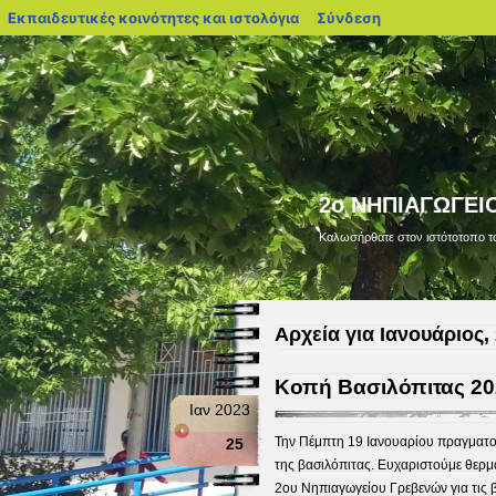
blogs.sch.gr
Εκπαιδευτικές κοινότητες και ιστολόγια
Σύνδεση
2ο ΝΗΠΙΑΓΩΓΕΙ
Kαλωσήρθατε στον ιστότοτοπο το
Αρχεία για Ιανουάριος,
Κοπή Βασιλόπιτας 20
Ιαν 2023
Την Πέμπτη 19 Ιανουαρίου πραγματο
25
της βασιλόπιτας. Ευχαριστούμε θερμ
2ου Νηπιαγωγείου Γρεβενών για τις β