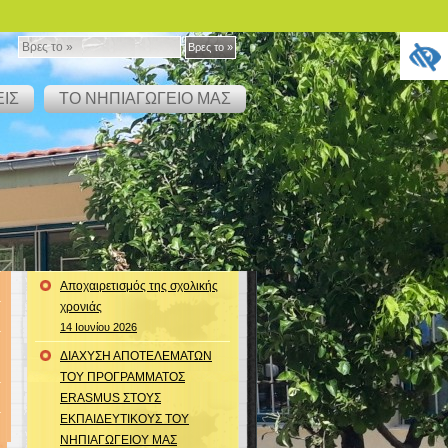
Βρες
Βρες το »
το
ΙΣ
ΤΟ ΝΗΠΙΑΓΩΓΕΙΟ ΜΑΣ
»
Αποχαιρετισμός της σχολικής
χρονιάς
14 Ιουνίου 2026
ΔΙΑΧΥΣΗ ΑΠΟΤΕΛΕΜΑΤΩΝ
ΤΟΥ ΠΡΟΓΡΑΜΜΑΤΟΣ
ERASMUS ΣΤΟΥΣ
ΕΚΠΑΙΔΕΥΤΙΚΟΥΣ ΤΟΥ
ΝΗΠΙΑΓΩΓΕΙΟΥ ΜΑΣ