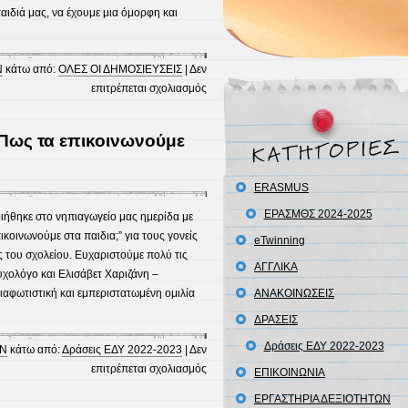
αιδιά μας, να έχουμε μια όμορφη και
Ν
κάτω από:
ΟΛΕΣ ΟΙ ΔΗΜΟΣΙΕΥΣΕΙΣ
|
Δεν
στο
επιτρέπεται σχολιασμός
Κοπή
Βασιλόπιτας
 Πως τα επικοινωνούμε
2023
ERASMUS
ΕΡΑΣΜΘΣ 2024-2025
ήθηκε στο νηπιαγωγείο μας ημερίδα με
κοινωνούμε στα παιδια;” για τους γονείς
eTwinning
 του σχολείου. Ευχαριστούμε πολύ τις
ΑΓΓΛΙΚΑ
υχολόγο και Ελισάβετ Χαριζάνη –
ιαφωτιστική και εμπεριστατωμένη ομιλία
ΑΝΑΚΟΙΝΩΣΕΙΣ
ΔΡΑΣΕΙΣ
Δράσεις ΕΔΥ 2022-2023
ΩΝ
κάτω από:
Δράσεις ΕΔΥ 2022-2023
|
Δεν
στο
επιτρέπεται σχολιασμός
ΕΠΙΚΟΙΝΩΝΙΑ
Απώλεια
ΕΡΓΑΣΤΗΡΙΑ ΔΕΞΙΟΤΗΤΩΝ
και