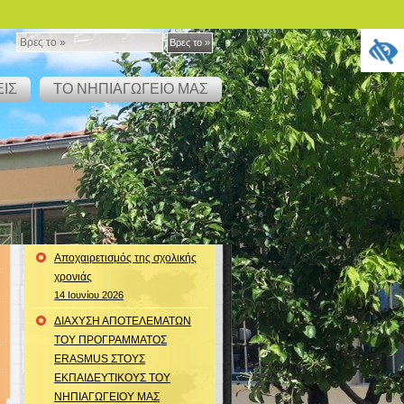
Βρες
Βρες το »
το
ΙΣ
ΤΟ ΝΗΠΙΑΓΩΓΕΙΟ ΜΑΣ
»
Αποχαιρετισμός της σχολικής
χρονιάς
14 Ιουνίου 2026
ΔΙΑΧΥΣΗ ΑΠΟΤΕΛΕΜΑΤΩΝ
ΤΟΥ ΠΡΟΓΡΑΜΜΑΤΟΣ
ERASMUS ΣΤΟΥΣ
ΕΚΠΑΙΔΕΥΤΙΚΟΥΣ ΤΟΥ
ΝΗΠΙΑΓΩΓΕΙΟΥ ΜΑΣ