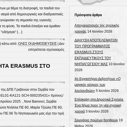
των με θέμα τη διατροφή, τα παιδιά του
 σειρά από δημιουργικές και διαδραστικές
Πρόσφατα άρθρα
 γνώρισαν τη σημασία της υγιεινής
Αποχαιρετισμός της σχολικής
ε τη φύση. Τα παιδιά έπαιξαν και έμαθαν
χρονιάς
14 Ιουνίου 2026
 “οδήγησε” […]
ΔΙΑΧΥΣΗ ΑΠΟΤΕΛΕΜΑΤΩΝ
Ν
κάτω από:
ΟΛΕΣ ΟΙ ΔΗΜΟΣΙΕΥΣΕΙΣ
|
Δεν
ΤΟΥ ΠΡΟΓΡΑΜΜΑΤΟΣ
στο
επιτρέπεται σχολιασμός
ERASMUS ΣΤΟΥΣ
Υγιεινή
ΕΚΠΑΙΔΕΥΤΙΚΟΥΣ ΤΟΥ
Διατροφή
ΝΗΠΙΑΓΩΓΕΙΟΥ ΜΑΣ
10 Ιουνίου
ΗΤΑ ERASMUS ΣΤΟ
και
2026
Επαφή
4ο Εργαστήριο Δεξιοτήτων «Ο
με
μαγικός κόσμος των
τη
 της ΔΠΕ Γρεβενών στην Σερβία του
λουλουδιών»
5 Ιουνίου 2026
Φύση
1-EL01-KA121-SCH-000235431» Χρόνος/
στο
Επίσκεψη στα Δημοτικά Σχολεία.
πριλίου 2025 , Novi Banovci, Σερβία
Νηπιαγωγείο
Ένα βήμα προς τη νέα σχολική
γιώτα Ντάλλα ΠΕ 60, Μαρία Τζιώλη ΠΕ 60,
μας
χρονιά
3 Ιουνίου 2026
 ΠΕ 06 Το Νηπιαγωγείο μας είχε την τιμή
Σεμινάριο πρώτων βοηθειών
19
Μαΐου 2026