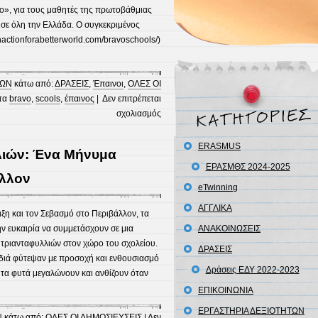
», για τους μαθητές της πρωτοβάθμιας
 σε όλη την Ελλάδα. O συγκεκριμένος
nactionforabetterworld.com/bravoschools/)
ΝΩΝ
κάτω από:
ΔΡΑΣΕΙΣ
,
Έπαινοι
,
ΟΛΕΣ ΟΙ
έτα
bravo
,
scools
,
έπαινος
|
Δεν επιτρέπεται
στο
σχολιασμός
ΕΠΑΙΝΟΣ
BRAVO
ERASMUS
λιών: Ένα Μήνυμα
SCHOOLS
ΕΡΑΣΜΘΣ 2024-2025
άλλον
eTwinning
ΑΓΓΛΙΚΑ
ιξη και τον Σεβασμό στο Περιβάλλον, τα
ην ευκαιρία να συμμετάσχουν σε μια
ΑΝΑΚΟΙΝΩΣΕΙΣ
 τριανταφυλλιών στον χώρο του σχολείου.
ΔΡΑΣΕΙΣ
ιδιά φύτεψαν με προσοχή και ενθουσιασμό
Δράσεις ΕΔΥ 2022-2023
 τα φυτά μεγαλώνουν και ανθίζουν όταν
ΕΠΙΚΟΙΝΩΝΙΑ
ΕΡΓΑΣΤΗΡΙΑ ΔΕΞΙΟΤΗΤΩΝ
Ν
κάτω από:
ΟΛΕΣ ΟΙ ΔΗΜΟΣΙΕΥΣΕΙΣ
|
Δεν