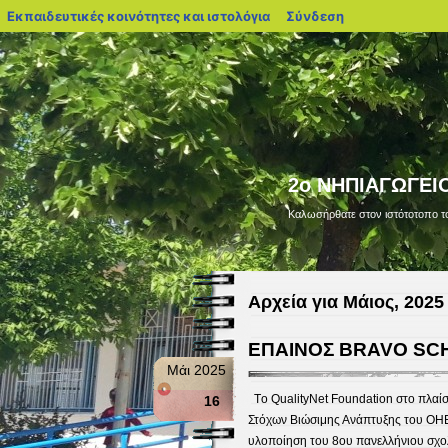
blogs.sch.gr
Εκπαιδευτικές κοινότητες και ιστολόγια
Σύνδεση
2ο ΝΗΠΙΑΓΩΓΕΙ
Kαλωσήρθατε στον ιστότοτοπο το
Αρχεία για Μάιος, 2025
ΕΠΑΙΝΟΣ BRAVO SC
Μάι 2025
Τo QualityNet Foundation στο πλα
16
Στόχων Βιώσιμης Ανάπτυξης του ΟΗ
υλοποίηση του 8ου πανελλήνιου σχολ