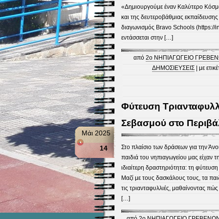
«Δημιουργούμε έναν Καλύτερο Κόσμο
και της δευτεροβάθμιας εκπαίδευσης
διαγωνισμός Bravo Schools (https://i
εντάσσεται στην […]
από
2ο ΝΗΠΙΑΓΩΓΕΙΟ ΓΡΕΒΕ
ΔΗΜΟΣΙΕΥΣΕΙΣ
| με ετικ
Φύτευση Τριανταφυλ
Σεβασμού στο Περιβ
Μάι 2025
Στο πλαίσιο των δράσεων για την Άνο
14
παιδιά του νηπιαγωγείου μας είχαν τ
ιδιαίτερη δραστηριότητα: τη φύτευση
Μαζί με τους δασκάλους τους, τα πα
τις τριανταφυλλιές, μαθαίνοντας πώς
[…]
από
2ο ΝΗΠΙΑΓΩΓΕΙΟ ΓΡΕΒΕΝΩ