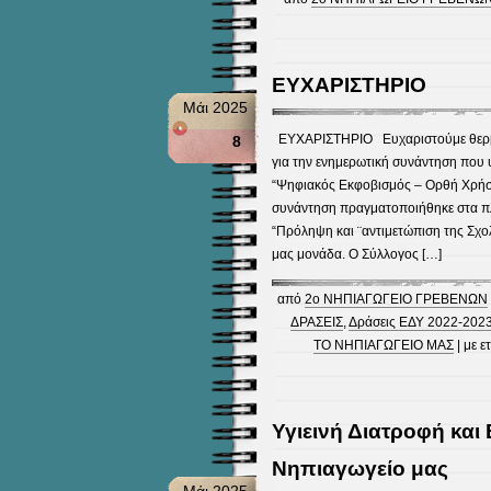
ΕΥΧΑΡΙΣΤΗΡΙΟ
Μάι 2025
ΕΥΧΑΡΙΣΤΗΡΙΟ Ευχαριστούμε θερμά
8
για την ενημερωτική συνάντηση που 
“Ψηφιακός Εκφοβισμός – Ορθή Χρήση 
συνάντηση πραγματοποιήθηκε στα πλα
“Πρόληψη και ¨αντιμετώπιση της Σχολ
μας μονάδα. Ο Σύλλογος […]
από
2ο ΝΗΠΙΑΓΩΓΕΙΟ ΓΡΕΒΕΝΩΝ
ΔΡΑΣΕΙΣ
,
Δράσεις ΕΔΥ 2022-202
ΤΟ ΝΗΠΙΑΓΩΓΕΙΟ ΜΑΣ
| με ε
Υγιεινή Διατροφή και
Νηπιαγωγείο μας
Μάι 2025