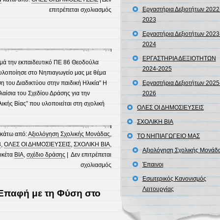
στο
Εργαστήρια Δεξιοτήτων 2022
επιτρέπεται σχολιασμός
Φύτευση
2023
Τριανταφυλλιών:
Εργαστήρια Δεξιοτήτων 2023
Ένα
2024
Μήνυμα
ΕΡΓΑΣΤΗΡΙΑ ΔΕΞΙΟΤΗΤΩΝ
Σεβασμού
 την εκπαιδευτικό ΠΕ 86 Θεοδούλα
2024-2025
στο
υλοποίησε στο Νηπιαγωγείο μας με θέμα
Περιβάλλον
του Διαδικτύου στην παιδική Ηλικία” Η
Εργαστήρια Δεξιοτήτων 2025
ίσια του Σχεδίου Δράσης για την
2026
ικής Βίας” που υλοποιείται στη σχολική
ΟΛΕΣ ΟΙ ΔΗΜΟΣΙΕΥΣΕΙΣ
ΣΧΟΛΙΚΗ ΒΙΑ
κάτω από:
Αξιολόγηση Σχολικής Μονάδας
,
ΤΟ ΝΗΠΙΑΓΩΓΕΙΟ ΜΑΣ
3
,
ΟΛΕΣ ΟΙ ΔΗΜΟΣΙΕΥΣΕΙΣ
,
ΣΧΟΛΙΚΗ ΒΙΑ
,
Αξιολόγηση Σχολικής Μονάδ
τικέτα
ΒΙΑ
,
σχέδιο δράσης
|
Δεν επιτρέπεται
στο
Έπαινοι
σχολιασμός
ΕΥΧΑΡΙΣΤΗΡΙΟ
Εσωτερικός Κανονισμός
Λειτουργίας
 Επαφή με τη Φύση στο