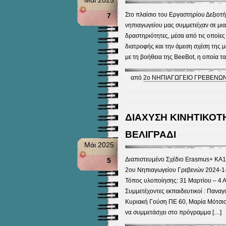
Στο πλαίσιο του Εργαστηρίου Δεξιοτή
7
νηπιαγωγείου μας συμμετείχαν σε μια
δραστηριότητες, μέσα από τις οποίες
διατροφής και την άμεση σχέση της μ
με τη βοήθεια της BeeBot, η οποία τα
από
2ο ΝΗΠΙΑΓΩΓΕΙΟ ΓΡΕΒΕΝΩ
ΔΙΑΧΥΣΗ ΚΙΝΗΤΙΚΟΤ
ΒΕΛΙΓΡΑΔΙ
Μάι 2025
Διαπιστευμένο Σχέδιο Erasmus+ ΚΑ1
5
2ου Νηπιαγωγείου Γρεβενών 2024-
Τόπος υλοποίησης: 31 Μαρτίου – 4 Α
Συμμετέχοντες εκπαιδευτικοί : Πανα
Κυριακή Γούση ΠΕ 60, Μαρία Μότσιου
να συμμετάσχει στο πρόγραμμα […]