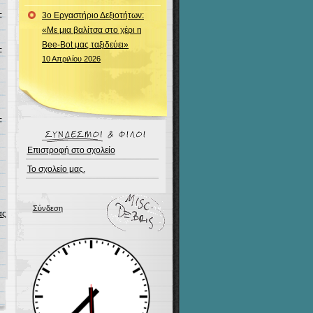
-
3ο Εργαστήριο Δεξιοτήτων:
«Με μια βαλίτσα στο χέρι η
Bee-Bot μας ταξιδεύει»
-
10 Απριλίου 2026
-
Επιστροφή στο σχολείο
Το σχολείο μας.
Σύνδεση
ας