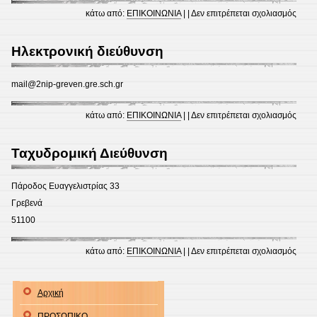
στο
κάτω από:
ΕΠΙΚΟΙΝΩΝΙΑ
| |
Δεν επιτρέπεται σχολιασμός
Τηλέ
Ηλεκτρονική διεύθυνση
mail@2nip-greven.gre.sch.gr
στο
κάτω από:
ΕΠΙΚΟΙΝΩΝΙΑ
| |
Δεν επιτρέπεται σχολιασμός
Ηλεκ
διεύ
Ταχυδρομική Διεύθυνση
Πάροδος Ευαγγελιστρίας 33
Γρεβενά
51100
στο
κάτω από:
ΕΠΙΚΟΙΝΩΝΙΑ
| |
Δεν επιτρέπεται σχολιασμός
Ταχυ
Διεύ
Αρχική
ΠΡΟΣΩΠΙΚΟ